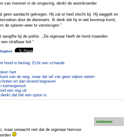
ten van mensen in de omgeving, denkt de woordvoerder.
aal geen aandacht gekregen. Hij zat er heel slecht bij. Hij waggelt en
rzoeken door de dierenarts. Ik denk dat hij er wel bovenop komt,
m de spieren weer te verstevigen.''
aangifte bij de politie. ,,De eigenaar heeft de hond maanden
en strafbaar feit.''
Dagblad
re hond in beslag: Echt een schande
oken hart
kant van de weg, maar dat wil van geen wijken weten
eschoten en dan levend begraven
an kamergenoot
ond een oog uit
 denkt dat het een spion is.
nietmeer
, maar verwacht niet dat de eigenaar hiervoor
 worden