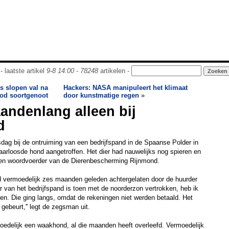
- laatste artikel
9-8 14:00
-
78248
artikelen -
s slopen val na
Hackers: NASA manipuleert het klimaat
od soortgenoot
door kunstmatige regen
»
andenlang alleen bij
d
dag bij de ontruiming van een bedrijfspand in de Spaanse Polder in
arloosde hond aangetroffen. Het dier had nauwelijks nog spieren en
 een woordvoerder van de Dierenbescherming Rijnmond.
d vermoedelijk zes maanden geleden achtergelaten door de huurder
r van het bedrijfspand is toen met de noorderzon vertrokken, heb ik
n. Die ging langs, omdat de rekeningen niet werden betaald. Het
gebeurt,'' legt de zegsman uit.
moedelijk een waakhond, al die maanden heeft overleefd. Vermoedelijk