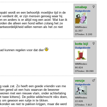
omabep
Oudgediende
gepakt wordt en een behoorlijk moeilijke tijd in de
r verdient dit, er zijn mensen genoeg waar hij
 en anders is er altijd nog een asiel. Wat kan ik
den die alleen een hond willen zolang het ze
antwoordelijkheid willen nemen als het ze niet
WMRindex:
11.357
OTindex: 3.193
botte bijl
Oudgediende
 had kunnen regelen voor dat dier
WMRindex:
90.824
OTindex: 39.090
venzje
Oudgediende
g vaak zat. Zo heeft een goede vriendin van me
tten gered uit een huis waarvan de bewoner
wonen met een nieuwe vlam, onder achterlating
 twee kittens). De politie wilde/mocht niks doen,
WMRindex:
 om gewoon een ruitje in te tikken.
22.626
n konden we niet te pakken krijgen, maar die werd
OTindex: 7.917