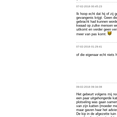
07-02-2016 00:45:23
Ik hoop echt dat hij of zij 
gevangenis krijgt. Geen die
gebracht had kunnen worden
kwaad op zulke mensen wor
uitkomt en verder geen ver
meer van pas komt.
07-02-2016 01:29:41
of die eigenaar echt niets
09-02-2016 09:34:08
Het gebeurt volgens mij no
een paar uitgehongerde ka
plotseling was gaan samen
van zijn katten (moeder met
maar gaven haar het advies
De kip in de afgezette tui