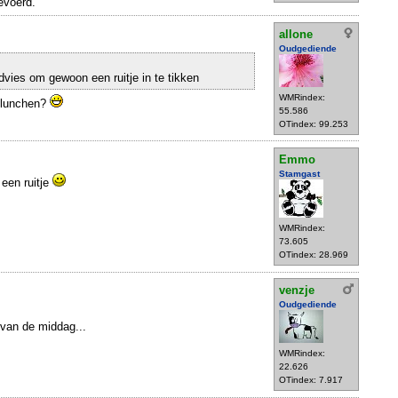
evoerd.
allone
Oudgediende
vies om gewoon een ruitje in te tikken
WMRindex:
e lunchen?
55.586
OTindex: 99.253
Emmo
Stamgast
 een ruitje
WMRindex:
73.605
OTindex: 28.969
venzje
Oudgediende
 van de middag...
WMRindex:
22.626
OTindex: 7.917