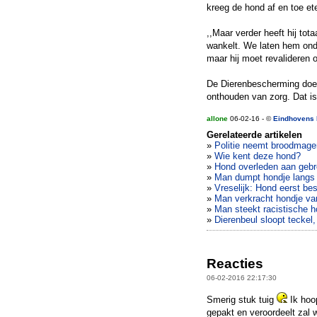
kreeg de hond af en toe e
,,Maar verder heeft hij tot
wankelt. We laten hem onde
maar hij moet revalideren o
De Dierenbescherming doet 
onthouden van zorg. Dat is e
allone
06-02-16 - ©
Eindhovens 
Gerelateerde artikelen
»
Politie neemt broodmage
»
Wie kent deze hond?
»
Hond overleden aan gebr
»
Man dumpt hondje langs 
»
Vreselijk: Hond eerst b
»
Man verkracht hondje v
»
Man steekt racistische h
»
Dierenbeul sloopt teckel,
Reacties
06-02-2016 22:17:30
Smerig stuk tuig
Ik hoop
gepakt en veroordeelt zal