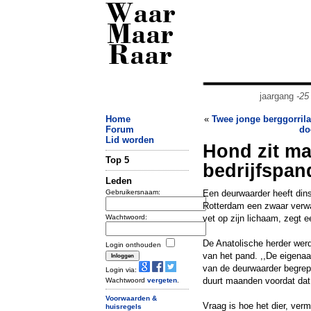
Waar
Maar
Raar
jaargang
-25
Home
«
Twee jonge berggorrila
Forum
do
Lid worden
Hond zit ma
Top 5
bedrijfspan
Leden
Gebruikersnaam:
Een deurwaarder heeft dins
Rotterdam een zwaar verwa
Wachtwoord:
vet op zijn lichaam, zegt
De Anatolische herder wer
Login onthouden
van het pand. ,,De eigenaa
van de deurwaarder begrepe
Login via:
duurt maanden voordat dat 
Wachtwoord
vergeten
.
Voorwaarden &
Vraag is hoe het dier, ver
huisregels