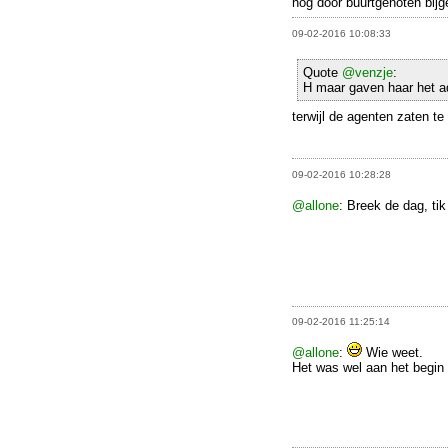
nog door buurtgenoten bijg
09-02-2016 10:08:33
Quote
@venzje
:
H maar gaven haar het ad
terwijl de agenten zaten t
09-02-2016 10:28:28
@allone
: Breek de dag, tik
09-02-2016 11:25:14
@allone
:
Wie weet.
Het was wel aan het begin