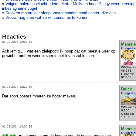
»
Volgers halen opgelucht adem: ekster Molly en hond Peggy weer herenigd
inbeslagname vogel
»
Dronken motorrijder sleept vastgebonden hond achter trike aan
»
Vrouw mag eten wat ze wil zonder bij te komen
Reacties
01-03-2024 12:02:53
Mamsie
Oudgedie
Ach jemig..... wat een zielepoot! Ik hoop dat dat beestje weer op
gewicht komt en weer plezier in het leven zal krijgen.
WMRindex
46.743
OTindex:
97.361
01-03-2024 12:22:39
Buick
Oudgedie
Dat soort boetes moeten ze hoger maken.
WMRindex
6.166
OTindex:
1.187
01-03-2024 14:06:33
Mamsie
Oudgedie
@Buick
: Hoog genoeg om de kosten van de nodige medische