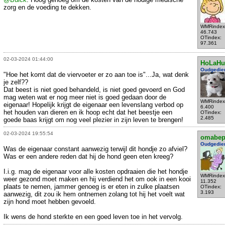
zorg en de voeding te dekken.
WMRindex
46.743
OTindex:
97.361
02-03-2024 01:44:00
HoLaHu
Oudgedie
"Hoe het komt dat de viervoeter er zo aan toe is"...Ja, wat denk
je zelf??
Dat beest is niet goed behandeld, is niet goed gevoerd en God
mag weten wat er nog meer niet is goed gedaan door de
WMRindex
eigenaar! Hopelijk krijgt de eigenaar een levenslang verbod op
6.400
het houden van dieren en ik hoop echt dat het beestje een
OTindex:
2.485
goede baas krijgt om nog veel plezier in zijn leven te brengen!
02-03-2024 19:55:54
omabe
Oudgedie
Was de eigenaar constant aanwezig terwijl dit hondje zo afviel?
Was er een andere reden dat hij de hond geen eten kreeg?
I.i.g. mag de eigenaar voor alle kosten opdraaien die het hondje
WMRindex
weer gezond moet maken en hij verdiend het om ook in een kooi
11.352
plaats te nemen, jammer genoeg is er eten in zulke plaatsen
OTindex:
3.193
aanwezig, dit zou ik hem ontnemen zolang tot hij het voelt wat
zijn hond moet hebben gevoeld.
Ik wens de hond sterkte en een goed leven toe in het vervolg.