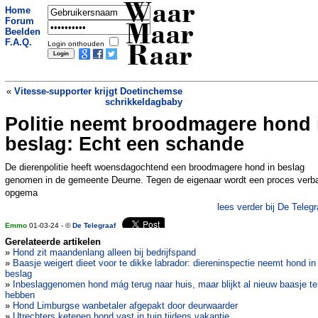
Waar
Home
Forum
Maar
Beelden
F.A.Q.
Login onthouden
Raar
«
Vitesse-supporter krijgt Doetinchemse
schrikkeldagbaby
Politie neemt broodmagere hond 
Granola, drinkyoghurt en broodsalades:
ultrabewerkt eten leidt tot ziektes
»
beslag: Echt een schande
De dierenpolitie heeft woensdagochtend een broodmagere hond in beslag
genomen in de gemeente Deurne. Tegen de eigenaar wordt een proces verb
opgema
lees verder bij De Telegr
Emmo
01-03-24 - ©
De Telegraaf
Gerelateerde artikelen
»
Hond zit maandenlang alleen bij bedrijfspand
»
Baasje weigert dieet voor te dikke labrador: diereninspectie neemt hond in
beslag
»
Inbeslaggenomen hond mág terug naar huis, maar blijkt al nieuw baasje te
hebben
»
Hond Limburgse wanbetaler afgepakt door deurwaarder
»
Utrechters ketenen hond vast in tuin tijdens vakantie