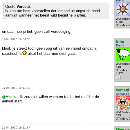
Erelid
Quote
Vercetti
:
Ik kan me best voorstellen dat iemand uit angst de hond
aanvalt wanneer het beest wild begint te blaffen.
WMRindex
1.102
OTindex: 
en daar heb je het. geen zelf verdediging.
11-04-2010 18:54:54
Irthe
Erelid
kloot, je steekt toch geen oog uit van een hond omdat hij
racistisch is
alsof het daarmee over gaat..
WMRindex
640
OTindex:
4.970
S
11-04-2010 19:11:32
Vercetti
Senior lid
@Hisoka
: Ik zou niet willen wachten totdat het roofdier de
aanval start.
WMRindex
585
OTindex: 
11-04-2010 19:11:37
Mamsie