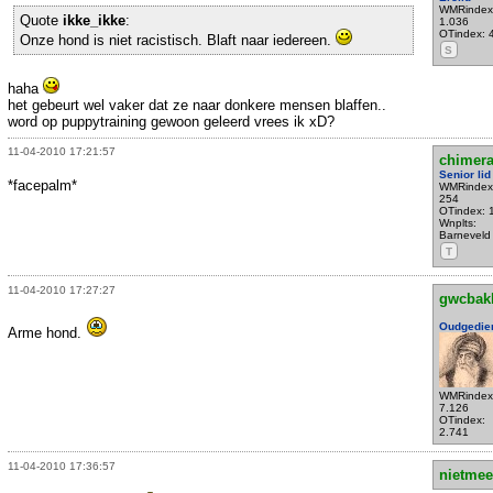
WMRindex
Quote
ikke_ikke
:
1.036
OTindex: 
Onze hond is niet racistisch. Blaft naar iedereen.
S
haha
het gebeurt wel vaker dat ze naar donkere mensen blaffen..
word op puppytraining gewoon geleerd vrees ik xD?
11-04-2010 17:21:57
chimer
Senior lid
*facepalm*
WMRindex
254
OTindex: 
Wnplts:
Barneveld
T
11-04-2010 17:27:27
gwcbak
Oudgedie
Arme hond.
WMRindex
7.126
OTindex:
2.741
11-04-2010 17:36:57
nietmee