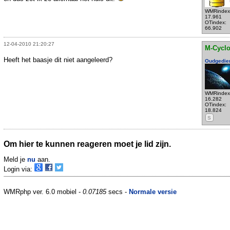
WMRindex
17.961
OTindex:
66.902
12-04-2010 21:20:27
M-Cycl
Heeft het baasje dit niet aangeleerd?
Oudgedie
WMRindex
16.282
OTindex:
18.824
S
Om hier te kunnen reageren moet je lid zijn.
Meld je
nu
aan.
Login via:
WMRphp ver. 6.0 mobiel -
0.07185
secs -
Normale versie