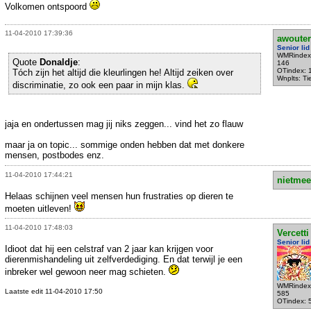
Volkomen ontspoord
11-04-2010 17:39:36
awouter
Senior lid
WMRindex
Quote
Donaldje
:
146
OTindex: 
Tóch zijn het altijd die kleurlingen he! Altijd zeiken over
Wnplts: Tie
discriminatie, zo ook een paar in mijn klas.
jaja en ondertussen mag jij niks zeggen... vind het zo flauw
maar ja on topic... sommige onden hebben dat met donkere
mensen, postbodes enz.
11-04-2010 17:44:21
nietmee
Helaas schijnen veel mensen hun frustraties op dieren te
moeten uitleven!
11-04-2010 17:48:03
Vercetti
Senior lid
Idioot dat hij een celstraf van 2 jaar kan krijgen voor
dierenmishandeling uit zelfverdediging. En dat terwijl je een
inbreker wel gewoon neer mag schieten.
WMRindex
Laatste edit 11-04-2010 17:50
585
OTindex: 