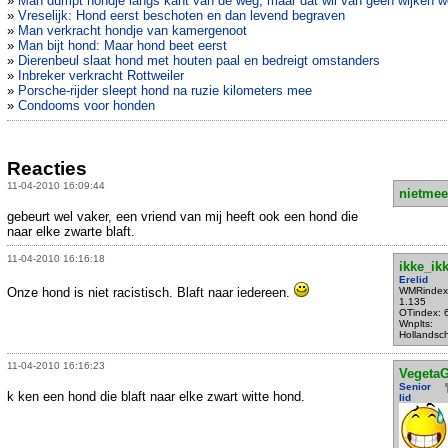
»
Man dumpt hondje langs kant van de weg, maar dat wil van geen wijken w
»
Vreselijk: Hond eerst beschoten en dan levend begraven
»
Man verkracht hondje van kamergenoot
»
Man bijt hond: Maar hond beet eerst
»
Dierenbeul slaat hond met houten paal en bedreigt omstanders
»
Inbreker verkracht Rottweiler
»
Porsche-rijder sleept hond na ruzie kilometers mee
»
Condooms voor honden
Reacties
11-04-2010 16:09:44
nietmee
gebeurt wel vaker, een vriend van mij heeft ook een hond die
naar elke zwarte blaft.
11-04-2010 16:16:18
ikke_ik
Erelid
Onze hond is niet racistisch. Blaft naar iedereen.
WMRindex
1.135
OTindex: 
Wnplts:
Hollandsc
11-04-2010 16:16:23
VegetaG
Senior
k ken een hond die blaft naar elke zwart witte hond.
lid