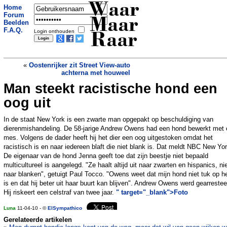
Waar
Home
Forum
Maar
Beelden
F.A.Q.
Login onthouden
Raar
«
Oostenrijker zit Street View-auto
achterna met houweel
Man steekt racistische hond een
Amerikaans koppel hoeft Russisch
adoptiezoontje niet meer
»
oog uit
In de staat New York is een zwarte man opgepakt op beschuldiging van
dierenmishandeling. De 58-jarige Andrew Owens had een hond bewerkt met
mes. Volgens de dader heeft hij het dier een oog uitgestoken omdat het
racistisch is en naar iedereen blaft die niet blank is. Dat meldt NBC New Yor
De eigenaar van de hond Jenna geeft toe dat zijn beestje niet bepaald
multicultureel is aangelegd. "Ze haalt altijd uit naar zwarten en hispanics, ni
naar blanken", getuigt Paul Tocco. "Owens weet dat mijn hond niet tuk op 
is en dat hij beter uit haar buurt kan blijven". Andrew Owens werd gearrestee
Hij riskeert een celstraf van twee jaar.
" target="_blank">Foto
Luna
11-04-10 - ©
ElSympathico
Gerelateerde artikelen