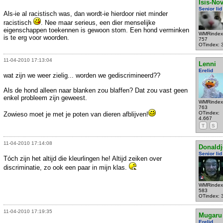
Isis-No
Senior lid
Als-ie al racistisch was, dan wordt-ie hierdoor niet minder
racistisch
. Nee maar serieus, een dier menselijke
eigenschappen toekennen is gewoon stom. Een hond verminken
WMRindex
is te erg voor woorden.
757
OTindex: 
11-04-2010 17:13:04
Lenni
Erelid
wat zijn we weer zielig... worden we gediscrimineerd??
Als de hond alleen naar blanken zou blaffen? Dat zou vast geen
enkel probleem zijn geweest.
WMRindex
763
OTindex:
Zowieso moet je met je poten van dieren afblijven!
4.667
T
S
11-04-2010 17:14:08
Donaldj
Senior lid
Tóch zijn het altijd die kleurlingen he! Altijd zeiken over
discriminatie, zo ook een paar in mijn klas.
WMRindex
583
OTindex: 
11-04-2010 17:19:35
Mugaru
Erelid