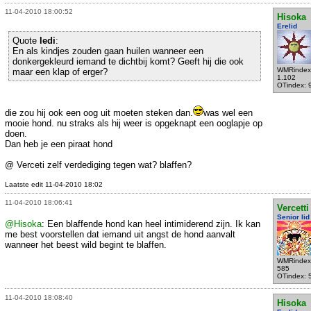
11-04-2010 18:00:52
Hisoka
Erelid
Quote
ledi
:
En als kindjes zouden gaan huilen wanneer een
donkergekleurd iemand te dichtbij komt? Geeft hij die ook
WMRindex
maar een klap of erger?
1.102
OTindex: 
die zou hij ook een oog uit moeten steken dan.
was wel een
mooie hond. nu straks als hij weer is opgeknapt een ooglapje op
doen.
Dan heb je een piraat hond
@ Verceti zelf verdediging tegen wat? blaffen?
Laatste edit 11-04-2010 18:02
11-04-2010 18:06:41
Vercetti
Senior lid
@Hisoka
: Een blaffende hond kan heel intimiderend zijn. Ik kan
me best voorstellen dat iemand uit angst de hond aanvalt
wanneer het beest wild begint te blaffen.
WMRindex
585
OTindex: 
11-04-2010 18:08:40
Hisoka