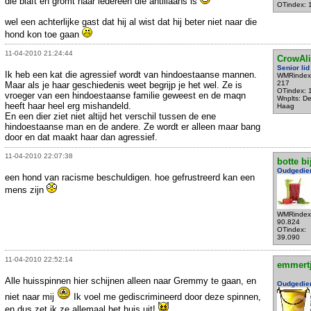
die blaft en gromt naar iedereen die antiliaans is
OTindex: 
wel een achterlijke gast dat hij al wist dat hij beter niet naar die
hond kon toe gaan
11-04-2010 21:24:44
CrowAli
Senior lid
Ik heb een kat die agressief wordt van hindoestaanse mannen.
WMRindex
217
Maar als je haar geschiedenis weet begrijp je het wel. Ze is
OTindex: 
vroeger van een hindoestaanse familie geweest en de maqn
Wnplts: D
heeft haar heel erg mishandeld.
Haag
En een dier ziet niet altijd het verschil tussen de ene
hindoestaanse man en de andere. Ze wordt er alleen maar bang
door en dat maakt haar dan agressief.
11-04-2010 22:07:38
botte bi
Oudgedie
een hond van racisme beschuldigen. hoe gefrustreerd kan een
mens zijn
WMRindex
90.824
OTindex:
39.090
11-04-2010 22:52:14
emmert
Alle huisspinnen hier schijnen alleen naar Gremmy te gaan, en
Oudgedie
niet naar mij
Ik voel me gediscrimineerd door deze spinnen,
en dus zet ik ze allemaal het huis uit!