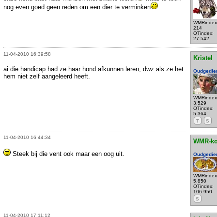
nog even goed geen reden om een dier te verminken
WMRindex
214
OTindex:
27.542
11-04-2010 16:39:58
Kristel
ai die handicap had ze haar hond afkunnen leren, dwz als ze het
Oudgedie
hem niet zelf aangeleerd heeft.
WMRindex
3.529
OTindex:
5.364
T
S
11-04-2010 16:44:34
WMR-k
Steek bij die vent ook maar een oog uit.
Oudgedie
WMRindex
5.850
OTindex:
106.950
S
11-04-2010 17:11:12