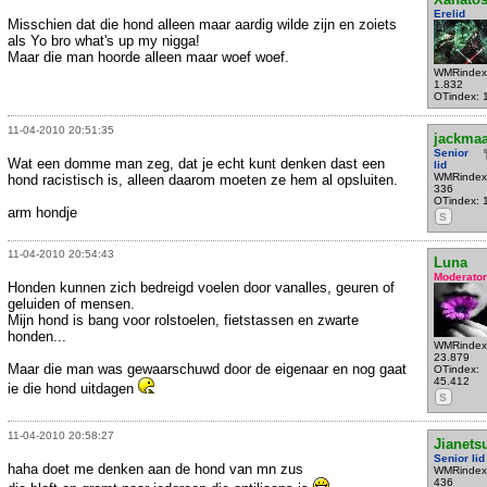
Erelid
Misschien dat die hond alleen maar aardig wilde zijn en zoiets
als Yo bro what's up my nigga!
Maar die man hoorde alleen maar woef woef.
WMRindex
1.832
OTindex: 
11-04-2010 20:51:35
jackmaa
Senior
Wat een domme man zeg, dat je echt kunt denken dast een
lid
WMRindex
hond racistisch is, alleen daarom moeten ze hem al opsluiten.
336
OTindex: 
arm hondje
S
11-04-2010 20:54:43
Luna
Moderator
Honden kunnen zich bedreigd voelen door vanalles, geuren of
geluiden of mensen.
Mijn hond is bang voor rolstoelen, fietstassen en zwarte
honden...
WMRindex
23.879
Maar die man was gewaarschuwd door de eigenaar en nog gaat
OTindex:
45.412
ie die hond uitdagen
S
11-04-2010 20:58:27
Jianets
Senior lid
haha doet me denken aan de hond van mn zus
WMRindex
436