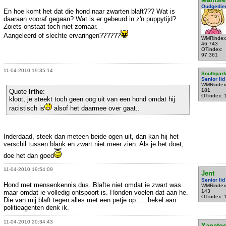
Oudgedie
En hoe komt het dat die hond naar zwarten blaft??? Wat is
daaraan vooraf gegaan? Wat is er gebeurd in z'n puppytijd?
Zoiets onstaat toch niet zomaar.
Aangeleerd of slechte ervaringen??????
WMRindex
46.743
OTindex:
97.361
11-04-2010 19:35:14
Southpar
Senior lid
WMRindex
181
Quote
Irthe
:
OTindex: 
kloot, je steekt toch geen oog uit van een hond omdat hij
racistisch is
alsof het daarmee over gaat..
Inderdaad, steek dan meteen beide ogen uit, dan kan hij het
verschil tussen blank en zwart niet meer zien. Als je het doet,
doe het dan goed
11-04-2010 19:54:09
Jent
Senior lid
Hond met mensenkennis dus. Blafte niet omdat ie zwart was
WMRindex
143
maar omdat ie volledig ontspoort is. Honden voelen dat aan he.
OTindex: 
Die van mij blaft tegen alles met een petje op......hekel aan
politieagenten denk ik.
11-04-2010 20:34:43
Xanato