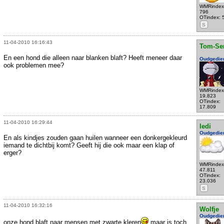
WMRindex
796
OTindex: 
S
11-04-2010 16:16:43
Tom-Se
En een hond die alleen naar blanken blaft? Heeft meneer daar
Oudgedie
ook problemen mee?
WMRindex
19.823
OTindex:
17.809
11-04-2010 16:29:44
ledi
Oudgedie
En als kindjes zouden gaan huilen wanneer een donkergekleurd
iemand te dichtbij komt? Geeft hij die ook maar een klap of
erger?
WMRindex
47.811
OTindex:
23.036
S
11-04-2010 16:32:16
Wolfje
Oudgedie
onze hond blaft naar mensen met zwarte kleren
maar is toch