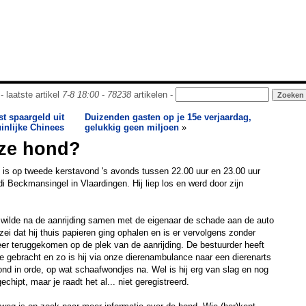
- laatste artikel
7-8 18:00
-
78238
artikelen -
t spaargeld uit
Duizenden gasten op je 15e verjaardag,
inlijke Chinees
gelukkig geen miljoen
»
eze hond?
eu is op tweede kerstavond 's avonds tussen 22.00 uur en 23.00 uur
i Beckmansingel in Vlaardingen. Hij liep los en werd door zijn
 wilde na de aanrijding samen met de eigenaar de schade aan de auto
ei dat hij thuis papieren ging ophalen en is er vervolgens zonder
er teruggekomen op de plek van de aanrijding. De bestuurder heeft
ie gebracht en zo is hij via onze dierenambulance naar een dierenarts
ond in orde, op wat schaafwondjes na. Wel is hij erg van slag en nog
chipt, maar je raadt het al... niet geregistreerd.