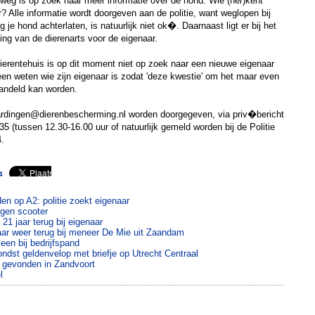
weg is op zoek naar meer informatie over de hond. Wie (her)kent
 Alle informatie wordt doorgeven aan de politie, want weglopen bij
je hond achterlaten, is natuurlijk niet ok�. Daarnaast ligt er bij het
ing van de dierenarts voor de eigenaar.
 dierentehuis is op dit moment niet op zoek naar een nieuwe eigenaar
leen weten wie zijn eigenaar is zodat 'deze kwestie' om het maar even
andeld kan worden.
laardingen@dierenbescherming.nl worden doorgegeven, via priv�bericht
5 (tussen 12.30-16.00 uur of natuurlijk gemeld worden bij de Politie
.
4
en op A2: politie zoekt eigenaar
igen scooter
21 jaar terug bij eigenaar
aar weer terug bij meneer De Mie uit Zaandam
een bij bedrijfspand
ndst geldenvelop met briefje op Utrecht Centraal
 gevonden in Zandvoort
l