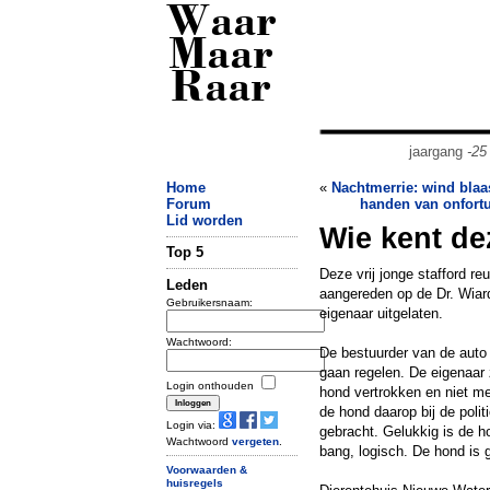
Waar
Maar
Raar
jaargang
-25
Home
«
Nachtmerrie: wind blaas
Forum
handen van onfortu
Lid worden
Wie kent d
Top 5
Deze vrij jonge stafford r
Leden
aangereden op de Dr. Wiard
Gebruikersnaam:
eigenaar uitgelaten.
Wachtwoord:
De bestuurder van de auto
gaan regelen. De eigenaar z
Login onthouden
hond vertrokken en niet me
de hond daarop bij de polit
Login via:
gebracht. Gelukkig is de h
Wachtwoord
vergeten
.
bang, logisch. De hond is ge
Voorwaarden &
huisregels