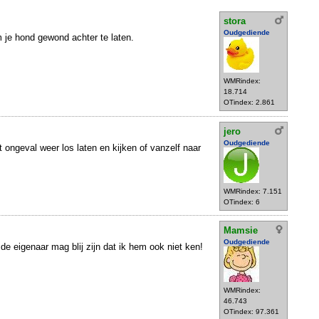
stora
Oudgediende
 je hond gewond achter te laten.
WMRindex:
18.714
OTindex: 2.861
jero
Oudgediende
 ongeval weer los laten en kijken of vanzelf naar
WMRindex: 7.151
OTindex: 6
Mamsie
Oudgediende
 de eigenaar mag blij zijn dat ik hem ook niet ken!
WMRindex:
46.743
OTindex: 97.361