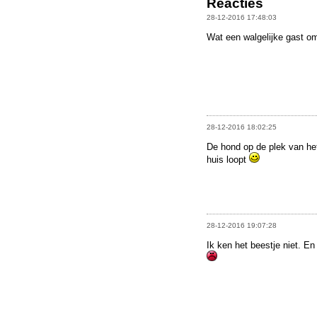
Reacties
28-12-2016 17:48:03
Wat een walgelijke gast om
28-12-2016 18:02:25
De hond op de plek van het
huis loopt
28-12-2016 19:07:28
Ik ken het beestje niet. En