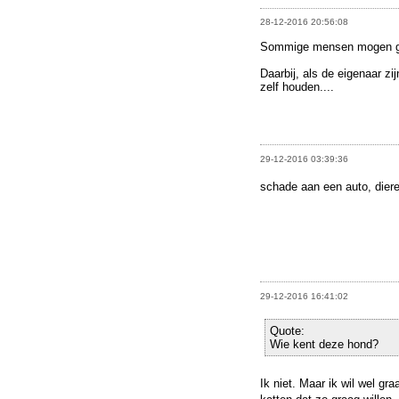
28-12-2016 20:56:08
Sommige mensen mogen gee
Daarbij, als de eigenaar zi
zelf houden....
29-12-2016 03:39:36
schade aan een auto, dieren
29-12-2016 16:41:02
Quote:
Wie kent deze hond?
Ik niet. Maar ik wil wel g