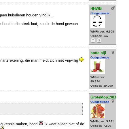
HHWB
Oudgediende
n huisdieren houden vind ik...
jn hond in de steek laat, zou ik de hond gewoon
WMRindex: 6.398
OTindex: 147
T
S
botte bijl
Oudgediende
artsrekening, die man meldt zich niet vrijwillig
WMRindex:
90.824
OTindex: 39.090
GroteMop1983
Oudgediende
WMRindex: 5.941
raag kennis maken, hoor!
Ik weet alleen niet of de
OTindex: 7.899