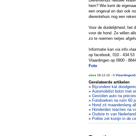
Dierentehuis Nieuwe Water
hem? Wie kent de eigenaar?
een ongeval en dan ook nog 
dierentehuis nog een reken
Voor de duidelijkheid, het
voor de hond. Ze willen al
zo te noemen netjes afgeh
Informatie kan via info.v
op facebook, 010 - 434 53 3
Vlaardingen op 0900 - 8844
Foto
stora
28-12-16 - ©
Vlaardingen2
Gerelateerde artikelen
»
Bijzondere kat doodgered
»
Automobilist botst met e
»
Gestolen auto na precies 
»
Fotoboeken na ruim 60 j
»
Hond zit maandenlang all
»
Honderden reacties na vo
»
Oudste tv van Nederland
»
Politie zet konijn in de ce