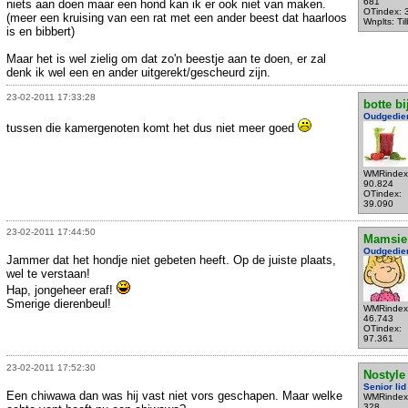
681
niets aan doen maar een hond kan ik er ook niet van maken.
OTindex: 
(meer een kruising van een rat met een ander beest dat haarloos
Wnplts: Ti
is en bibbert)
Maar het is wel zielig om dat zo'n beestje aan te doen, er zal
denk ik wel een en ander uitgerekt/gescheurd zijn.
23-02-2011 17:33:28
botte bi
Oudgedie
tussen die kamergenoten komt het dus niet meer goed
WMRindex
90.824
OTindex:
39.090
23-02-2011 17:44:50
Mamsie
Oudgedie
Jammer dat het hondje niet gebeten heeft. Op de juiste plaats,
wel te verstaan!
Hap, jongeheer eraf!
Smerige dierenbeul!
WMRindex
46.743
OTindex:
97.361
23-02-2011 17:52:30
Nostyle
Senior lid
Een chiwawa dan was hij vast niet vors geschapen. Maar welke
WMRindex
328