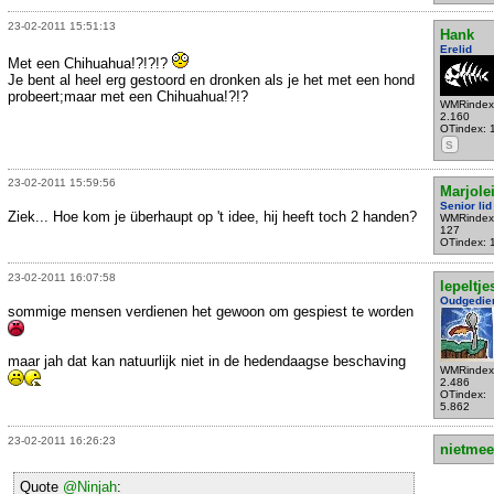
23-02-2011 15:51:13
Hank
Erelid
Met een Chihuahua!?!?!?
Je bent al heel erg gestoord en dronken als je het met een hond
probeert;maar met een Chihuahua!?!?
WMRindex
2.160
OTindex: 
S
23-02-2011 15:59:56
Marjole
Senior lid
Ziek... Hoe kom je überhaupt op 't idee, hij heeft toch 2 handen?
WMRindex
127
OTindex: 
23-02-2011 16:07:58
lepeltje
Oudgedie
sommige mensen verdienen het gewoon om gespiest te worden
maar jah dat kan natuurlijk niet in de hedendaagse beschaving
WMRindex
2.486
OTindex:
5.862
23-02-2011 16:26:23
nietmee
Quote
@Ninjah
: