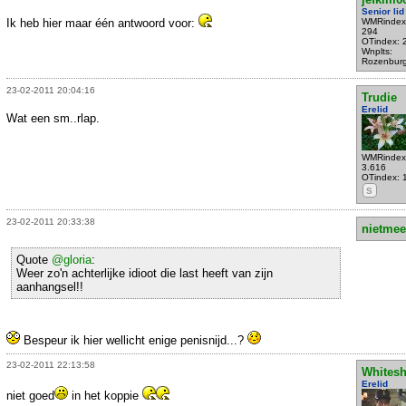
Senior lid
Ik heb hier maar één antwoord voor:
WMRindex
294
OTindex: 
Wnplts:
Rozenbur
23-02-2011 20:04:16
Trudie
Erelid
Wat een sm..rlap.
WMRindex
3.616
OTindex: 
S
23-02-2011 20:33:38
nietmee
Quote
@gloria
:
Weer zo'n achterlijke idioot die last heeft van zijn
aanhangsel!!
Bespeur ik hier wellicht enige penisnijd...?
23-02-2011 22:13:58
Whites
Erelid
niet goed
in het koppie