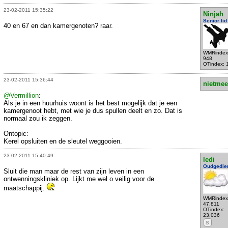
23-02-2011 15:35:22
Ninjah
Senior lid
40 en 67 en dan kamergenoten? raar.
WMRindex
948
OTindex: 
23-02-2011 15:36:44
nietmee
@Vermillion
:
Als je in een huurhuis woont is het best mogelijk dat je een
kamergenoot hebt, met wie je dus spullen deelt en zo. Dat is
normaal zou ik zeggen.
Ontopic:
Kerel opsluiten en de sleutel weggooien.
23-02-2011 15:40:49
ledi
Oudgedie
Sluit die man maar de rest van zijn leven in een
ontwenningskliniek op. Lijkt me wel o veilig voor de
maatschappij.
WMRindex
47.811
OTindex:
23.036
S