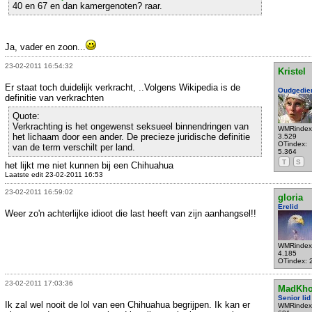
40 en 67 en dan kamergenoten? raar.
Ja, vader en zoon...
23-02-2011 16:54:32
Kristel
Er staat toch duidelijk verkracht, ..Volgens Wikipedia is de
Oudgedie
definitie van verkrachten
Quote:
Verkrachting is het ongewenst seksueel binnendringen van
WMRindex
het lichaam door een ander. De precieze juridische definitie
3.529
OTindex:
van de term verschilt per land.
5.364
T
S
het lijkt me niet kunnen bij een Chihuahua
Laatste edit 23-02-2011 16:53
23-02-2011 16:59:02
gloria
Erelid
Weer zo'n achterlijke idioot die last heeft van zijn aanhangsel!!
WMRindex
4.185
OTindex: 
23-02-2011 17:03:36
MadKho
Senior lid
Ik zal wel nooit de lol van een Chihuahua begrijpen. Ik kan er
WMRindex