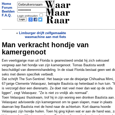
Waar
Home
Forum
Maar
Beelden
F.A.Q.
Login onthouden
Raar
«
Limburger drijft zelfgemaakte
wasmachine aan met fiets
Man verkracht hondje van
Facebook nekt frauderende vrouw
»
kamergenoot
Een veertigjarige man uit Florida is gearresteerd omdat hij zich seksueel
vergreep aan het hondje van zijn kamergenoot. Tomas Bautista wordt
beschuldigd van dierenmishandeling. In de staat Florida bestaat geen wet di
seks met dieren specifiek verbiedt.
Dat schrijft The Sun-Sentinel. Het baasje van de driejarige Chihuahua Mimi,
67-jarige Clemente Velasquez, betrapte Bautista op heterdaad in hun tuin. "
is verzorgd door een dierenarts. Ze doet niet veel meer dan wat op de sofa
liggen", zegt Velasquez. "Ze is niet zo vrolijk als normaal".
Toen Velasquez thuiskwam, trof hij in zijn woning een dronken Bautista aan.
Velasquez adviseerde zijn kamergenoot om te gaan slapen, maar in plaats
daarvan liep Bautista met de hond naar de achtertuin. Kort daarna hoorde
Velasquez zijn hondje huilen. Toen hij ging kijken wat er aan de hand was, 