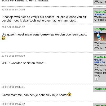
echte vent heeft nu een chiwawa?
OTindex: 
23-02-2011 18:14:36
lezertje
Junior lid
''t hondje was niet zo vrolijk als anders', bij alle ellende van dit
WMRindex
OTindex: 
bericht moet ik daar toch wel erg om lachen..arm dier..
23-02-2011 18:45:32
Stiefjuh
Erelid
Die gozer moest maar eens
genomen
worden door een paard.
WMRindex
2.287
OTindex: 
23-02-2011 18:58:08
FrauPfeffe
finalist
MPPV 06
WTF? woorden schieten tekort...
WMRindex
404
OTindex: 
Wnplts: D
Haag
T
23-02-2011 19:32:31
nietmee
Gadverdamme, dan ben je echt ziek in je hoofd
23-02-2011 19:47:32
jefkim6