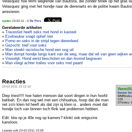
Velasquez hoe Mimi wegrende van Bautista, die zonder broek op het gras la
Velasquez ging met het hondje naar de dierenarts en de politie kwam Bautis
arresteren.
sjatter
23-02-11 - ©
De Pers
Gerelateerde artikelen
»
Travestiet heeft seks met hond in kasteel
»
Ezelneuker snapt ophef niet
»
Porno en seks in de strijd tegen dierenleed
»
Gezocht: teef voor seks
»
Man steekt racistische hond een oog uit
»
Man dumpt hondje langs kant van de weg, maar dat wil van geen wijken w
»
Vreselijk: Hond eerst beschoten en dan levend begraven
»
Man vliegt achter tralies voor seks met paard
Reacties
23-02-2011 15:12:10
Vermill
Senior lid
Diep triest!!!! hoe halen mensen dat soort dingen in hun hoofd
WMRindex
128
bahbah. En dan nog wel met een chihuahua, hoop dat die man
OTindex: 
net zo'n klein lid heeft als dat zijn iq klein is.. anders moet dat
hondje toch van binnen toch flink wat problemen hebben.
Edit: btw op je 40e nog op kamers? klinkt ook enigszins
kansloos.
Laatste edit 23-02-2011 15:09