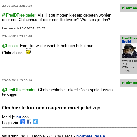
23-02-2011 23:10:28
nietmee
@FredDFreeloader
: Als jij zou mogen kiezen: gebeten worden
door een Chihuahua of door een Rottweiler? Wat kies je dan?....
Laatste edit 23-02-2011 23:07
23-02-2011 23:14:40
FredDFre
Erelid
@Lennie
: Een Rottweiler want ik heb een hekel aan
Chihuahua's.
WMRindex
781
OTindex:
1.860
23-02-2011 23:35:18
nietmee
@FredDFreeloader
: Ghehehehhehe...okee! Geen speld tussen
te krijgen!
Om hier te kunnen reageren moet je lid zijn.
Meld je
nu
aan.
Login via:
WMRphp ver. 6.0 mobiel -
0.11893
secs -
Normale versie