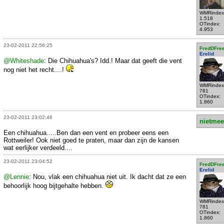
WMRindex
1.518
OTindex:
4.953
23-02-2011 22:56:25
FredDFre
Erelid
@Whiteshade
: Die Chihuahua's? Idd.! Maar dat geeft die vent
nog niet het recht....!
WMRindex
781
OTindex:
1.860
23-02-2011 23:02:46
nietmee
Een chihuahua.....Ben dan een vent en probeer eens een
Rottweiler! Ook niet goed te praten, maar dan zijn de kansen
wat eerlijker verdeeld....
23-02-2011 23:04:52
FredDFre
Erelid
@Lennie
: Nou, vlak een chihuahua niet uit. Ik dacht dat ze een
behoorlijk hoog bijtgehalte hebben.
WMRindex
781
OTindex:
1.860