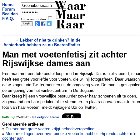
Waar
Home
Forum
Maar
Beelden
F.A.Q.
Login onthouden
Raar
«
Lekker of niet te drinken? In de
Achterhoek hebben ze nu BoerenRadler
Man met voetenfetisj zit achter
Hulpkreet in zand redt verdwaalde
toerist
»
Rijswijkse dames aan
Een man met een fototoestel loopt rond in Rijswijk. Dat is niet vreemd, maar
heeft een grote voorliefde voor voeten, die wil hij fotograferen. Daar waarsc
de wijkagent via Twitter mensen uit de omgeving voor. De man is gesignalee
de omgeving van het winkelcentrum In De Bogaard.
Daar kreeg hij een vrouwelijke bestuurder zover haar schoenen uit te doen,
zogenaamd om haar pedalen af te stemmen. In plaats daarvan maakte hij e
foto van haar voeten, meldt wijkagent Uzi op Twitter.
botte bijl
25-08-15 - ©
Feelgood Radio
Gerelateerde artikelen
»
Duitser met grote voeten krijgt schadevergoeding
»
Meer meldingen over mysterieuze voetenliefhebber: Hij rende achter m'n
dochter aan