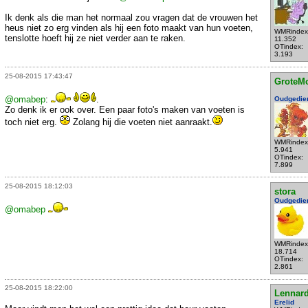
Ik denk als die man het normaal zou vragen dat de vrouwen het
heus niet zo erg vinden als hij een foto maakt van hun voeten,
WMRindex
tenslotte hoeft hij ze niet verder aan te raken.
11.352
OTindex:
3.193
25-08-2015 17:43:47
GroteM
@omabep
:
.
Oudgedie
Zo denk ik er ook over. Een paar foto's maken van voeten is
toch niet erg.
Zolang hij die voeten niet aanraakt.
WMRindex
5.941
OTindex:
7.899
25-08-2015 18:12:03
stora
Oudgedie
@omabep
WMRindex
18.714
OTindex:
2.861
25-08-2015 18:22:00
Lennar
Erelid