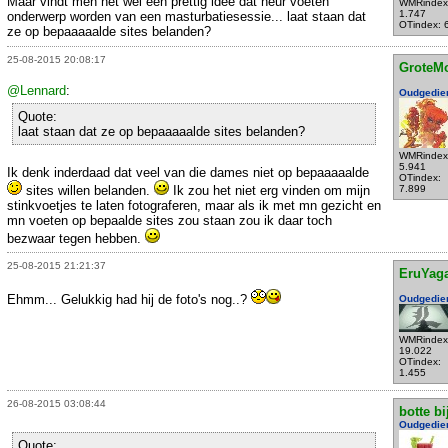
Maar vindt men het wel een prettig idee dat heur voeten
WMRindex
1.747
onderwerp worden van een masturbatiesessie... laat staan dat
OTindex: 
ze op bepaaaaalde sites belanden?
25-08-2015 20:08:17
GroteM
@Lennard
:
Oudgedie
Quote:
laat staan dat ze op bepaaaaalde sites belanden?
WMRindex
5.941
Ik denk inderdaad dat veel van die dames niet op bepaaaaalde
OTindex:
sites willen belanden.
Ik zou het niet erg vinden om mijn
7.899
stinkvoetjes te laten fotograferen, maar als ik met mn gezicht en
mn voeten op bepaalde sites zou staan zou ik daar toch
bezwaar tegen hebben.
25-08-2015 21:21:37
EruYag
Ehmm... Gelukkig had hij de foto's nog..?
Oudgedie
WMRindex
19.022
OTindex:
1.455
26-08-2015 03:08:44
botte bi
Oudgedie
Quote: