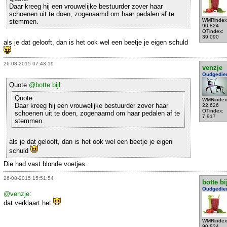
Daar kreeg hij een vrouwelijke bestuurder zover haar
schoenen uit te doen, zogenaamd om haar pedalen af te
WMRindex
stemmen.
90.824
OTindex:
39.090
als je dat gelooft, dan is het ook wel een beetje je eigen schuld
26-08-2015 07:43:19
venzje
Oudgedie
Quote
@botte bijl
:
Quote:
WMRindex
Daar kreeg hij een vrouwelijke bestuurder zover haar
22.626
OTindex:
schoenen uit te doen, zogenaamd om haar pedalen af te
7.917
stemmen.
als je dat gelooft, dan is het ook wel een beetje je eigen
schuld
Die had vast blonde voetjes.
26-08-2015 15:51:54
botte bi
Oudgedie
@venzje
:
dat verklaart het
WMRindex
90.824