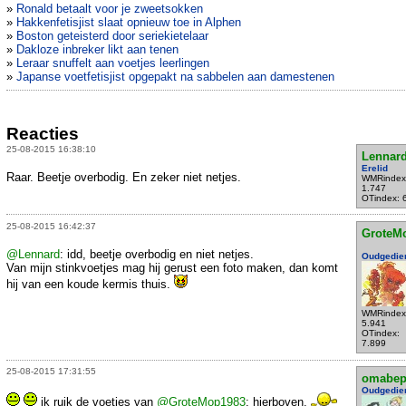
»
Ronald betaalt voor je zweetsokken
»
Hakkenfetisjist slaat opnieuw toe in Alphen
»
Boston geteisterd door seriekietelaar
»
Dakloze inbreker likt aan tenen
»
Leraar snuffelt aan voetjes leerlingen
»
Japanse voetfetisjist opgepakt na sabbelen aan damestenen
Reacties
25-08-2015 16:38:10
Lennar
Erelid
Raar. Beetje overbodig. En zeker niet netjes.
WMRindex
1.747
OTindex: 
25-08-2015 16:42:37
GroteM
@Lennard
: idd, beetje overbodig en niet netjes.
Oudgedie
Van mijn stinkvoetjes mag hij gerust een foto maken, dan komt
hij van een koude kermis thuis.
WMRindex
5.941
OTindex:
7.899
25-08-2015 17:31:55
omabe
Oudgedie
ik ruik de voetjes van
@GroteMop1983
: hierboven.