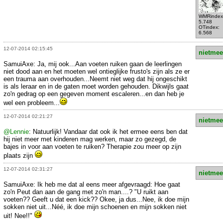
WMRindex
5.748
OTindex:
6.568
12-07-2014 02:15:45
nietmee
SamuiAxe: Ja, mij ook...Aan voeten ruiken gaan de leerlingen
niet dood aan en het moeten wel ontieglijke frusto's zijn als ze er
een trauma aan overhouden...Neemt niet weg dat hij ongeschikt
is als leraar en in de gaten moet worden gehouden. Dikwijls gaat
zo'n gedrag op een gegeven moment escaleren...en dan heb je
wel een probleem...
12-07-2014 02:21:27
nietmee
@Lennie
: Natuurlijk! Vandaar dat ook ik het ermee eens ben dat
hij niet meer met kinderen mag werken, maar zo gezegd, de
bajes in voor aan voeten te ruiken? Therapie zou meer op zijn
plaats zijn
12-07-2014 02:31:27
nietmee
SamuiAxe: Ik heb me dat al eens meer afgevraagd: Hoe gaat
zo'n Peut dan aan de gang met zo'n man....? "U ruikt aan
voeten?? Geeft u dat een kick?? Okee, ja dus...Nee, ik doe mijn
sokken niet uit...Néé, ik doe mijn schoenen en mijn sokken niet
uit! Nee!!"