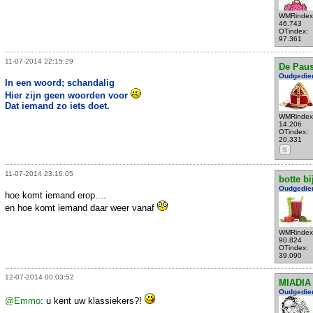
WMRindex
46.743
OTindex:
97.361
11-07-2014 22:15:29
De Pau
Oudgedie
In een woord; schandalig
Hier zijn geen woorden voor
Dat iemand zo iets doet.
WMRindex
14.206
OTindex:
20.331
S
11-07-2014 23:16:05
botte bi
Oudgedie
hoe komt iemand erop....
en hoe komt iemand daar weer vanaf
WMRindex
90.824
OTindex:
39.090
12-07-2014 00:03:52
MIADIA
Oudgedie
@Emmo
: u kent uw klassiekers?!