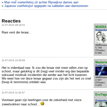
»
Man met voetenfetisj zit achter Rijswijkse dames aan
»
Japanse voetfetisjist opgepakt na sabbelen aan damestenen
Reacties
11-07-2014 09:19:51
MIADIA
Oudgedie
Rare vent die leraar...
WMRindex
5.748
OTindex:
6.568
11-07-2014 10:29:56
Madari
Oudgedie
Het is inderdaad raar. Ik zou die leraar niet meer willen zien op
school, maar gelukkig is dit (nog) veel minder erg dan bepaalde
seksueel misbruik incidenten die eerder aan het licht kwamen.
WMRindex
We weet hoe ver deze leraar gegaan zou zijn als het niet zo snel
2.597
(hoop ik tenminste) ontdekt was.
OTindex:
5.605
11-07-2014 11:34:47
EruYag
Voortaan gaan zijn leerlingen voor de zekerheid met vieze
Oudgedie
zweetsokken naar school...