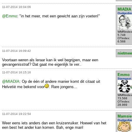
11-07-2014 16:04:06
MIADIA
Oudgedie
@Emmo
: "in het meer, met een gewicht aan zijn voeten!"
WMRindex
5.748
OTindex:
6.568
11-07-2014 16:09:42
nietmee
Voortaan weren als leraar kan ik wel begrijpen, maar een
gevangenisstraf? Dat gaat me eigenlijk te ver..
11-07-2014 16:15:16
Emmo
Stamgast
@MIADIA
: Op de één of andere manier komt dit citaat uit
Helvetië me bekend voor
. Rare jongens...
WMRindex
73.568
OTindex:
28.969
11-07-2014 19:22:54
Mamsie
Oudgedie
Weer eens iets anders dan een kruizenruiker. Hoewel van het
een best het ander kan komen. Bah, enge man!