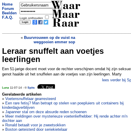
Waar
Home
Forum
Maar
Beelden
F.A.Q.
Login onthouden
Raar
«
Buurvrouwen op de vuist na
weggooien emmer sop
Leraar snuffelt aan voetjes
Daten met een zak over je hoofd
»
leerlingen
Een 51-jarige docent moet voor de rechter verschijnen omdat hij zijn seksue
genot haalde uit het snuffelen aan de voetjes van zijn leerlingen. Marty
lees verder bij Sp
Luna
11-07-14 - ©
Spits
Gerelateerde artikelen
»
Voetensnuffelaar gearresteerd
»
Een rare fetisj? Man betrapt op stelen van poepluiers uit containers bij
kinderdagverblijven
»
Japanner stal om deze absurde reden schoenen
»
Meer meldingen over mysterieuze voetenliefhebber: Hij rende achter m'n
dochter aan
»
Ronald betaalt voor je zweetsokken
»
Boston geteisterd door seriekietelaar