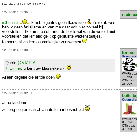
Laatste edit 12-07-2014 02:32
12-07-2014 02:36:02
nietmee
@Lennie
:
Ik heb eigenlijk geen flauw idee
Zover ik weet
heb ik geen fetisjisme en kan me daar ook niet zoveel bij
voorstellen.. Ik kan me écht met de beste wil van de wereld niet
voorstellen dat iemand geilt op gebruikte wattenstaafjes,
tampons of andere onsmakelijke voorwerpen
12-07-2014 07:30:00
Emmo
Stamgast
Quote
@MIADIA
:
@Emmo
: u kent uw klassiekers?!
WMRindex
Alleen degene die er toe doen
73.568
OTindex:
28.969
12-07-2014 22:02:31
botte bi
Oudgedie
arme kinderen....
zo jong nog en dan al van de leraar besnuffeld
WMRindex
90.824
OTindex:
39.090