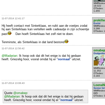
WMRindex
19.022
OTindex:
1.455
11-07-2014 12:41:17
prokille
Erelid
Hij heeft contact met Sinterklaas, en ruikt aan de voetjes zodat
WMRindex
3.288
hij aan Sinterklaas kan vertellen welk cadeautje in zijn schoentje
OTindex: 
past
Dan hoeft Sinterklaas het zelf niet te doen.
Tenminste, als Sinterklaas in dat land bestond
11-07-2014 12:50:42
omabe
Oudgedie
@Madarian
: Ik hoop ook dat dit het enige is dat hij gedaan
heeft. Griezelig hoor, vooral omdat hij er "
normaal
" uitziet.
WMRindex
11.352
OTindex:
3.193
11-07-2014 13:06:43
LoenaN
Senior lid
WMRindex
Quote
@omabep
:
695
OTindex: 
@Madarian
: Ik hoop ook dat dit het enige is dat hij gedaan
heeft. Griezelig hoor, vooral omdat hij er "
normaal
" uitziet.