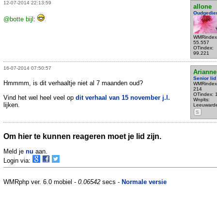
12-07-2014 22:13:59
allone
Oudgedie
@botte bijl
:
WMRindex
55.557
OTindex:
99.221
16-07-2014 07:50:57
Arianne
Senior lid
Hmmmm, is dit verhaaltje niet al 7 maanden oud?
WMRindex
214
OTindex: 
Vind het wel heel veel op
dit verhaal van 15 november j.l.
Wnplts:
lijken.
Leeuward
S
Om hier te kunnen reageren moet je lid zijn.
Meld je
nu
aan.
Login via:
WMRphp ver. 6.0 mobiel -
0.06542
secs -
Normale versie