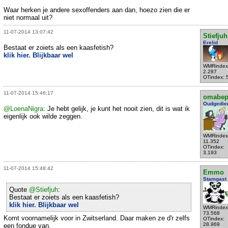
Waar herken je andere sexoffenders aan dan, hoezo zien die er
niet normaal uit?
11-07-2014 13:07:42
Stiefjuh
Erelid
Bestaat er zoiets als een kaasfetish?
klik hier. Blijkbaar wel
WMRindex
2.287
OTindex: 
11-07-2014 15:46:17
omabe
Oudgedie
@LoenaNigra
: Je hebt gelijk, je kunt het nooit zien, dit is wat ik
eigenlijk ook wilde zeggen.
WMRindex
11.352
OTindex:
3.193
11-07-2014 15:48:42
Emmo
Stamgast
Quote
@Stiefjuh
:
Bestaat er zoiets als een kaasfetish?
klik hier. Blijkbaar wel
WMRindex
73.568
Komt voornamelijk voor in Zwitserland. Daar maken ze d'r zelfs
OTindex:
28.969
een fondue van.