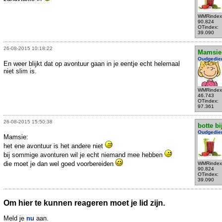
WMRindex
90.824
OTindex:
39.090
26-08-2015 10:18:22
Mamsie
Oudgedie
En weer blijkt dat op avontuur gaan in je eentje echt helemaal
niet slim is.
WMRindex
46.743
OTindex:
97.361
26-08-2015 15:50:38
botte bi
Oudgedie
Mamsie:
het ene avontuur is het andere niet
bij sommige avonturen wil je echt niemand mee hebben
die moet je dan wel goed voorbereiden
WMRindex
90.824
OTindex:
39.090
Om hier te kunnen reageren moet je lid zijn.
Meld je
nu
aan.