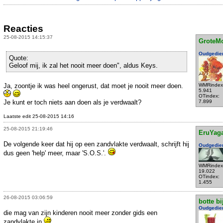
Reacties
25-08-2015 14:15:37
GroteM
Oudgedie
Quote:
Geloof mij, ik zal het nooit meer doen", aldus Keys.
Ja, zoontje ik was heel ongerust, dat moet je nooit meer doen.
WMRindex
5.941
OTindex:
Je kunt er toch niets aan doen als je verdwaalt?
7.899
Laatste edit 25-08-2015 14:16
25-08-2015 21:19:46
EruYag
De volgende keer dat hij op een zandvlakte verdwaalt, schrijft hij
Oudgedie
dus geen 'help' meer, maar 'S.O.S.'.
WMRindex
19.022
OTindex:
1.455
26-08-2015 03:06:59
botte bi
Oudgedie
die mag van zijn kinderen nooit meer zonder gids een
zandvlakte in