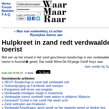
Waar
Home
Forum
Maar
Beelden
F.A.Q.
Login onthouden
Raar
«
Man met voetenfetisj zit achter
Rijswijkse dames aan
Hulpkreet in zand redt verdwaald
Zwemmen in de lucht op 35 meter
hoogte
»
toerist
Met een op het strand in het zand geschreven boodschap is een verdwaalde
toerist in Australi� gered. Dat meldt Mirror.De 63-jarige Geoff Keys was
lees verder bij Sp
botte bijl
25-08-15 - ©
Spits
Gerelateerde artikelen
»
HELP! Boodschap in zand redt verdwaald stel
»
Statuswijziging op Facebook redt meisjes
»
Kangoeroe redt leven van jongetje
»
Verdwaalde hotelgast slaapt in koeienstal
»
Verdwaalde toerist overleeft twee weken in wildernis Maleisie
»
Gestrand? Schrijf in het zand! Het werkt echt
»
Zand verkopen aan Arabieren
»
Verdwaald Amerikaans gezin wordt op het nippertje gered uit donker bos