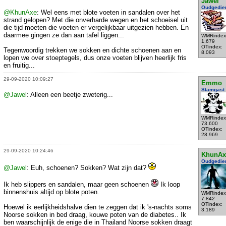
Jawel
Oudgedie
@KhunAxe
: Wel eens met blote voeten in sandalen over het
strand gelopen? Met die onverharde wegen en het schoeisel uit
die tijd moeten die voeten er vergelijkbaar uitgezien hebben. En
daarmee gingen ze dan aan tafel liggen...
WMRindex
1.679
OTindex:
Tegenwoordig trekken we sokken en dichte schoenen aan en
8.093
lopen we over stoeptegels, dus onze voeten blijven heerlijk fris
en fruitig...
29-09-2020 10:09:27
Emmo
Stamgast
@Jawel
: Alleen een beetje zweterig...
WMRindex
73.600
OTindex:
28.969
29-09-2020 10:24:46
KhunAx
Oudgedie
@Jawel
: Euh, schoenen? Sokken? Wat zijn dat?
Ik heb slippers en sandalen, maar geen schoenen
Ik loop
binnenshuis altijd op blote poten.
WMRindex
7.842
OTindex:
Hoewel ik eerlijkheidshalve dien te zeggen dat ik 's-nachts soms
3.189
Noorse sokken in bed draag, kouwe poten van de diabetes.. Ik
ben waarschijnlijk de enige die in Thailand Noorse sokken draagt