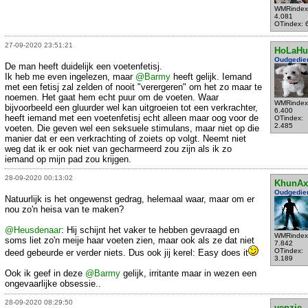
WMRindex
4.081
OTindex: 
27-09-2020 23:51:21
HoLaHu
Oudgedie
De man heeft duidelijk een voetenfetisj.
Ik heb me even ingelezen, maar
@Barmy
heeft gelijk. Iemand
met een fetisj zal zelden of nooit "verergeren" om het zo maar te
noemen. Het gaat hem echt puur om de voeten. Waar
WMRindex
bijvoorbeeld een gluurder wel kan uitgroeien tot een verkrachter,
6.400
heeft iemand met een voetenfetisj echt alleen maar oog voor de
OTindex:
2.485
voeten. Die geven wel een seksuele stimulans, maar niet op die
manier dat er een verkrachting of zoiets op volgt. Neemt niet
weg dat ik er ook niet van gecharmeerd zou zijn als ik zo
iemand op mijn pad zou krijgen.
28-09-2020 00:13:02
KhunAx
Oudgedie
Natuurlijk is het ongewenst gedrag, helemaal waar, maar om er
nou zo'n heisa van te maken?
@Heusdenaar
: Hij schijnt het vaker te hebben gevraagd en
WMRindex
soms liet zo'n meije haar voeten zien, maar ook als ze dat niet
7.842
OTindex:
deed gebeurde er verder niets. Dus ook jij kerel: Easy does it
3.189
Ook ik geef in deze
@Barmy
gelijk, irritante maar in wezen een
ongevaarlijke obsessie..
28-09-2020 08:29:50
venzje