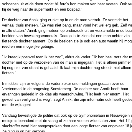
schoenen uit wilde doen zodat hij foto's kon maken van haar voeten. Ook v
hij de weg naar de supermarkt en een bospad."
De dochter van Annik ging er niet op in en de man vertrok. Ze vertelde het
verhaal thuis meteen. "Ze was niet bang, maar vond het wel erg gek. Zelf w
in alle staten." Annik ging meteen op onderzoek uit en verzamelde in de buu
beelden van bewakingscamera's. Daarop is te zien dat een man achter zijn
fietsende dochter aanrent. Op de beelden zie je ook een auto waarin hij moge
reed en een mogelijke getuige.
"Ik kreeg kippenvel toen ik het zag", aldus de vader. "Ik ben heel trots dat m
dochter niet op de verzoeken van de man is ingegaan. Het is alleen jammer
hij nog niet van straat is gehaald. Ik laat mijn dochter nog steeds niet alleen
fietsen."
Inmiddels zijn er volgens de vader zeker drie meldingen gedaan over de
'voetenman' in de omgeving Soesterberg. De dochter van Annik heeft haar
ervaringen gedeeld in de klas als waarschuwing. "Het leeft hier enorm. Het
gevoel van veiligheid is weg", zegt Annik, die zijn informatie ook heeft gede
met de wijkagent.
Vandaag bevestigde de politie dat ook op de Symphonielaan in Nieuwegein 
meisje is benaderd met de vraag of ze haar voeten wilde laten zien. Het 12-j
slachtoffer werd hier aangesproken door een jonge fietser van ongeveer 18 j
Ze ging in op het verzoek.