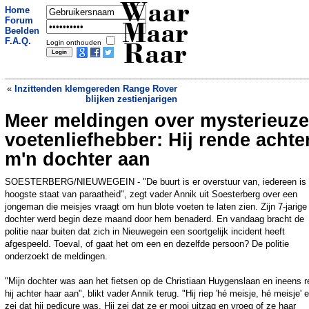
Waar
Home
Forum
Maar
Beelden
F.A.Q.
Login onthouden
Raar
«
Inzittenden klemgereden Range Rover
blijken zestienjarigen
Meer meldingen over mysterieuze
Politie vindt 22.000 euro door kapotte
lamp
»
voetenliefhebber: Hij rende achte
m'n dochter aan
SOESTERBERG/NIEUWEGEIN - "De buurt is er overstuur van, iedereen is 
hoogste staat van paraatheid", zegt vader Annik uit Soesterberg over een
jongeman die meisjes vraagt om hun blote voeten te laten zien. Zijn 7-jarige
dochter werd begin deze maand door hem benaderd. En vandaag bracht de
politie naar buiten dat zich in Nieuwegein een soortgelijk incident heeft
afgespeeld. Toeval, of gaat het om een en dezelfde persoon? De politie
onderzoekt de meldingen.
"Mijn dochter was aan het fietsen op de Christiaan Huygenslaan en ineens 
hij achter haar aan", blikt vader Annik terug. "Hij riep 'hé meisje, hé meisje' 
zei dat hij pedicure was. Hij zei dat ze er mooi uitzag en vroeg of ze haar