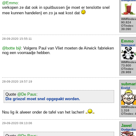
@Emmo
:
verkopen ze dat ook in spuitbussen (je moet er tenslotte snel
mee kunnen handelen) en zo ja wat kost dat
WMRindex
90.824
OTindex:
39.090
28-09-2020 15:55:11
Emmo
Stamgast
@botte bijl
: Volgens Paul van Vliet moeten de Airwick fabrieken
nog een voorraadje hebben.
WMRindex
73.600
OTindex:
28.969
28-09-2020 19:57:19
submar
Erelid
Quote
@De Paus
:
Die griezel moet snel opgepakt worden.
WMRindex
1.316
Nou lig ik alweer onder de tafel van het lachen!
OTindex: 
29-09-2020 09:13:06
Jawel
Oudgedie
Quote
@De Paus
: