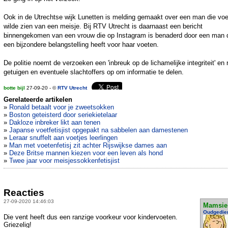
Ook in de Utrechtse wijk Lunetten is melding gemaakt over een man die vo
wilde zien van een meisje. Bij RTV Utrecht is daarnaast een bericht
binnengekomen van een vrouw die op Instagram is benaderd door een man 
een bijzondere belangstelling heeft voor haar voeten.
De politie noemt de verzoeken een 'inbreuk op de lichamelijke integriteit' en 
getuigen en eventuele slachtoffers op om informatie te delen.
botte bijl
27-09-20 - ©
RTV Utrecht
Gerelateerde artikelen
»
Ronald betaalt voor je zweetsokken
»
Boston geteisterd door seriekietelaar
»
Dakloze inbreker likt aan tenen
»
Japanse voetfetisjist opgepakt na sabbelen aan damestenen
»
Leraar snuffelt aan voetjes leerlingen
»
Man met voetenfetisj zit achter Rijswijkse dames aan
»
Deze Britse mannen kiezen voor een leven als hond
»
Twee jaar voor meisjessokkenfetisjist
Reacties
27-09-2020 14:46:03
Mamsie
Oudgedie
Die vent heeft dus een ranzige voorkeur voor kindervoeten.
Griezelig!