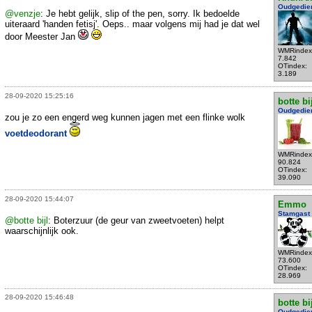
Oudgedie
@venzje
: Je hebt gelijk, slip of the pen, sorry. Ik bedoelde
uiteraard 'handen fetisj'. Oeps.. maar volgens mij had je dat wel
door Meester Jan
WMRindex
7.842
OTindex:
3.189
28-09-2020 15:25:16
botte bi
Oudgedie
zou je zo een engerd weg kunnen jagen met een flinke wolk
voetdeodorant
WMRindex
90.824
OTindex:
39.090
28-09-2020 15:44:07
Emmo
Stamgast
@botte bijl
: Boterzuur (de geur van zweetvoeten) helpt
waarschijnlijk ook.
WMRindex
73.600
OTindex:
28.969
28-09-2020 15:46:48
botte bi
Oudgedie