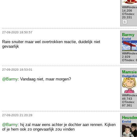
WMRindex
14.206
OTindex:
20.331
S
27-09-2020 18:50:57
Barmy
Erelid
Rare snuiter maar wel overtrokken reactie, duidelijk niet
gevaarlijk
WMRindex
2.929
OTindex: 
27-09-2020 18:53:01
Mamsie
Oudgedie
@Barmy
: Vandaag niet, maar morgen?
WMRindex
46.743
OTindex:
97.361
27-09-2020 21:20:28
Heusde
Erelid
@Barmy
: hij zal maar eens achter je dochter aan rennen. Kijken
of je hem ook zo ongevaarlijk zou vinden