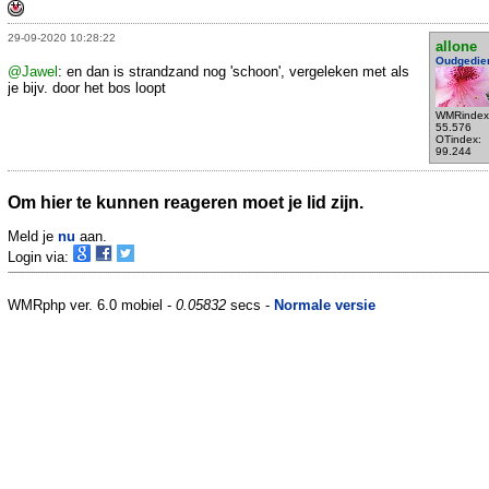
29-09-2020 10:28:22
allone
Oudgedie
@Jawel
: en dan is strandzand nog 'schoon', vergeleken met als
je bijv. door het bos loopt
WMRindex
55.576
OTindex:
99.244
Om hier te kunnen reageren moet je lid zijn.
Meld je
nu
aan.
Login via:
WMRphp ver. 6.0 mobiel -
0.05832
secs -
Normale versie