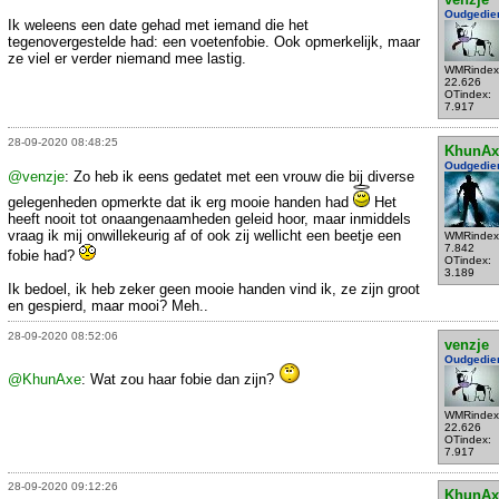
Oudgedie
Ik weleens een date gehad met iemand die het
tegenovergestelde had: een voetenfobie. Ook opmerkelijk, maar
ze viel er verder niemand mee lastig.
WMRindex
22.626
OTindex:
7.917
28-09-2020 08:48:25
KhunAx
Oudgedie
@venzje
: Zo heb ik eens gedatet met een vrouw die bij diverse
gelegenheden opmerkte dat ik erg mooie handen had
Het
heeft nooit tot onaangenaamheden geleid hoor, maar inmiddels
vraag ik mij onwillekeurig af of ook zij wellicht een beetje een
WMRindex
7.842
fobie had?
OTindex:
3.189
Ik bedoel, ik heb zeker geen mooie handen vind ik, ze zijn groot
en gespierd, maar mooi? Meh..
28-09-2020 08:52:06
venzje
Oudgedie
@KhunAxe
: Wat zou haar fobie dan zijn?
WMRindex
22.626
OTindex:
7.917
28-09-2020 09:12:26
KhunAx