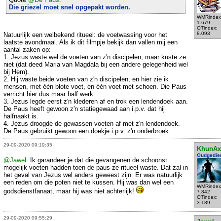
Die griezel moet snel opgepakt worden.
WMRindex
1.679
OTindex:
8.093
Natuurlijk een welbekend ritueel: de voetwassing voor het
laatste avondmaal. Als ik dit filmpje bekijk dan vallen mij een
aantal zaken op:
1. Jezus waste wel de voeten van z'n discipelen, maar kuste ze
niet (dat deed Maria van Magdala bij een andere gelegenheid wel
bij Hem).
2. Hij waste beide voeten van z'n discipelen, en hier zie ik
mensen, met één blote voet, en één voet met schoen. Die Paus
verricht hier dus maar half werk.
3. Jezus legde eerst z'n klederen af en trok een lendendoek aan.
De Paus heeft gewoon z'n statiegewaad aan i.p.v. dat hij
halfnaakt is.
4. Jezus droogde de gewassen voeten af met z'n lendendoek.
De Paus gebruikt gewoon een doekje i.p.v. z'n onderbroek.
29-09-2020 09:19:35
KhunAx
Oudgedie
@Jawel
: Ik garandeer je dat die gevangenen de schoonst
mogelijk voeten hadden toen de paus ze ritueel waste. Dat zal in
het geval van Jezus wel anders geweest zijn. Er was natuurlijk
een reden om die poten niet te kussen. Hij was dan wel een
WMRindex
godsdienstfanaat, maar hij was niet achterlijk!
7.842
OTindex:
3.189
29-09-2020 09:55:29