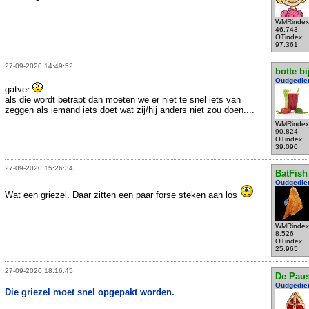
WMRindex
46.743
OTindex:
97.361
27-09-2020 14:49:52
botte bi
Oudgedie
gatver
als die wordt betrapt dan moeten we er niet te snel iets van
zeggen als iemand iets doet wat zij/hij anders niet zou doen....
WMRindex
90.824
OTindex:
39.090
27-09-2020 15:26:34
BatFish
Oudgedie
Wat een griezel. Daar zitten een paar forse steken aan los
WMRindex
8.526
OTindex:
25.965
27-09-2020 18:16:45
De Pau
Oudgedie
Die griezel moet snel opgepakt worden.