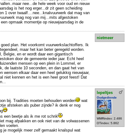
 knallen..maar nee...de hele week voor oud en nieuw
arsdag is het nog erger...dr zit geen scheiding
en 1 over twaalf....nee...knalvuurwerk dat mag van
rvuurwerk mag nog van mij...mits afgestoken
t een opmaak momentje op nieuwjaarsdag in de
nietmeer
n goed plan. Het voorkomt vuurwerkslachtoffers. Ik
ntegendeel, maar het kan beter geregeld worden.
, Belgie, en er wordt daar een gigantisch
estoken door de gemeente ieder jaar. Echt heel
duizenden mensen op een plein in Lommel, er
k, de laatste 10 seconden, en dan gaat het van
en wensen elkaar daar een heel gelukkig nieuwjaar,
 niet kennen en het is een heel groot feest! Dat
n...
lepeltjes
Oudgediende
oon bij. Tradities moeten behouden worden
wat
otje afsteken als puber zijnde? ik denk er nog
ug
ms een beetje als ik me rot schrik
WMRindex: 2.486
d niet mag afpakken en ook niet van de volwassenen
OTindex: 5.862
len voelen.
ijg je mogelijk meer zelf gemaakt knalspul wat