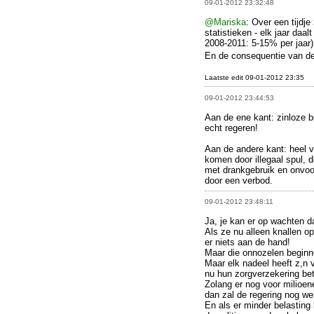
09-01-2012 23:32:48
@Mariska
: Over een tijdj
statistieken - elk jaar daa
2008-2011: 5-15% per jaar)
En de consequentie van de 
Laatste edit 09-01-2012 23:35
09-01-2012 23:44:53
Aan de ene kant: zinloze be
echt regeren!
Aan de andere kant: heel 
komen door illegaal spul,
met drankgebruik en onvoo
door een verbod.
09-01-2012 23:48:11
Ja, je kan er op wachten d
Als ze nu alleen knallen op
er niets aan de hand!
Maar die onnozelen beginn
Maar elk nadeel heeft z,n 
nu hun zorgverzekering bet
Zolang er nog voor milioen
dan zal de regering nog we
En als er minder belasting