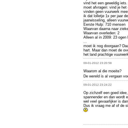
vind het een geweldig iets.
moet afvragen: vind je het
vinden geen vuurwerk meer
ik dat lolletje 1x per jaar
jaarwisseling, alleen vuurw
Eerste Hulp: 710 mensen
Waarvan daarna naar zieke
Waarvan overleden: 2
Alleen al in 2009: 23 ogen 
...
moet ik nog doorgaan? Daa
hart. Maar dan moet de ove
het land prachtige vuurwe
09-01-2012 23:20:58
Waarom al die moeite?
De wereld is al vergaan voo
09-01-2012 23:24:22
Op zichzelf een goed idee,
spannender en dan wordt e
wel veel gevaarlijker is dan
Dus ik vraag me af of de si