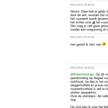
09-01-2012 22:50:43
Henze: Daar heb je gelijk i
door de wet, evenals het 
het vuurwerk wordt gewoon 
het echter over
al
het vuur
Dus mag je zelf geen grond
zonder een vergunning of ie
09-01-2012 22:57:52
hier geloof ik niks van
09-01-2012 23:03:10
@RobertInkelaar
: Op dit m
jaarwisseling op illegaal v
ziet/hoort, tja dan is het
weggemoffeld en je kan to
vuurwerkverbod is wel te ha
steken aanpakken.
Over de sterretjes: die va
nog.
Op zich ben ik voor het be