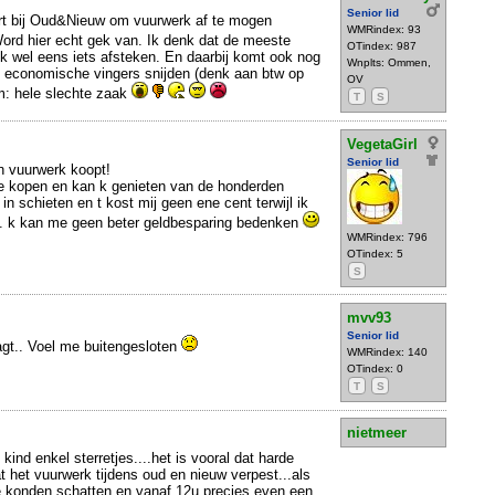
Senior lid
rt bij Oud&Nieuw om vuurwerk af te mogen
WMRindex: 93
Word hier echt gek van. Ik denk dat de meeste
OTindex: 987
k wel eens iets afsteken. En daarbij komt ook nog
Wnplts: Ommen,
de economische vingers snijden (denk aan btw op
OV
m: hele slechte zaak
T
S
VegetaGirl
Senior lid
en vuurwerk koopt!
te kopen en kan k genieten van de honderden
in schieten en t kost mij geen ene cent terwijl ik
et. k kan me geen beter geldbesparing bedenken
WMRindex: 796
OTindex: 5
S
mvv93
Senior lid
agt.. Voel me buitengesloten
WMRindex: 140
OTindex: 0
T
S
nietmeer
 kind enkel sterretjes....het is vooral dat harde
t het vuurwerk tijdens oud en nieuw verpest...als
e konden schatten en vanaf 12u precies even een