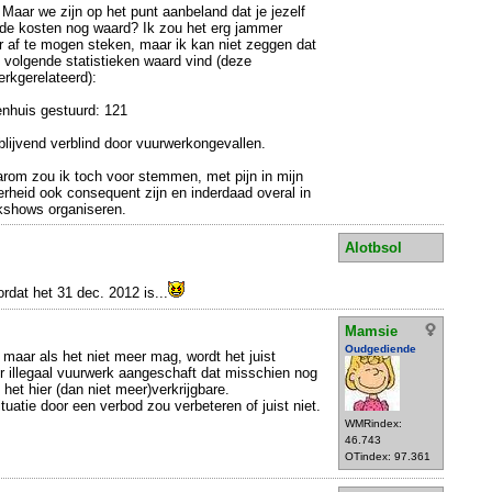
 Maar we zijn op het punt aanbeland dat je jezelf
 de kosten nog waard? Ik zou het erg jammer
 af te mogen steken, maar ik kan niet zeggen dat
 de volgende statistieken waard vind (deze
erkgerelateerd):
nhuis gestuurd: 121
blijvend verblind door vuurwerkongevallen.
rom zou ik toch voor stemmen, met pijn in mijn
rheid ook consequent zijn en inderdaad overal in
rkshows organiseren.
Alotbsol
rdat het 31 dec. 2012 is...
Mamsie
Oudgediende
 maar als het niet meer mag, wordt het juist
r illegaal vuurwerk aangeschaft dat misschien nog
 het hier (dan niet meer)verkrijgbare.
tuatie door een verbod zou verbeteren of juist niet.
WMRindex:
46.743
OTindex: 97.361