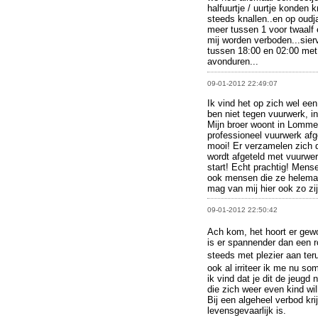
halfuurtje / uurtje konden
steeds knallen..en op oudja
meer tussen 1 voor twaalf 
mij worden verboden...sie
tussen 18:00 en 02:00 me
avonduren...
09-01-2012 22:49:07
Ik vind het op zich wel ee
ben niet tegen vuurwerk, i
Mijn broer woont in Lommel
professioneel vuurwerk afg
mooi! Er verzamelen zich 
wordt afgeteld met vuurwer
start! Echt prachtig! Mens
ook mensen die ze helemaal
mag van mij hier ook zo zij
09-01-2012 22:50:42
Ach kom, het hoort er gew
is er spannender dan een r
steeds met plezier aan ter
ook al irriteer ik me nu so
ik vind dat je dit de jeug
die zich weer even kind wil
Bij een algeheel verbod kr
levensgevaarlijk is.