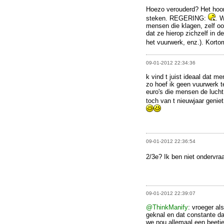
Hoezo verouderd? Het hoo
steken. REGERING:
. 
mensen die klagen, zelf oo
dat ze hierop zichzelf in 
het vuurwerk, enz.). Korto
09-01-2012 22:34:36
k vind t juist ideaal dat m
zo hoef ik geen vuurwerk 
euro's die mensen de lucht 
toch van t nieuwjaar geni
09-01-2012 22:36:54
2/3e? Ik ben niet ondervra
09-01-2012 22:39:07
@ThinkManify
: vroeger als
geknal en dat constante da
we nou allemaal een beetj