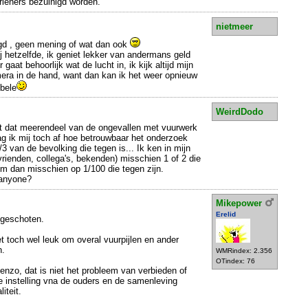
erleners bezuinigd worden.
nietmeer
gd , geen mening of wat dan ook
ij hetzelfde, ik geniet lekker van andermans geld
 gaat behoorlijk wat de lucht in, ik kijk altijd mijn
era in de hand, want dan kan ik het weer opnieuw
bbele
WeirdDodo
kt dat meerendeel van de ongevallen met vuurwerk
aag ik mij toch af hoe betrouwbaar het onderzoek
/3 van de bevolking die tegen is... Ik ken in mijn
vrienden, collega's, bekenden) misschien 1 of 2 die
kom dan misschien op 1/100 die tegen zijn.
 anyone?
Mikepower
Erelid
n geschoten.
het toch wel leuk om overal vuurpijlen en ander
n.
WMRindex: 2.356
OTindex: 76
s enzo, dat is niet het probleem van verbieden of
de instelling vna de ouders en de samenleving
iteit.