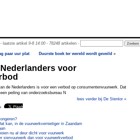
- laatste artikel
9-8 14:00
-
78248
artikelen -
g paar uur plat
Duurste boek ter wereld wordt geveild
»
 Nederlanders voor
rbod
n de Nederlanders is voor een verbod op consumentenvuurwerk. Dat
n een peiling van onderzoeksbureau N
lees verder bij De Stentor »
r
 jongeren?
 Dat kan, in de vuurwerkvernietiger in Zaandam
aan
ooien nu al deur dicht voor vuurwerk
r siervuurwerk dan voor vuurwerkverbod