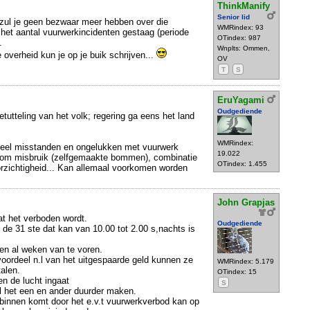
ThinkManify
Senior lid
e zul je geen bezwaar meer hebben over die
WMRindex: 93
lt het aantal vuurwerkincidenten gestaag (periode
OTindex: 987
.
Wnplts: Ommen,
overheid kun je op je buik schrijven...
OV
T
S
EruYagami
Oudgediende
tutteling van het volk; regering ga eens het land
WMRindex:
veel misstanden en ongelukken met vuurwerk
19.022
 dom misbruik (zelfgemaakte bommen), combinatie
OTindex: 1.455
rzichtigheid... Kan allemaal voorkomen worden
John Grapjas
at het verboden wordt.
Oudgediende
 de 31 ste dat kan van 10.00 tot 2.00 s,nachts is
en al weken van te voren.
voordeel n.l van het uitgespaarde geld kunnen ze
WMRindex: 5.179
alen.
OTindex: 15
en de lucht ingaat
S
l het een en ander duurder maken.
 binnen komt door het e.v.t vuurwerkverbod kan op