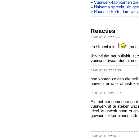
»
Vuurwerk-fabrikanten zie
»
Halsema spreekt uit: ge
»
Raadslid Rotterdam wil 
Reacties
09-01-2012 22:10:25
Ja GroenLinks
(no of
Ik vind dat het bullshit is;
vuurwerk (waar dus al een 
09-01-2012 22:11:33
hoe komen ze aan die peili
hoeveel er weer afgestoken
09-01-2012 22:13:37
Als het per gemeente gaat
vuurwerk af te steken wat 
idee! Vuurwerk hoort er ge
gewoon lekker binnen zitte
09-01-2012 22:32:03