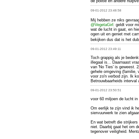
de politie en andere hulpv
09-01-2012 23:48:58
Mij hebben ze niks gevraa
@VegetaGirl
: geldt voor m
wat de lucht in gaat, en hier
ogen uit en geniet met cam
bekijken dus dat is het du
09-01-2012 23:49:11
Toch grappig als je beden
illegaal is... Daarnaast vr
van 'No Ties' is geweest. 2
gehele omgeving (familie, 
voor zo'n verbod zijn. Ik 
Betrouwbaarheids interval
09-01-2012 23:50:51
voor 60 miljoen de lucht i
Om eerlijk te zijn vind ik 
siervuurwerk te zien afgaa
En wat betreft die strijker
niet. Daarbij gaat het om 
tegenover veiligheid. Mental