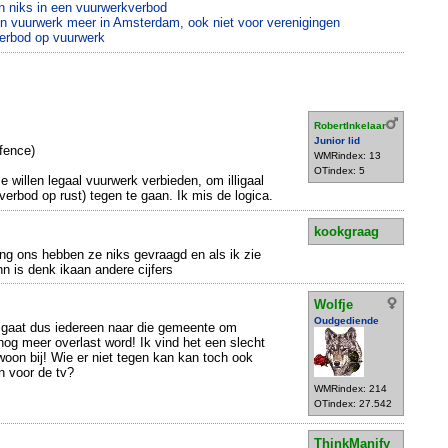
n niks in een vuurwerkverbod
en vuurwerk meer in Amsterdam, ook niet voor verenigingen
verbod op vuurwerk
RobertInkelaar
Junior lid
fence)
WMRindex: 13
OTindex: 5
 ze willen legaal vuurwerk verbieden, om illigaal
verbod op rust) tegen te gaan. Ik mis de logica.
kookgraag
ng ons hebben ze niks gevraagd en als ik zie
n is denk ikaan andere cijfers
Wolfje
Oudgediende
 gaat dus iedereen naar die gemeente om
nog meer overlast word! Ik vind het een slecht
woon bij! Wie er niet tegen kan kan toch ook
n voor de tv?
WMRindex: 214
OTindex: 27.542
ThinkManify