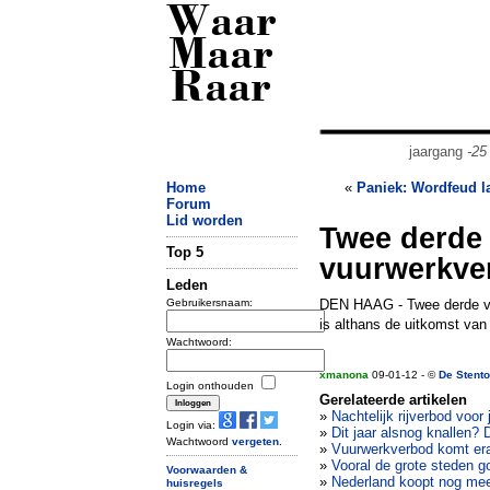
Waar
Maar
Raar
jaargang
-25
Home
«
Paniek: Wordfeud la
Forum
Lid worden
Twee derde
Top 5
vuurwerkve
Leden
Gebruikersnaam:
DEN HAAG - Twee derde va
is althans de uitkomst va
Wachtwoord:
xmanona
09-01-12 - ©
De Stento
Login onthouden
Gerelateerde artikelen
»
Nachtelijk rijverbod voor
Login via:
»
Dit jaar alsnog knallen?
Wachtwoord
vergeten
.
»
Vuurwerkverbod komt er
»
Vooral de grote steden g
Voorwaarden &
»
Nederland koopt nog mee
huisregels