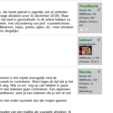
ThinkManify
Senior lid
n, dat harde geknal is eigenlijk ook al verboden
WMRindex: 93
vroege afsteken (voor 31 december 10:00). Maar
OTindex: 987
het land in gesmokkeld. In dit artikel hebben ze
Wnplts: Ommen,
werk, met uitzondering van prof. vuurwerkshows.
OV
bloemen, rotjes, potten, pijlen, etc. meer afsteken
T
S
ts dergelijks.
ladekast
Oudgediende
WMRindex: 1.797
OTindex: 75.671
Mariska
Senior lid
oment is het vrijwel onmogelijk rond de
WMRindex: 437
uurwerk te controleren. Want tegen de tijd dat je het
OTindex: 11
 ook weg. Wat ze evt. nog op zak hebben is gauw
Wnplts:
ch niet iedereen gaan controleren. Een algemeen
Middelburg
ndhaven, want je kan iedereen die je iets af ziet
llen niet onder vuurwerk dus die mogen gewoon
houden van een traditie als vuurwerk afsteken. Ik