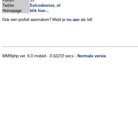
Forum
35
Twitter
Eelcodevries_nl
Homepage
klik hier...
Ook een profiel aanmaken? Meld je
nu aan
als lid!
WMRphp ver. 6.0 mobiel -
0.02233
secs -
Normale versie