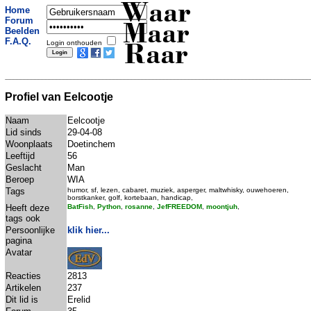
Waar
Home
Forum
Maar
Beelden
F.A.Q.
Login onthouden
Raar
Profiel van Eelcootje
Naam
Eelcootje
Lid sinds
29-04-08
Woonplaats
Doetinchem
Leeftijd
56
Geslacht
Man
Beroep
WIA
Tags
humor, sf, lezen, cabaret, muziek, asperger, maltwhisky, ouwehoeren,
borstkanker, golf, kortebaan, handicap,
Heeft deze
BatFish
,
Python
,
rosanne
,
JefFREEDOM
,
moontjuh
,
tags ook
Persoonlijke
klik hier...
pagina
Avatar
Reacties
2813
Artikelen
237
Dit lid is
Erelid