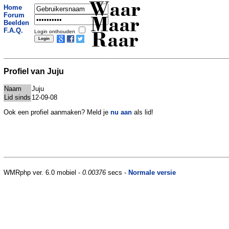
Waar
Home
Forum
Maar
Beelden
F.A.Q.
Login onthouden
Raar
Profiel van Juju
Naam
Juju
Lid sinds
12-09-08
Ook een profiel aanmaken? Meld je
nu aan
als lid!
WMRphp ver. 6.0 mobiel -
0.00376
secs -
Normale versie