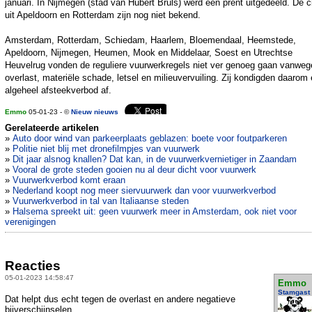
januari. In Nijmegen (stad van Hubert Bruls) werd één prent uitgedeeld. De ci
uit Apeldoorn en Rotterdam zijn nog niet bekend.
Amsterdam, Rotterdam, Schiedam, Haarlem, Bloemendaal, Heemstede,
Apeldoorn, Nijmegen, Heumen, Mook en Middelaar, Soest en Utrechtse
Heuvelrug vonden de reguliere vuurwerkregels niet ver genoeg gaan vanweg
overlast, materiële schade, letsel en milieuvervuiling. Zij kondigden daarom
algeheel afsteekverbod af.
Emmo
05-01-23 - ©
Nieuw nieuws
Gerelateerde artikelen
»
Auto door wind van parkeerplaats geblazen: boete voor foutparkeren
»
Politie niet blij met dronefilmpjes van vuurwerk
»
Dit jaar alsnog knallen? Dat kan, in de vuurwerkvernietiger in Zaandam
»
Vooral de grote steden gooien nu al deur dicht voor vuurwerk
»
Vuurwerkverbod komt eraan
»
Nederland koopt nog meer siervuurwerk dan voor vuurwerkverbod
»
Vuurwerkverbod in tal van Italiaanse steden
»
Halsema spreekt uit: geen vuurwerk meer in Amsterdam, ook niet voor
verenigingen
Reacties
05-01-2023 14:58:47
Emmo
Stamgast
Dat helpt dus echt tegen de overlast en andere negatieve
bijverschijnselen.