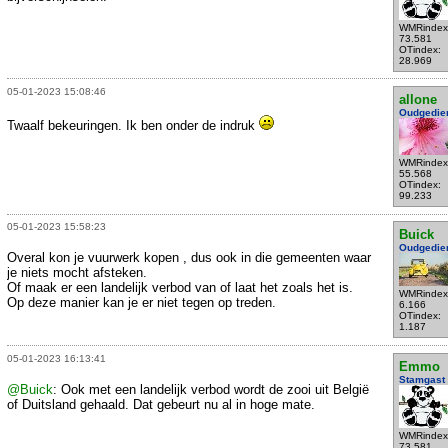
WMRindex
73.581
OTindex:
28.969
05-01-2023 15:08:46
allone
Oudgedie
Twaalf bekeuringen. Ik ben onder de indruk
WMRindex
55.568
OTindex:
99.233
05-01-2023 15:58:23
Buick
Oudgedie
Overal kon je vuurwerk kopen , dus ook in die gemeenten waar
je niets mocht afsteken.
Of maak er een landelijk verbod van of laat het zoals het is.
WMRindex
Op deze manier kan je er niet tegen op treden.
6.166
OTindex:
1.187
05-01-2023 16:13:41
Emmo
Stamgast
@Buick
: Ook met een landelijk verbod wordt de zooi uit België
of Duitsland gehaald. Dat gebeurt nu al in hoge mate.
WMRindex
73.581