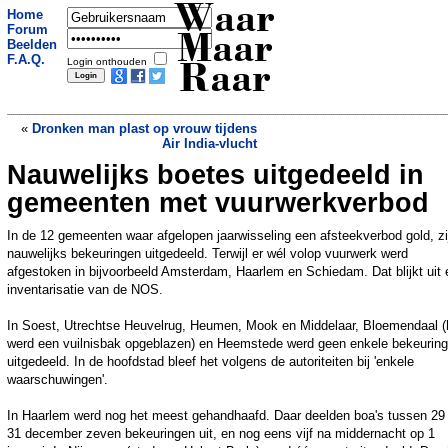
Waar
Home
Forum
Maar
Beelden
F.A.Q.
Login onthouden
Raar
«
Dronken man plast op vrouw tijdens
Air India-vlucht
Nauwelijks boetes uitgedeeld in
Bonduelle wenst Russische soldaten
het allerbeste en een snelle overwinning
gemeenten met vuurwerkverbod
met voedselpakket
»
In de 12 gemeenten waar afgelopen jaarwisseling een afsteekverbod gold, zi
nauwelijks bekeuringen uitgedeeld. Terwijl er wél volop vuurwerk werd
afgestoken in bijvoorbeeld Amsterdam, Haarlem en Schiedam. Dat blijkt uit
inventarisatie van de NOS.
In Soest, Utrechtse Heuvelrug, Heumen, Mook en Middelaar, Bloemendaal (
werd een vuilnisbak opgeblazen) en Heemstede werd geen enkele bekeuring
uitgedeeld. In de hoofdstad bleef het volgens de autoriteiten bij 'enkele
waarschuwingen'.
In Haarlem werd nog het meest gehandhaafd. Daar deelden boa's tussen 29
31 december zeven bekeuringen uit, en nog eens vijf na middernacht op 1