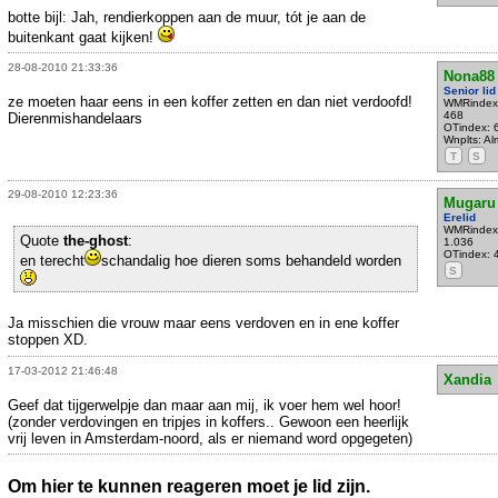
botte bijl: Jah, rendierkoppen aan de muur, tót je aan de
buitenkant gaat kijken!
28-08-2010 21:33:36
Nona88
Senior lid
ze moeten haar eens in een koffer zetten en dan niet verdoofd!
WMRindex
468
Dierenmishandelaars
OTindex: 
Wnplts: Al
T
S
29-08-2010 12:23:36
Mugaru
Erelid
WMRindex
Quote
the-ghost
:
1.036
OTindex: 
en terecht
schandalig hoe dieren soms behandeld worden
S
Ja misschien die vrouw maar eens verdoven en in ene koffer
stoppen XD.
17-03-2012 21:46:48
Xandia
Geef dat tijgerwelpje dan maar aan mij, ik voer hem wel hoor!
(zonder verdovingen en tripjes in koffers.. Gewoon een heerlijk
vrij leven in Amsterdam-noord, als er niemand word opgegeten)
Om hier te kunnen reageren moet je lid zijn.