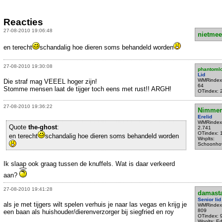
Reacties
27-08-2010 19:06:48
nietmee
en terecht
schandalig hoe dieren soms behandeld worden
27-08-2010 19:30:08
phantoml
Lid
WMRindex
Die straf mag VEEEL hoger zijn!
64
Stomme mensen laat de tijger toch eens met rust!! ARGH!
OTindex: 
27-08-2010 19:36:22
Nimmer
Erelid
WMRindex
Quote
the-ghost
:
2.741
OTindex: 
en terecht
schandalig hoe dieren soms behandeld worden
Wnplts:
Schoonho
Ik slaap ook graag tussen de knuffels. Wat is daar verkeerd
aan?
27-08-2010 19:41:28
damast
Senior lid
als je met tijgers wilt spelen verhuis je naar las vegas en krijg je
WMRindex
809
een baan als huishouder/dierenverzorger bij siegfried en roy
OTindex: 
Wnplts: E