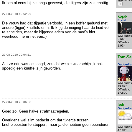
Ik ben al eens bij ze langs geweest, die tijgers zijn zo schattig
T
27-08-2010 19:52:29
kojak
Erelid
Die vrouw had dat tijgertje verdoofd, in een koffer geduwd met
andere (tijger) knuffels er in. Ik krijg de neiging haar de huid vol
te schelden, maar de hijgende adem van de mod's hier
weerhoud me er net van.;)
WMRindex
2.665
OTindex:
1.934
27-08-2010 20:04:11
Tom-Se
Als ze erin was geslaagd, zou dat welpje waarschijnlijk ook
Oudgedie
spoedig een knuffel zijn geworden.
WMRindex
19.823
OTindex:
17.809
27-08-2010 20:06:00
ledi
Oudgedie
Goed zo. Geen halve strafmaatregelen.
Overigens wel slim bedacht om dat tijgertje tussen
knuffelbeesten te stoppen, maar ja die hebben geen beenderen.
WMRindex
47.811