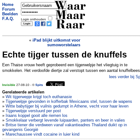
Waar
Home
Forum
Maar
Beelden
F.A.Q.
Login onthouden
Raar
«
iPad blijkt uitkomst voor
sumoworstelaars
Echte tijger tussen de knuffels
Paardenrace in VS: Wife vs Wife
»
Een Thaise vrouw heeft geprobeerd een tijgerwelpje het vliegtuig in te
smokkelen. Het verdoofde diertje zal verstopt tussen een aantal knuffelbees
lees verder bij Sp
Invisible
27-08-10 - ©
Spits
Gerelateerde artikelen
»
Wit tijgerwepje krijgt toch euthanasie
»
Tijgerwelpje gevonden in kofferbak Mexicaans stel, tussen de wapens
»
Witte babytijger bij vuilnis gedumpt in Athene, vecht voor haar leven
»
Tijgerwelpje verstuurd per post
»
Iraans koppel gooit alle riemen los
»
Smokkelaar verbergt levende luipaarden, panters en beer in valies
»
Britse tiener die verdween vanaf vakantieadres Thailand duikt op in
gevangenis Georgië
»
Marechaussee vindt cocaine in luier kind