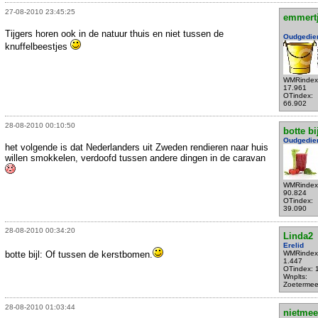
27-08-2010 23:45:25
emmert
Tijgers horen ook in de natuur thuis en niet tussen de
Oudgedie
knuffelbeestjes
WMRindex
17.961
OTindex:
66.902
28-08-2010 00:10:50
botte bi
Oudgedie
het volgende is dat Nederlanders uit Zweden rendieren naar huis
willen smokkelen, verdoofd tussen andere dingen in de caravan
WMRindex
90.824
OTindex:
39.090
28-08-2010 00:34:20
Linda2
Erelid
botte bijl: Of tussen de kerstbomen.
WMRindex
1.447
OTindex: 
Wnplts:
Zoetermee
28-08-2010 01:03:44
nietmee