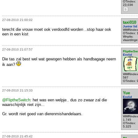
OTindex:
23.036
S
27-08-2010 21:00:02
taxi010
Junior lid
terecht die vrouw moet ook verdoodfd worden ..stop haar ook
WMRindex
OTindex: 
een in een kist
Wnplts:
vlaardinge
27-08-2010 21:07:57
FliptheSw
Erelid
Die tas zal best wel wat gewogen hebben als handbagage neem
ik aan?
WMRindex
587
OTindex: 
27-08-2010 21:15:33
Yue
Erelid
@FliptheSwitch
: het was een welpje.. dus zo zwaar zal die
waarschijnlijk niet zijn...
Gr. wordt niet goed van dierenmishandelaars.
WMRindex
1.745
OTindex:
5.325
27-08-2010 21:45:42