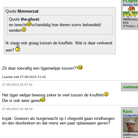
PLopxx
Senior lid
Quote
Nimmerzat
:
Quote
the-ghost
:
WMRindex
843
en terecht
schandalig hoe dieren soms behandeld
OTindex: 
worden
Ik slaap ook graag tussen de knuffels. Wat is daar verkeerd
aan?
Zit daar toevallig een tijgerwelpje tussen??
Laatste edit 27-08-2010 21:42
27-08-2010 22:37:41
nietmee
Het tijger welpje bewoog zeker te veel tussen de knuffels
Die is ook weer gered
27-08-2010 22:39:14
Kpuc
Oudgedie
kojak: Gewoon als burgerwacht op t vliegveld gaan rondhangen
en dan doorbreken en dat mens een paar oplawaaien geven?
WMRindex