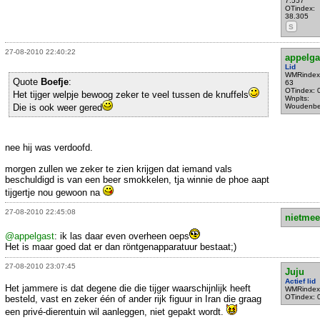
7.557
OTindex:
38.305
S
27-08-2010 22:40:22
appelga
Lid
WMRindex
Quote
Boefje
:
63
OTindex: 
Het tijger welpje bewoog zeker te veel tussen de knuffels
Wnplts:
Die is ook weer gered
Woudenbe
nee hij was verdoofd.
morgen zullen we zeker te zien krijgen dat iemand vals
beschuldigd is van een beer smokkelen, tja winnie de phoe aapt
tijgertje nou gewoon na
27-08-2010 22:45:08
nietmee
@appelgast
: ik las daar even overheen oeps
Het is maar goed dat er dan röntgenapparatuur bestaat;)
27-08-2010 23:07:45
Juju
Actief lid
Het jammere is dat degene die die tijger waarschijnlijk heeft
WMRindex
OTindex: 
besteld, vast en zeker één of ander rijk figuur in Iran die graag
een privé-dierentuin wil aanleggen, niet gepakt wordt.