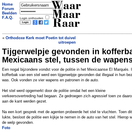
Waar
Home
Forum
Maar
Beelden
F.A.Q.
Login onthouden
Raar
«
Orthodoxe Kerk moet Poetin tot duivel
uitroepen
Tijgerwelpje gevonden in kofferb
Deelnemer theorie-examen opgepakt:
had cameravest om
»
Mexicaans stel, tussen de wapen
Een nogal bijzondere vondst voor de politie in het Mexicaanse El Marqués. 
kofferbak van een stel werd een tijgerwelpje gevonden dat illegaal in hun bez
was. Ook vonden ze vier wapens en patronen in de auto.
Het stel werd opgemerkt door de politie omdat het een kleine
verkeersovertreding had begaan. Ze gedroegen zich agressief toen ze daaro
aan de kant werden gezet.
Na een kort gesprek met de agenten probeerde het stel te vluchten. Toen dit
lukte, besloot de politie een kijkje te nemen in de auto van het stel. Hierop 
de welp gevonden.
Foto