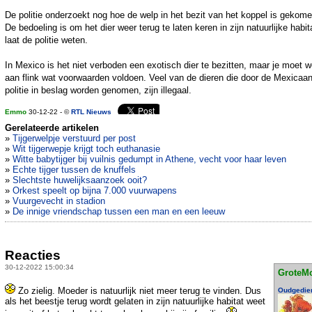
De politie onderzoekt nog hoe de welp in het bezit van het koppel is gekome
De bedoeling is om het dier weer terug te laten keren in zijn natuurlijke habit
laat de politie weten.
In Mexico is het niet verboden een exotisch dier te bezitten, maar je moet w
aan flink wat voorwaarden voldoen. Veel van de dieren die door de Mexicaa
politie in beslag worden genomen, zijn illegaal.
Emmo
30-12-22 - ©
RTL Nieuws
Gerelateerde artikelen
»
Tijgerwelpje verstuurd per post
»
Wit tijgerwepje krijgt toch euthanasie
»
Witte babytijger bij vuilnis gedumpt in Athene, vecht voor haar leven
»
Echte tijger tussen de knuffels
»
Slechtste huwelijksaanzoek ooit?
»
Orkest speelt op bijna 7.000 vuurwapens
»
Vuurgevecht in stadion
»
De innige vriendschap tussen een man en een leeuw
Reacties
30-12-2022 15:00:34
GroteM
Zo zielig. Moeder is natuurlijk niet meer terug te vinden. Dus
Oudgedie
als het beestje terug wordt gelaten in zijn natuurlijke habitat weet