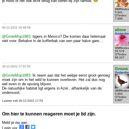
je nooit of het ook echt terug kan keren bij zijn familie.
WMRindex
5.941
OTindex:
7.899
30-12-2022 16:49:59
allone
Oudgedie
@GroteMop1983
: tijgers in Mexico? Die komen daar helemaal
niet voor. Behalve in de kofferbak van een paar halve gare....
WMRindex
55.579
OTindex:
99.247
30-12-2022 17:52:50
Grouse
Oudgedie
@GroteMop1983
: Ik neem aan dat het welpje eerst groot genoeg
moet zijn om in het wild te kunnen overleven. Het zal dus nog
wel even in de opvang blijven.
De natuurlijke habitat ligt ergens in Azië , afhankelijk van de
WMRindex
ondersoort.
5.804
OTindex:
4.897
Laatste edit 30-12-2022 17:53
Om hier te kunnen reageren moet je lid zijn.
Meld je
nu
aan.
Login via: