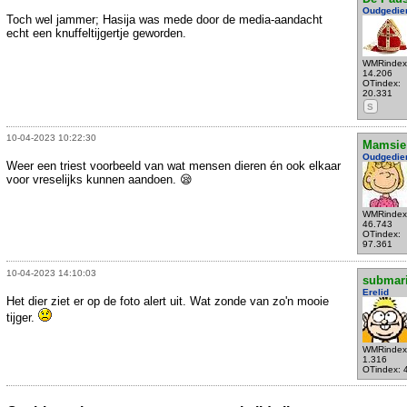
Oudgedie
Toch wel jammer; Hasija was mede door de media-aandacht
echt een knuffeltijgertje geworden.
WMRindex
14.206
OTindex:
20.331
S
10-04-2023 10:22:30
Mamsie
Oudgedie
Weer een triest voorbeeld van wat mensen dieren én ook elkaar
voor vreselijks kunnen aandoen. 😪
WMRindex
46.743
OTindex:
97.361
10-04-2023 14:10:03
submar
Erelid
Het dier ziet er op de foto alert uit. Wat zonde van zo'n mooie
tijger.
WMRindex
1.316
OTindex: 