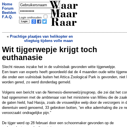
Waar
Home
Forum
Maar
Beelden
F.A.Q.
Login onthouden
Raar
«
Prachtige plaatjes van helikopter en
vliegtuig tijdens volle maan
Wit tijgerwepje krijgt toch
KLM voor rechter gesleept in ruzie over
terugbetalen 652 euro
»
euthanasie
Slecht nieuws inzake het in de vuilnisbak gevonden witte tijgerwelpje.
Een team van experts heeft geoordeeld dat de 4 maanden oude witte tijgerw
die onder een vuilnisbak buiten het Attica Zoological Park is gevonden, niet
worden gered, zo werd donderdag gemeld.
Volgens een bericht van de Nemesis-dierenwelzijnsgroep, die zei dat het co
had opgenomen met de ambtenaar van het ministerie van Milieu die de zaak
de gaten hield, had Hasija, zoals de vrouwelijke welp door de verzorgers in 
dierentuin werd genoemd, 33 gebroken botten, “en elke ademhaling die ze 
veroorzaakt ondragelijke pijn.”
De tijger werd op 28 februari door een schoonmaker gevonden op de