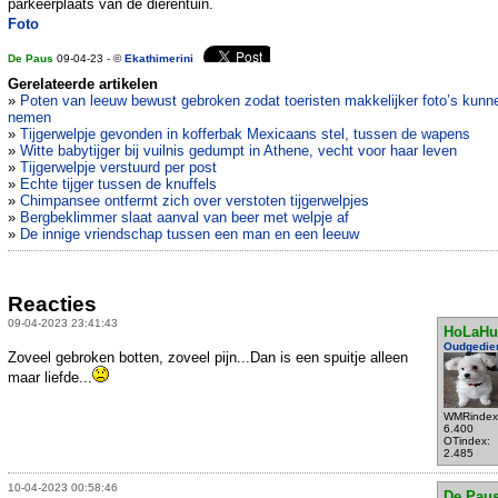
parkeerplaats van de dierentuin.
Foto
De Paus
09-04-23 - ©
Ekathimerini
Gerelateerde artikelen
»
Poten van leeuw bewust gebroken zodat toeristen makkelijker foto’s kunn
nemen
»
Tijgerwelpje gevonden in kofferbak Mexicaans stel, tussen de wapens
»
Witte babytijger bij vuilnis gedumpt in Athene, vecht voor haar leven
»
Tijgerwelpje verstuurd per post
»
Echte tijger tussen de knuffels
»
Chimpansee ontfermt zich over verstoten tijgerwelpjes
»
Bergbeklimmer slaat aanval van beer met welpje af
»
De innige vriendschap tussen een man en een leeuw
Reacties
09-04-2023 23:41:43
HoLaHu
Oudgedie
Zoveel gebroken botten, zoveel pijn...Dan is een spuitje alleen
maar liefde...
WMRindex
6.400
OTindex:
2.485
10-04-2023 00:58:46
De Pau