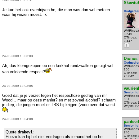
24-03-2009 13:02:57
Skewtu
Je kan het ook overdrijven he, die man was dan wel meteen
Oudgedie
waar hij wezen moest. :x
WMRindex
3.645
OTindex:
3.447
S
24-03-2009 13:03:03
Dionos
Oudgedie
Ah, dus klemgezopen op een kerkhof rondzwalken getuigt wel
WMRindex
156
van voldoende respect?
OTindex:
23.842
24-03-2009 13:03:05
vaurien
Senior lid
Goed dat je je verzet tegen het respectloze gedrag van mr.
WMRindex
361
Wood... maar op deze manier? en met zoveel alcohol? schaam
OTindex: 
je diep, die jongen moet er TBS bij krijgen (voorzover dat werkt
Wnplts: B
)
24-03-2009 13:04:08
pantser
Senior lid
WMRindex
Quote
drakev1
:
746
OTindex: 
Hoezo kan hij het niet verdragen als iemand het op het