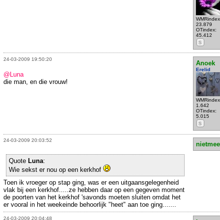
WMRindex
23.879
OTindex:
45.412
S
24-03-2009 19:50:20
Anoek
Erelid
@Luna
die man, en die vrouw!
WMRindex
1.642
OTindex:
5.015
S
24-03-2009 20:03:52
nietmee
Quote
Luna
:
Wie sekst er nou op een kerkhof
Toen ik vroeger op stap ging, was er een uitgaansgelegenheid
vlak bij een kerkhof.....ze hebben daar op een gegeven moment
de poorten van het kerkhof 'savonds moeten sluiten omdat het
er vooral in het weekeinde behoorlijk "heet" aan toe ging.......
24-03-2009 20:04:48