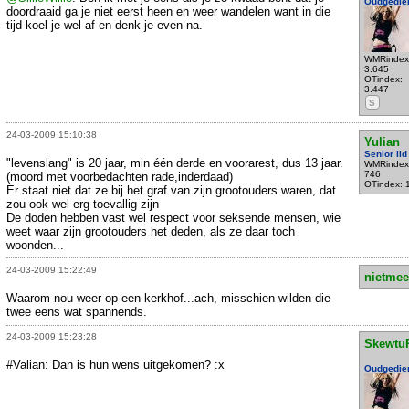
Oudgedie
doordraaid ga je niet eerst heen en weer wandelen want in die
tijd koel je wel af en denk je even na.
WMRindex
3.645
OTindex:
3.447
S
24-03-2009 15:10:38
Yulian
Senior lid
"levenslang" is 20 jaar, min één derde en voorarest, dus 13 jaar.
WMRindex
746
(moord met voorbedachten rade,inderdaad)
OTindex: 
Er staat niet dat ze bij het graf van zijn grootouders waren, dat
zou ook wel erg toevallig zijn
De doden hebben vast wel respect voor seksende mensen, wie
weet waar zijn grootouders het deden, als ze daar toch
woonden...
24-03-2009 15:22:49
nietmee
Waarom nou weer op een kerkhof...ach, misschien wilden die
twee eens wat spannends.
24-03-2009 15:23:28
Skewtu
#Valian: Dan is hun wens uitgekomen? :x
Oudgedie