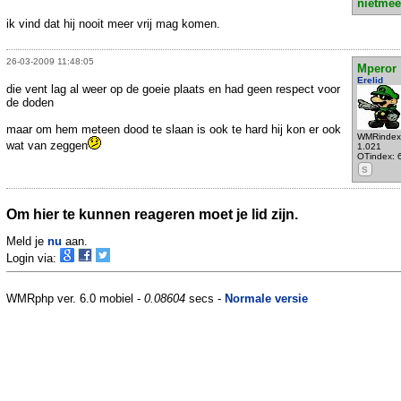
nietmee
ik vind dat hij nooit meer vrij mag komen.
26-03-2009 11:48:05
Mperor
Erelid
die vent lag al weer op de goeie plaats en had geen respect voor
de doden
maar om hem meteen dood te slaan is ook te hard hij kon er ook
WMRindex
wat van zeggen
1.021
OTindex: 
S
Om hier te kunnen reageren moet je lid zijn.
Meld je
nu
aan.
Login via:
WMRphp ver. 6.0 mobiel -
0.08604
secs -
Normale versie