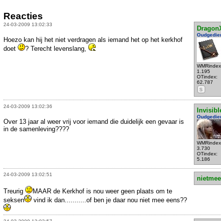
Reacties
24-03-2009 13:02:33
Dragon
Oudgedie
Hoezo kan hij het niet verdragen als iemand het op het kerkhof
doet
? Terecht levenslang,
WMRindex
1.195
OTindex:
62.787
S
24-03-2009 13:02:36
Invisibl
Oudgedie
Over 13 jaar al weer vrij voor iemand die duidelijk een gevaar is
in de samenleving????
WMRindex
3.730
OTindex:
5.186
24-03-2009 13:02:51
nietmee
Treurig
MAAR de Kerkhof is nou weer geen plaats om te
seksen
vind ik dan...........of ben je daar nou niet mee eens??