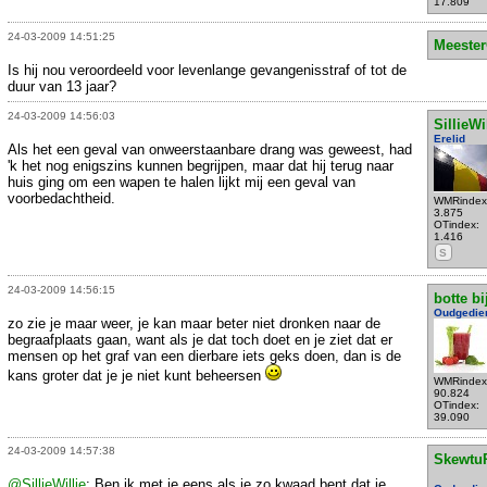
17.809
24-03-2009 14:51:25
Meeste
Is hij nou veroordeeld voor levenlange gevangenisstraf of tot de
duur van 13 jaar?
24-03-2009 14:56:03
SillieWi
Erelid
Als het een geval van onweerstaanbare drang was geweest, had
'k het nog enigszins kunnen begrijpen, maar dat hij terug naar
huis ging om een wapen te halen lijkt mij een geval van
voorbedachtheid.
WMRindex
3.875
OTindex:
1.416
S
24-03-2009 14:56:15
botte bi
Oudgedie
zo zie je maar weer, je kan maar beter niet dronken naar de
begraafplaats gaan, want als je dat toch doet en je ziet dat er
mensen op het graf van een dierbare iets geks doen, dan is de
kans groter dat je je niet kunt beheersen
WMRindex
90.824
OTindex:
39.090
24-03-2009 14:57:38
Skewtu
@SillieWillie
: Ben ik met je eens als je zo kwaad bent dat je