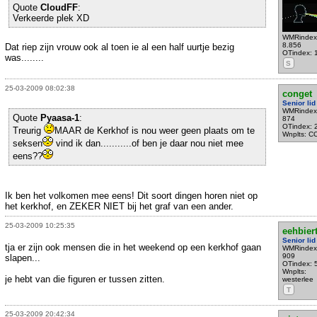
Quote
CloudFF
:
Verkeerde plek XD
WMRindex
8.856
Dat riep zijn vrouw ook al toen ie al een half uurtje bezig
OTindex: 
was........
S
25-03-2009 08:02:38
conget
Senior lid
WMRindex
Quote
Pyaasa-1
:
874
OTindex: 
Treurig
MAAR de Kerkhof is nou weer geen plaats om te
Wnplts: C
seksen
vind ik dan...........of ben je daar nou niet mee
eens??
Ik ben het volkomen mee eens! Dit soort dingen horen niet op
het kerkhof, en ZEKER NIET bij het graf van een ander.
25-03-2009 10:25:35
eehbiert
Senior lid
tja er zijn ook mensen die in het weekend op een kerkhof gaan
WMRindex
909
slapen...
OTindex: 
Wnplts:
je hebt van die figuren er tussen zitten.
westerlee
T
25-03-2009 20:42:34