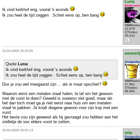
Luna
Moderator
Ik vind kerkhof eng, vooral 's avonds
Ik zou heel de tijd zeggen : Schiet eens op, ben bang
WMRindex
23.879
OTindex:
45.412
S
24-03-2009 20:33:05
emmert
Oudgedie
Quote
Luna
:
Ik vind kerkhof eng, vooral 's avonds
Ik zou heel de tijd zeggen : Schiet eens op, ben bang
WMRindex
Dus je zou wel meegaand zijn ... als ie maar opschiet?
17.961
OTindex:
66.902
Waarom eerst een metalen staaf halen; te laf om het gewoon
met de vuist te doen? Geweld is sowieso niet goed, maar als
het dan toch moet ga je niet eerst naar huis om een metalen
staaf te pakken. Je knalt diegene gewoon voor zijn kop met een
vuist.
Het beste zou zijn geweest als hij gevraagd zou hebben aan het
stelletje de sex elders voort te zetten.
25-03-2009 03:05:13
mla
Oudgedie