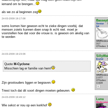
iemand om te brengen...
als we zo al beginnen zeg
24-03-2009 19:17:08
Basseyt
Senior
soms komen hier gewoon echt te zieke dingen voorbij. dat
lid
mensen zoiets kunnen doen snap ik echt niet. moet je
voorstellen hoe dat voor die vrouw is. is gewoon om akelig van
te worden
WMRindex
317
OTindex: 
24-03-2009 19:23:06
SillyWa
Erelid
Quote
M-Cyclone
:
Misschien lag er familie van hem!
WMRindex
2.077
OTindex:
Zijn grootouders liggen er begraven.
3.929
S
Triest toch dat dit soort dingen moeten gebeuren.
24-03-2009 19:49:12
Luna
Moderator
Wie sekst er nou op een kerkhof