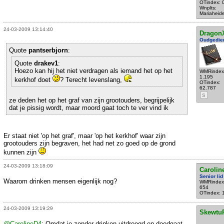
OTindex: 
Wnplts:
Mariaheid
24-03-2009 13:14:40
Dragon
Oudgedie
Quote
pantserbjorn
:
Quote
drakev1
:
Hoezo kan hij het niet verdragen als iemand het op het
WMRindex
1.195
kerkhof doet
? Terecht levenslang,
OTindex:
62.787
S
ze deden het op het graf van zijn grootouders, begrijpelijk
dat je pissig wordt, maar moord gaat toch te ver vind ik
Er staat niet 'op het graf', maar 'op het kerkhof' waar zijn
grootouders zijn begraven, het had net zo goed op de grond
kunnen zijn
24-03-2009 13:18:09
Carolin
Senior lid
Waarom drinken mensen eigenlijk nog?
WMRindex
654
OTindex: 
24-03-2009 13:19:29
Skewtu
@CarolineD4
: Omdat je zonder drinken uitdroogd en doodgaat.