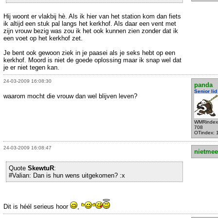
Hij woont er vlakbij hè. Als ik hier van het station kom dan fiets
ik altijd een stuk pal langs het kerkhof. Als daar een vent met
zijn vrouw bezig was zou ik het ook kunnen zien zonder dat ik
een voet op het kerkhof zet.
Je bent ook gewoon ziek in je paasei als je seks hebt op een
kerkhof. Moord is niet de goede oplossing maar ik snap wel dat
je er niet tegen kan.
24-03-2009 16:08:30
panda
Senior lid
waarom mocht die vrouw dan wel blijven leven?
WMRindex
708
OTindex: 
24-03-2009 16:08:47
nietmee
Quote
SkewtuR
:
#Valian: Dan is hun wens uitgekomen? :x
Dit is héél serieus hoor
,