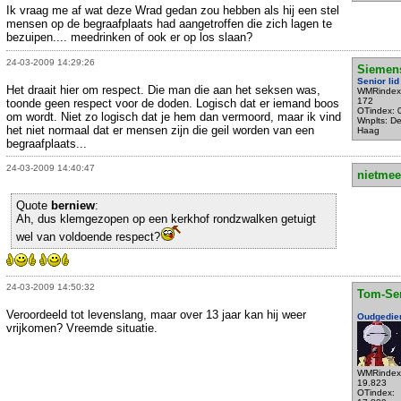
Ik vraag me af wat deze Wrad gedan zou hebben als hij een stel
mensen op de begraafplaats had aangetroffen die zich lagen te
bezuipen.... meedrinken of ook er op los slaan?
24-03-2009 14:29:26
Siemen
Senior lid
Het draait hier om respect. Die man die aan het seksen was,
WMRindex
172
toonde geen respect voor de doden. Logisch dat er iemand boos
OTindex: 
om wordt. Niet zo logisch dat je hem dan vermoord, maar ik vind
Wnplts: D
het niet normaal dat er mensen zijn die geil worden van een
Haag
begraafplaats...
24-03-2009 14:40:47
nietmee
Quote
berniew
:
Ah, dus klemgezopen op een kerkhof rondzwalken getuigt
wel van voldoende respect?
24-03-2009 14:50:32
Tom-Se
Veroordeeld tot levenslang, maar over 13 jaar kan hij weer
Oudgedie
vrijkomen? Vreemde situatie.
WMRindex
19.823
OTindex: