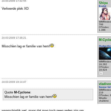
24-03-2009 17:32:55
Shiyu
Erelid
Verkeerde plek XD
WMRindex
766
OTindex:
1.386
24-03-2009 17:38:21
M-Cycl
Misschien lag er familie van hem!
Oudgedie
WMRindex
16.282
OTindex:
18.824
S
24-03-2009 19:14:47
vladivo
Senior lid
WMRindex
Quote
M-Cyclone
:
219
OTindex: 
Misschien lag er familie van hem!
Wnplts:
charleroi
waarschijnlijk wel, maar dat mag toch geen reden zijn om