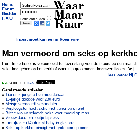
Waar
Home
Forum
Maar
Beelden
F.A.Q.
Login onthouden
Raar
«
Incest moet kunnen in Roemenie
Man vermoord om seks op kerkho
Cipier die vriendjes werd met
gevangenen ontslagen
»
Een Britse tiener is veroordeeld tot levenslang voor de moord op een man d
seks had gehad op het kerkhof waar zijn grootouders begraven liggen. De j
lees verder bij 
ledi
24-03-09 - ©
GvA
Gerelateerde artikelen
»
Tiener is jongste huurmoordenaar
»
15-jarige doodde voor 230 euro
»
Meisje vermoordt verkrachter
»
Verpleegster heeft seks met tiener op strand
»
Britse vrouw beloofde seks voor moord op man
»
Vrouw dood om foutje bij seks
»
Fran�aise (14) dumpt baby in glasbak
»
Seks op kerkhof eindigt met grafsteen op been