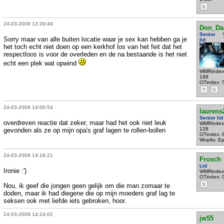
S
24-03-2009 13:39:49
Don_Da
Senior
Sorry maar van alle buiten locatie waar je sex kan hebben ga je
lid
het toch echt niet doen op een kerkhof los van het feit dat het
respectloos is voor de overleden en de na bestaande is het niet
echt een plek wat opwind
WMRindex
198
OTindex: 
T
S
24-03-2009 14:00:54
laurens
Senior lid
overdreven reactie dat zeker, maar had het ook niet leuk
WMRindex
128
gevonden als ze op mijn opa's graf lagen te rollen-bollen
OTindex: 
Wnplts: E
24-03-2009 14:18:21
Frosch
Lid
Ironie :')
WMRindex
OTindex: 
S
Nou, ik geef die jongen geen gelijk om die man zomaar te
doden, maar ik had diegene die op mijn moeders graf lag te
seksen ook met liefde iets gebroken, hoor.
24-03-2009 14:24:02
jw55