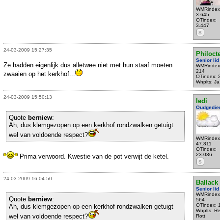
WMRindex
3.645
OTindex:
3.447
S
24-03-2009 15:27:35
Philoct
Senior lid
Ze hadden eigenlijk dus alletwee niet met hun staaf moeten
WMRindex
214
zwaaien op het kerkhof...
OTindex: 
Wnplts: Ja
24-03-2009 15:50:13
ledi
Oudgedie
Quote
berniew
:
Ah, dus klemgezopen op een kerkhof rondzwalken getuigt
wel van voldoende respect?
WMRindex
47.811
OTindex:
23.036
Prima verwoord. Kwestie van de pot verwijt de ketel.
S
24-03-2009 16:04:50
Ballack
Senior lid
WMRindex
Quote
berniew
:
564
OTindex: 
Ah, dus klemgezopen op een kerkhof rondzwalken getuigt
Wnplts: R
wel van voldoende respect?
Rott