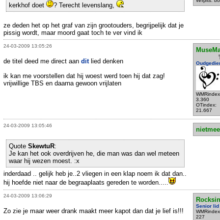
Wnplts: bo
kerkhof doet
? Terecht levenslang,
ze deden het op het graf van zijn grootouders, begrijpelijk dat je
pissig wordt, maar moord gaat toch te ver vind ik
24-03-2009 13:05:26
MuseMa
de titel deed me direct aan
dit
lied denken
Oudgedie
ik kan me voorstellen dat hij woest werd toen hij dat zag!
vrijwillige TBS en daarna gewoon vrijlaten
WMRindex
3.360
OTindex:
21.667
24-03-2009 13:05:46
nietmee
Quote
SkewtuR
:
Je kan het ook overdrijven he, die man was dan wel meteen
waar hij wezen moest. :x
inderdaad .. gelijk heb je..2 vliegen in een klap noem ik dat dan..
hij hoefde niet naar de begraaplaats gereden te worden.....
24-03-2009 13:06:29
Rocksin
Senior lid
Zo zie je maar weer drank maakt meer kapot dan dat je lief is!!!
WMRindex
227