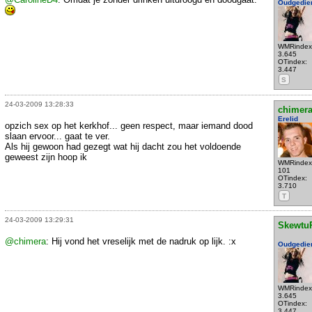
Oudgedie
WMRindex
3.645
OTindex:
3.447
S
24-03-2009 13:28:33
chimer
Erelid
opzich sex op het kerkhof... geen respect, maar iemand dood
slaan ervoor... gaat te ver.
Als hij gewoon had gezegt wat hij dacht zou het voldoende
geweest zijn hoop ik
WMRindex
101
OTindex:
3.710
T
24-03-2009 13:29:31
Skewtu
@chimera
: Hij vond het vreselijk met de nadruk op lijk. :x
Oudgedie
WMRindex
3.645
OTindex:
3.447