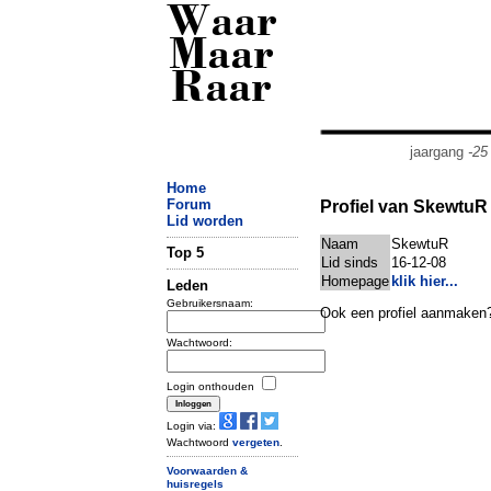
Waar
Maar
Raar
jaargang
-25
Home
Forum
Profiel van SkewtuR
Lid worden
Naam
SkewtuR
Top 5
Lid sinds
16-12-08
Homepage
klik hier...
Leden
Gebruikersnaam:
Ook een profiel aanmaken
Wachtwoord:
Login onthouden
Login via:
Wachtwoord
vergeten
.
Voorwaarden &
huisregels