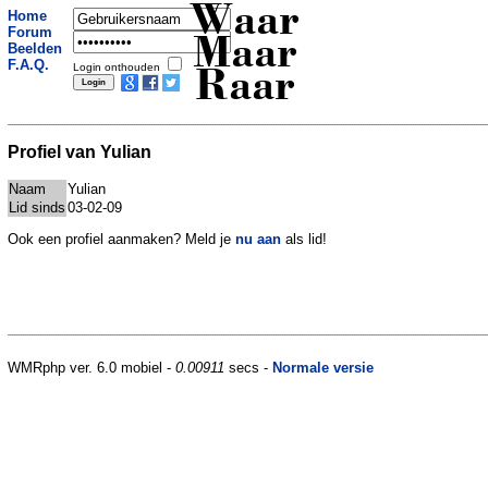
Waar
Home
Forum
Maar
Beelden
F.A.Q.
Login onthouden
Raar
Profiel van Yulian
Naam
Yulian
Lid sinds
03-02-09
Ook een profiel aanmaken? Meld je
nu aan
als lid!
WMRphp ver. 6.0 mobiel -
0.00911
secs -
Normale versie