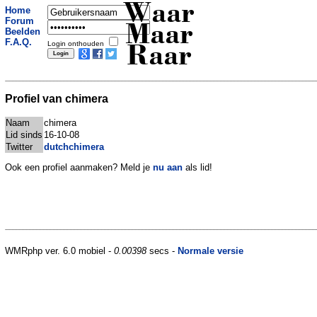
Waar
Home
Forum
Maar
Beelden
F.A.Q.
Login onthouden
Raar
Profiel van chimera
Naam
chimera
Lid sinds
16-10-08
Twitter
dutchchimera
Ook een profiel aanmaken? Meld je
nu aan
als lid!
WMRphp ver. 6.0 mobiel -
0.00398
secs -
Normale versie