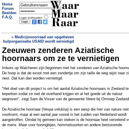
Waar
Home
Forum
Maar
Beelden
F.A.Q.
Login onthouden
Raar
«
Medicijnvoorraad van opgeheven
hulporganisatie USAID wordt vernietigd
Zeeuwen zenderen Aziatische
Wat is het nut van de mug?
»
hoornaars om ze te vernietigen
Imkers op Walcheren zijn begonnen met het zenderen van Aziatische hoorn
De hoop is dat de exoot met een zendertje om zijn taille de weg wijst naar zi
nest. Dat kan dan worden vernietigd.
"Het doel van dit project is om het aantal Aziatische hoornaars in Zeeland te
beperken zodat ze niet de overhand krijgen en al het goede uit de natuur
wegroven", zegt Sam de Visser van de gemeente Veere bij Omroep Zeeland
De Aziatische hoornaar (Vespa velutina) is een wesp die hier van nature niet
voorkomt, maar al een aantal jaar vooral in het zuiden van Nederland wordt
aangetroffen. Omdat hij gemeen kan steken is de hoornaar heel vervelend v
de mens. Maar voor honingbijen, hommelsoorten en andere bestuivende