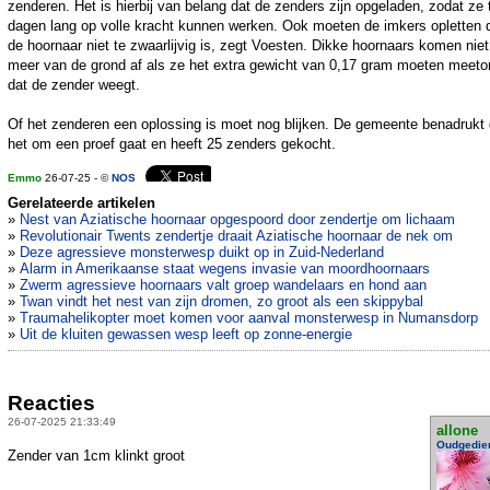
zenderen. Het is hierbij van belang dat de zenders zijn opgeladen, zodat ze
dagen lang op volle kracht kunnen werken. Ook moeten de imkers opletten 
de hoornaar niet te zwaarlijvig is, zegt Voesten. Dikke hoornaars komen niet
meer van de grond af als ze het extra gewicht van 0,17 gram moeten meeto
dat de zender weegt.
Of het zenderen een oplossing is moet nog blijken. De gemeente benadrukt 
het om een proef gaat en heeft 25 zenders gekocht.
Emmo
26-07-25 - ©
NOS
Gerelateerde artikelen
»
Nest van Aziatische hoornaar opgespoord door zendertje om lichaam
»
Revolutionair Twents zendertje draait Aziatische hoornaar de nek om
»
Deze agressieve monsterwesp duikt op in Zuid-Nederland
»
Alarm in Amerikaanse staat wegens invasie van moordhoornaars
»
Zwerm agressieve hoornaars valt groep wandelaars en hond aan
»
Twan vindt het nest van zijn dromen, zo groot als een skippybal
»
Traumahelikopter moet komen voor aanval monsterwesp in Numansdorp
»
Uit de kluiten gewassen wesp leeft op zonne-energie
Reacties
26-07-2025 21:33:49
allone
Oudgedie
Zender van 1cm klinkt groot