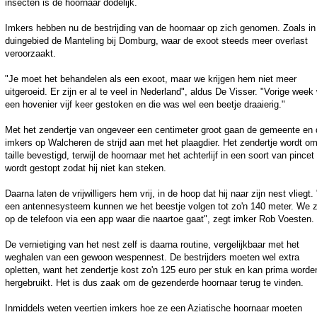
insecten is de hoornaar dodelijk.
Imkers hebben nu de bestrijding van de hoornaar op zich genomen. Zoals in
duingebied de Manteling bij Domburg, waar de exoot steeds meer overlast
veroorzaakt.
"Je moet het behandelen als een exoot, maar we krijgen hem niet meer
uitgeroeid. Er zijn er al te veel in Nederland", aldus De Visser. "Vorige week
een hovenier vijf keer gestoken en die was wel een beetje draaierig."
Met het zendertje van ongeveer een centimeter groot gaan de gemeente en 
imkers op Walcheren de strijd aan met het plaagdier. Het zendertje wordt o
taille bevestigd, terwijl de hoornaar met het achterlijf in een soort van pincet
wordt gestopt zodat hij niet kan steken.
Daarna laten de vrijwilligers hem vrij, in de hoop dat hij naar zijn nest vliegt.
een antennesysteem kunnen we het beestje volgen tot zo'n 140 meter. We z
op de telefoon via een app waar die naartoe gaat", zegt imker Rob Voesten.
De vernietiging van het nest zelf is daarna routine, vergelijkbaar met het
weghalen van een gewoon wespennest. De bestrijders moeten wel extra
opletten, want het zendertje kost zo'n 125 euro per stuk en kan prima worde
hergebruikt. Het is dus zaak om de gezenderde hoornaar terug te vinden.
Inmiddels weten veertien imkers hoe ze een Aziatische hoornaar moeten