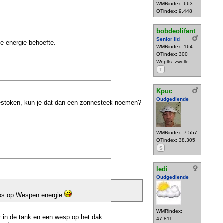
WMRindex: 663
OTindex: 9.448
bobdeolifant
Senior lid
de energie behoefte.
WMRindex: 164
OTindex: 300
Wnplts: zwolle
T
Kpuc
Oudgediende
 gestoken, kun je dat dan een zonnesteek noemen?
WMRindex: 7.557
OTindex: 38.305
S
ledi
Oudgediende
utos op Wespen energie
WMRindex:
r in de tank en een wesp op het dak.
47.811