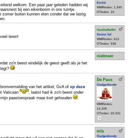
Erelid
tzettend welkom. Een paar jaar geleden hadden wij
WMRindex: 1.345
arsnest bij een eikenboom in ons tuintje.
OTindex: 10
e zomer buiten kunnen eten zonder dat we lastig
en.
VanillaMuffin
Senior lid
eel leren!
WMRindex: 413
OTindex: 536
nietmeer
dat zo'n beest eindelijk de geest geeft als je het
 legt?
De Paus
Oudgediende
e bronvermelding van het artikel, GvA of
op deze
et Vaticaan
, laatst had ik zo'n beest onder
ik mijn paastoespraak maar kort gehouden
.
WMRindex:
14.206
OTindex: 20.331
S
mla
Oudgediende