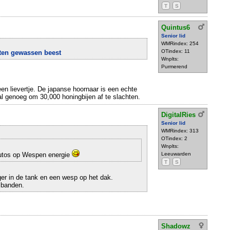
T
S
Quintus6
Senior lid
WMRindex: 254
OTindex: 11
iten gewassen beest
Wnplts:
Purmerend
en lievertje. De japanse hoornaar is een echte
 al genoeg om 30,000 honingbijen af te slachten.
DigitalRies
Senior lid
WMRindex: 313
OTindex: 2
Wnplts:
autos op Wespen energie
Leeuwarden
T
S
ger in de tank en een wesp op het dak.
sbanden.
Shadowz