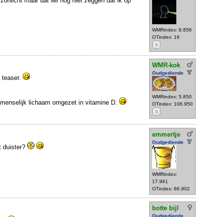
 zonlicht maar dat wil nog niet zeggen dat ik op
WMRindex: 8.856
OTindex: 16
S
WMR-kok
Oudgediende
e teaser.
WMRindex: 5.850
 menselijk lichaam omgezet in vitamine D.
OTindex: 106.950
S
emmertje
Oudgediende
et duister?
WMRindex:
17.961
OTindex: 66.902
botte bijl
Oudgediende