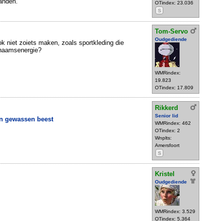
anden.
OTindex: 23.036
S
Tom-Servo
Oudgediende
 niet zoiets maken, zoals sportkleding die
chaamsenergie?
WMRindex:
19.823
OTindex: 17.809
Rikkerd
Senior lid
ten gewassen beest
WMRindex: 462
OTindex: 2
Wnplts:
Amersfoort
S
Kristel
Oudgediende
WMRindex: 3.529
OTindex: 5.364