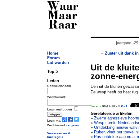
Waar
Maar
Raar
jaargang
-25
Home
«
Zuster uit dank i
Forum
Lid worden
Uit de klui
Top 5
zonne-ener
Leden
Gebruikersnaam:
Een uit de kluiten gewasse
De wesp heeft op haar rug 
Wachtwoord:
heraux
08-12-10 - ©
GvA
Login onthouden
Gerelateerde artikelen
»
Zwerm agressieve hoorna
Login via:
»
Wesp steekt Nederlandse 
Wachtwoord
vergeten
.
»
Ontdekking nieuwe walvi
»
Ruben vindt per toeval n
Voorwaarden &
»
Pas ontdekte aap nu al m
huisregels