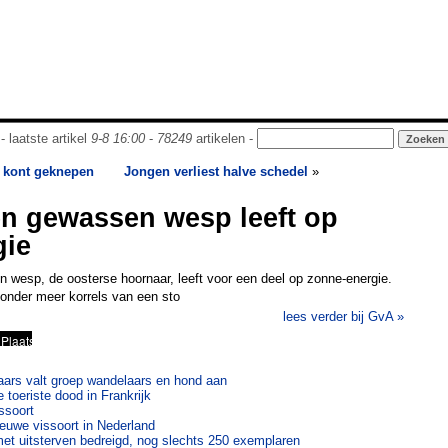
- laatste artikel
9-8 16:00
-
78249
artikelen -
n kont geknepen
Jongen verliest halve schedel
»
ten gewassen wesp leeft op
gie
n wesp, de oosterse hoornaar, leeft voor een deel op zonne-energie.
onder meer korrels van een sto
lees verder bij GvA »
ars valt groep wandelaars en hond aan
toeriste dood in Frankrijk
ssoort
ieuwe vissoort in Nederland
et uitsterven bedreigd, nog slechts 250 exemplaren