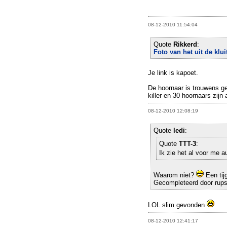
08-12-2010 11:54:04
Quote
Rikkerd
:
Foto van het uit de klu
Je link is kapoet.
De hoornaar is trouwens ge
killer en 30 hoornaars zijn
08-12-2010 12:08:19
Quote
ledi
:
Quote
TTT-3
:
Ik zie het al voor me 
Waarom niet?
Een tij
Gecompleteerd door rup
LOL slim gevonden
08-12-2010 12:41:17