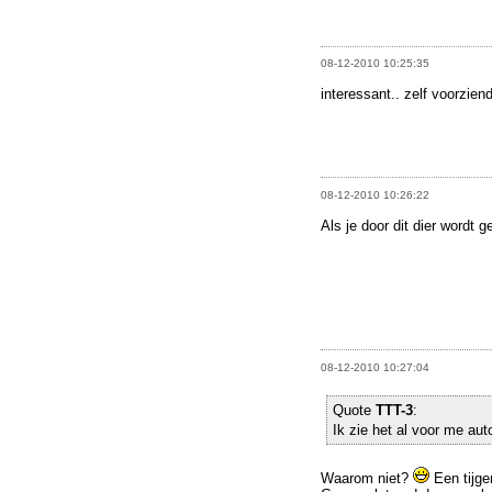
08-12-2010 10:25:35
interessant.. zelf voorzien
08-12-2010 10:26:22
Als je door dit dier wordt
08-12-2010 10:27:04
Quote
TTT-3
:
Ik zie het al voor me a
Waarom niet?
Een tijge