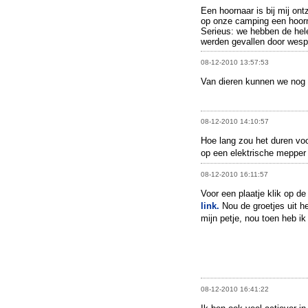
Een hoornaar is bij mij on
op onze camping een hoorna
Serieus: we hebben de hel
werden gevallen door wesp
08-12-2010 13:57:53
Van dieren kunnen we nog v
08-12-2010 14:10:57
Hoe lang zou het duren voor
op een elektrische mepper
08-12-2010 16:11:57
Voor een plaatje klik op d
link.
Nou de groetjes uit h
mijn petje, nou toen heb 
08-12-2010 16:41:22