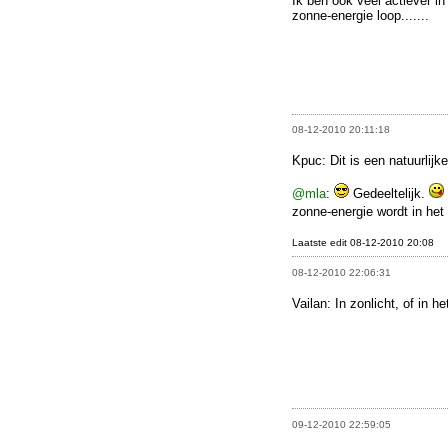
Ik ben ook veel actiever in
zonne-energie loop.......
08-12-2010 20:11:18
Kpuc: Dit is een natuurlijk
@mla
:
Gedeeltelijk.
zonne-energie wordt in het
Laatste edit 08-12-2010 20:08
08-12-2010 22:06:31
Vailan: In zonlicht, of in h
09-12-2010 22:59:05