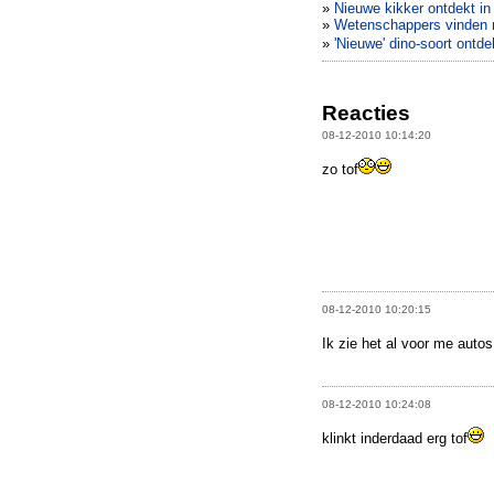
»
Nieuwe kikker ontdekt i
»
Wetenschappers vinden n
»
'Nieuwe' dino-soort ontde
Reacties
08-12-2010 10:14:20
zo tof
08-12-2010 10:20:15
Ik zie het al voor me aut
08-12-2010 10:24:08
klinkt inderdaad erg tof