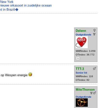
n New York
ieuwe orkasoort in zuidelijke oceaan
kt in Brazili�
Delenn
Oudgediende
WMRindex: 3.059
OTindex: 36.772
S
TTT-3
Senior lid
os op Wespen energie
WMRindex: 116
OTindex: 82
MitoThorson
Oudgediende