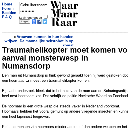
Waar
Home
Forum
Maar
Beelden
F.A.Q.
Login onthouden
Raar
«
Vrouwen kunnen in hun handen
wrijven. De mannelijke seksrobot is op
komst
Traumahelikopter moet komen vo
Vlissingse vrienden maken complete
actiefilm voor verkoop van camper
»
aanval monsterwesp in
Numansdorp
Een man uit Numansdorp is flink gewond geraakt toen hij werd gestoken doo
een hoornaar. Er moest een traumahelikopter komen.
Bij nader onderzoek bleek dat in het huis van de man aan de Schuringsedij
heel nest hoornaars zat. Dat schrijft de politie Hoeksche Waard op Faceboo
De hoornaar is een grote wesp die steeds vaker in Nederland voorkomt.
Hoornaars hebben het vooral gemunt op andere vliegende insecten en kunn
een heel bijennest leegroven.
Richting mensen zijn hoornaars minder agressief dan andere wespen en het 