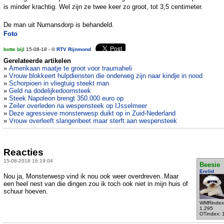
is minder krachtig. Wel zijn ze twee keer zo groot, tot 3,5 centimeter.
De man uit Numansdorp is behandeld.
Foto
botte bijl
15-08-18 - ©
RTV Rijnmond
Gerelateerde artikelen
»
Amerikaan maatje te groot voor traumaheli
»
Vrouw blokkeert hulpdiensten die onderweg zijn naar kindje in nood
»
Schorpioen in vliegtuig steekt man
»
Geld na dodelijkedoornsteek
»
Steek Napoleon brengt 350.000 euro op
»
Zeiler overleden na wespensteek op IJsselmeer
»
Deze agressieve monsterwesp duikt op in Zuid-Nederland
»
Vrouw overleeft slangenbeet maar sterft aan wespensteek
Reacties
15-08-2018 16:19:04
Beesie
Erelid
Nou ja, Monsterwesp vind ik nou ook weer overdreven..Maar
een heel nest van die dingen zou ik toch ook niet in mijn huis of
schuur hoeven.
WMRindex
1.295
OTindex: 