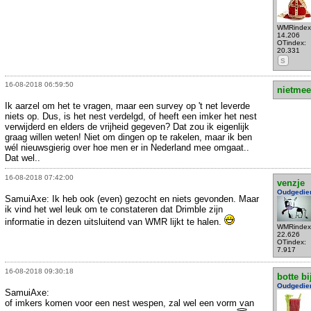
WMRindex
14.206
OTindex:
20.331
S
16-08-2018 06:59:50
nietmee
Ik aarzel om het te vragen, maar een survey op 't net leverde
niets op. Dus, is het nest verdelgd, of heeft een imker het nest
verwijderd en elders de vrijheid gegeven? Dat zou ik eigenlijk
graag willen weten! Niet om dingen op te rakelen, maar ik ben
wél nieuwsgierig over hoe men er in Nederland mee omgaat..
Dat wel..
16-08-2018 07:42:00
venzje
Oudgedie
SamuiAxe: Ik heb ook (even) gezocht en niets gevonden. Maar
ik vind het wel leuk om te constateren dat Drimble zijn
informatie in dezen uitsluitend van WMR lijkt te halen.
WMRindex
22.626
OTindex:
7.917
16-08-2018 09:30:18
botte bi
Oudgedie
SamuiAxe:
of imkers komen voor een nest wespen, zal wel een vorm van