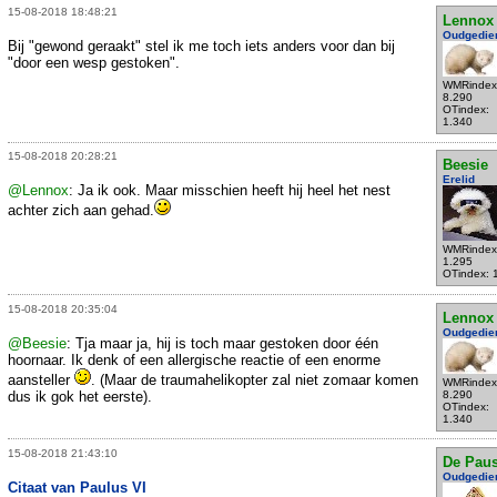
15-08-2018 18:48:21
Lennox
Oudgedie
Bij "gewond geraakt" stel ik me toch iets anders voor dan bij
"door een wesp gestoken".
WMRindex
8.290
OTindex:
1.340
15-08-2018 20:28:21
Beesie
Erelid
@Lennox
: Ja ik ook. Maar misschien heeft hij heel het nest
achter zich aan gehad.
WMRindex
1.295
OTindex: 
15-08-2018 20:35:04
Lennox
Oudgedie
@Beesie
: Tja maar ja, hij is toch maar gestoken door één
hoornaar. Ik denk of een allergische reactie of een enorme
aansteller
. (Maar de traumahelikopter zal niet zomaar komen
WMRindex
dus ik gok het eerste).
8.290
OTindex:
1.340
15-08-2018 21:43:10
De Pau
Oudgedie
Citaat van Paulus VI