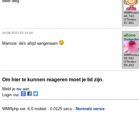
weer weg.
WMRindex
46.743
OTindex:
97.361
04-08-2022 02:14:44
allone
Oudgedie
Mamsie: da's altijd aangenaam
WMRindex
55.592
OTindex:
99.262
Om hier te kunnen reageren moet je lid zijn.
Meld je
nu
aan.
Login via:
WMRphp ver. 6.0 mobiel -
0.0125
secs -
Normale versie