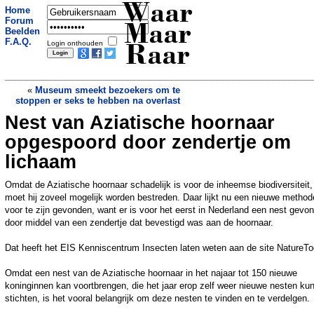
Waar
Home
Forum
Maar
Beelden
F.A.Q.
Login onthouden
Raar
«
Museum smeekt bezoekers om te
stoppen er seks te hebben na overlast
Nest van Aziatische hoornaar
Bikinimodel verzint streng regime: uren
seks om af te vallen
»
opgespoord door zendertje om
lichaam
Omdat de Aziatische hoornaar schadelijk is voor de inheemse biodiversiteit,
moet hij zoveel mogelijk worden bestreden. Daar lijkt nu een nieuwe method
voor te zijn gevonden, want er is voor het eerst in Nederland een nest gevo
door middel van een zendertje dat bevestigd was aan de hoornaar.
Dat heeft het EIS Kenniscentrum Insecten laten weten aan de site NatureTo
Omdat een nest van de Aziatische hoornaar in het najaar tot 150 nieuwe
koninginnen kan voortbrengen, die het jaar erop zelf weer nieuwe nesten ku
stichten, is het vooral belangrijk om deze nesten te vinden en te verdelgen.