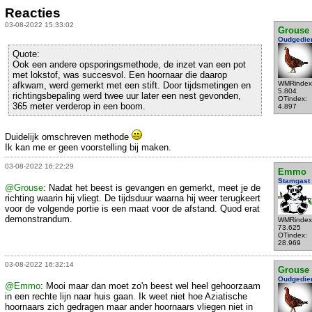
Reacties
03-08-2022 15:33:02
Grouse
Oudgedie
Quote:
Ook een andere opsporingsmethode, de inzet van een pot
met lokstof, was succesvol. Een hoornaar die daarop
WMRindex
afkwam, werd gemerkt met een stift. Door tijdsmetingen en
5.804
richtingsbepaling werd twee uur later een nest gevonden,
OTindex:
365 meter verderop in een boom.
4.897
Duidelijk omschreven methode
Ik kan me er geen voorstelling bij maken.
03-08-2022 16:22:29
Emmo
Stamgast
@Grouse
: Nadat het beest is gevangen en gemerkt, meet je de
richting waarin hij vliegt. De tijdsduur waarna hij weer terugkeert
voor de volgende portie is een maat voor de afstand. Quod erat
demonstrandum.
WMRindex
73.625
OTindex:
28.969
03-08-2022 16:32:14
Grouse
Oudgedie
@Emmo
: Mooi maar dan moet zo'n beest wel heel gehoorzaam
in een rechte lijn naar huis gaan. Ik weet niet hoe Aziatische
hoornaars zich gedragen maar ander hoornaars vliegen niet in