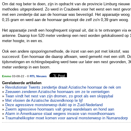
Om dat nog beter te doen, zijn in opdracht van de provincie Limburg nieuwe
methodes uitgeprobeerd. Zo werd in Craubeek voor het eerst een nest gevo
met een zendertje dat aan de hoornaar was bevestigd. Het apparaatje woog 
0,15 gram en werd aan de hoornaar geknoopt die zelf zo'n 0,39 gram woog.
Het apparaatje zendt een hoogfrequent signaal uit, dat is te ontvangen via e
antenne. Daarop kon 520 meter verderop een nest worden gelokaliseerd op 
meter hoogte, in een es.
Ook een andere opsporingsmethode, de inzet van een pot met lokstof, was
succesvol. Een hoornaar die daarop afkwam, werd gemerkt met een stift. D
tijdsmetingen en richtingsbepaling werd twee uur later een nest gevonden, 3
meter verderop in een boom.
Emmo
03-08-22 - ©
RTL Nieuws
Gerelateerde artikelen
»
Revolutionair Twents zendertje draait Aziatische hoornaar de nek om
»
Zeeuwen zenderen Aziatische hoornaars om ze te vernietigen
»
Twan vindt het nest van zijn dromen, zo groot als een skippybal
»
Met vlooien de Aziatische duizendknoop te lijf
»
Deze agressieve monsterwesp duikt op in Zuid-Nederland
»
Zwerm agressieve hoornaars valt groep wandelaars en hond aan
»
Alarm in Amerikaanse staat wegens invasie van moordhoornaars
»
Traumahelikopter moet komen voor aanval monsterwesp in Numansdorp