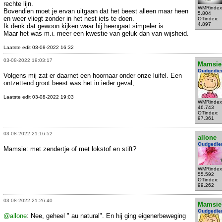
rechte lijn.
WMRindex
Bovendien moet je ervan uitgaan dat het beest alleen maar heen
5.804
en weer vliegt zonder in het nest iets te doen.
OTindex:
4.897
Ik denk dat gewoon kijken waar hij heengaat simpeler is.
Maar het was m.i. meer een kwestie van geluk dan van wijsheid.
Laatste edit 03-08-2022 16:32
03-08-2022 19:03:17
Mamsie
Oudgedie
Volgens mij zat er daarnet een hoornaar onder onze luifel. Een
ontzettend groot beest was het in ieder geval,
Laatste edit 03-08-2022 19:03
WMRindex
46.743
OTindex:
97.361
03-08-2022 21:16:52
allone
Oudgedie
Mamsie: met zendertje of met lokstof en stift?
WMRindex
55.592
OTindex:
99.262
03-08-2022 21:26:40
Mamsie
Oudgedie
@allone
: Nee, geheel " au natural". En hij ging eigenerbeweging