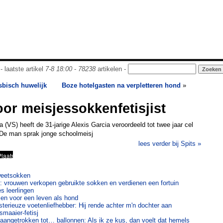
- laatste artikel
7-8 18:00
-
78238
artikelen -
sbisch huwelijk
Boze hotelgasten na verpletteren hond
»
oor meisjessokkenfetisjist
(VS) heeft de 31-jarige Alexis Garcia veroordeeld tot twee jaar cel
 De man sprak jonge schoolmeisj
lees verder bij Spits »
zweetsokken
: vrouwen verkopen gebruikte sokken en verdienen een fortuin
es leerlingen
en voor een leven als hond
erieuze voetenliefhebber: Hij rende achter m'n dochter aan
smaaier-fetisj
aangetrokken tot… ballonnen: Als ik ze kus, dan voelt dat hemels