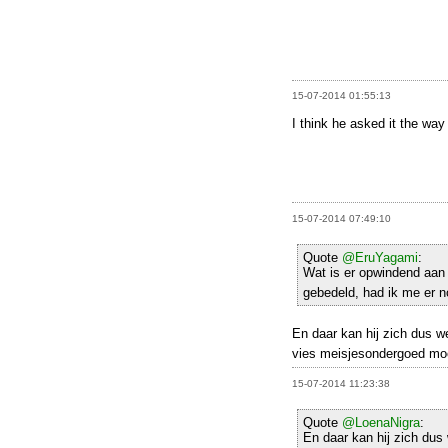
15-07-2014 01:55:13
I think he asked it the way
15-07-2014 07:49:10
Quote
@EruYagami
:
Wat is er opwindend aan
gebedeld, had ik me er n
En daar kan hij zich dus we
vies meisjesondergoed mo
15-07-2014 11:23:38
Quote
@LoenaNigra
:
En daar kan hij zich dus w