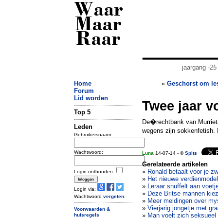
Waar
Maar
Raar
jaargang
-25
Home
«
Geschorst om le
Forum
Lid worden
Twee jaar v
Top 5
De�rechtbank van Murrieta 
Leden
wegens zijn sokkenfetish.
Gebruikersnaam:
Wachtwoord:
Luna
14-07-14 - ©
Spits
Gerelateerde artikelen
»
Ronald betaalt voor je 
Login onthouden
»
Het nieuwe verdienmodel
»
Leraar snuffelt aan voetj
Login via:
»
Deze Britse mannen kiez
Wachtwoord
vergeten
.
»
Meer meldingen over myst
»
Vierjarig jongetje met gra
Voorwaarden &
»
Man voelt zich seksueel 
huisregels