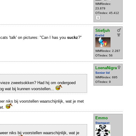
WMRindex:
23.879
OTindex: 45.412
S
Stiefjuh
Erelid
 cats 'talk' on pictures: "Can I has you
suckz
?"
WMRindex: 2.287
OTindex: 56
LoenaNigra
Senior lid
WMRindex: 695
OTindex: 9
 vieze zweetsokken? Had hij om ondergoed
og wat bij kunnen voorstellen...
er niks bij voorstellen waarschijnlijk, wat je met
et.
Emmo
Stamgast
eer niks bij voorstellen waarschijnlijk, wat je