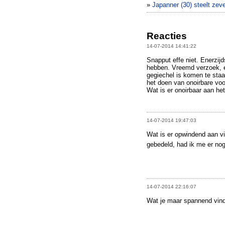
»
Japanner (30) steelt zev
Reacties
14-07-2014 14:41:22
Snapput effe niet. Enerzij
hebben. Vreemd verzoek, 
gegiechel is komen te staan
het doen van onoirbare voo
Wat is er onoirbaar aan h
14-07-2014 19:47:03
Wat is er opwindend aan 
gebedeld, had ik me er nog
14-07-2014 22:16:07
Wat je maar spannend vindt