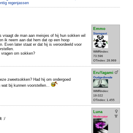
entig regenjassen
Emmo
Stamgast
ds vraagt de man aan meisjes of hij hun sokken wil
en ik neem aan dat hem dat op een hoop
. Even later staat er dat hij is veroordeeld voor
rstellen.
WMRindex:
et vragen om sokken?
73.596
OTindex: 28.969
EruYagami
Oudgediende
vieze zweetsokken? Had hij om ondergoed
 wat bij kunnen voorstellen...
WMRindex:
19.022
OTindex: 1.455
Luna
Moderator
 :/