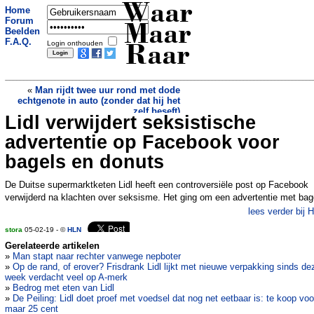
Waar
Home
Forum
Maar
Beelden
F.A.Q.
Login onthouden
Raar
«
Man rijdt twee uur rond met dode
echtgenote in auto (zonder dat hij het
zelf beseft)
Lidl verwijdert seksistische
Het mag niet, maar de super in Aduard
is toch weer open (update)
»
advertentie op Facebook voor
bagels en donuts
De Duitse supermarktketen Lidl heeft een controversiële post op Facebook
verwijderd na klachten over seksisme. Het ging om een advertentie met bag
lees verder bij 
stora
05-02-19 - ©
HLN
Gerelateerde artikelen
»
Man stapt naar rechter vanwege nepboter
»
Op de rand, of erover? Frisdrank Lidl lijkt met nieuwe verpakking sinds de
week verdacht veel op A-merk
»
Bedrog met eten van Lidl
»
De Peiling: Lidl doet proef met voedsel dat nog net eetbaar is: te koop voo
maar 25 cent