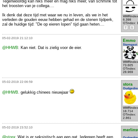
Tegenwoordig kan niks meer en mag niks meer, van schmink tot
het troosten van je collega....
Ik denk dat deze tijd met waar we nu in leven, als we in het
WMRindex
verleden de gouden eeuw hebben gehad en de stenen tijdperk,
6.398
OTindex: 
zal de huidige tijd: "De op eieren lopen" tijd gaan heten....
T
S
05-02-2019 21:12:10
Emmo
Stamgast
@HHWB
: Kan niet. Dat is zielig voor de eier.
WMRindex
73.605
OTindex:
28.969
05-02-2019 22:06:59
stora
Oudgedie
@HHWB
. gelukkig chinees nieuwjaar
WMRindex
18.714
OTindex:
2.861
05-02-2019 23:52:10
merlins
@stora
: Wat is er seksistisch aan een gat. Iedereen heeft een
Oudgedie