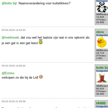
Stamgast
@botte bijl
: Naamsverandering voor kuttelikkers?
WMRindex
73.605
OTindex:
28.969
05-02-2019 14:04:53
stora
Oudgedie
@merlinswit
, dat zou wel het laatste zijn wat in ons opkomt als
je een gat is een gat leest
WMRindex
18.714
OTindex:
2.861
05-02-2019 14:06:44
botte bi
Oudgedie
@Emmo
:
verkopen ze die bij de Lidl
WMRindex
90.824
OTindex:
39.090
05-02-2019 21:09:58
HHWB
Oudgedie