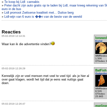
»
Te koop bij Lidl: cannabis
»
Peter dacht zijn auto gratis op te laden bij Lidl, maar kreeg rekening van 5
euro in de bus
»
Lidl promoot Zwitserse kwaliteit met... Duitse berg
»
Lidl-wijn van 6 euro is ��n van de beste van de wereld
Reacties
05-02-2019 12:14:31
lonewol
Erelid
Waar kan ik die advertentie vinden?
WMRindex
1.506
OTindex: 
05-02-2019 12:26:29
BatFish
Oudgedie
Kennelijk zijn er veel mensen met veel te veel tijd. als je hier al
over gaat klagen, wordt het tijd dat je eens wat nuttigs gaat
doen.
WMRindex
8.526
OTindex:
25.965
05-02-2019 12:26:47
merlins