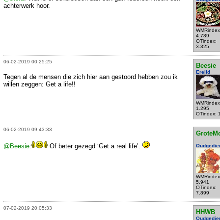
achterwerk hoor.
WMRindex
4.789
OTindex:
3.325
06-02-2019 00:25:25
Beesie
Erelid
Tegen al de mensen die zich hier aan gestoord hebben zou ik
willen zeggen: Get a life!!
WMRindex
1.295
OTindex: 
06-02-2019 09:43:33
GroteM
@Beesie
:
Of beter gezegd ‘Get a real life’.
Oudgedie
WMRindex
5.941
OTindex:
7.899
07-02-2019 20:05:33
HHWB
Oudgedie