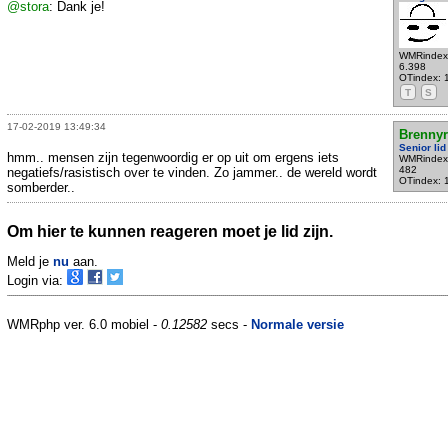
@stora
: Dank je!
WMRindex
6.398
OTindex: 
T
S
17-02-2019 13:49:34
Brennyr
Senior lid
hmm.. mensen zijn tegenwoordig er op uit om ergens iets
WMRindex
482
negatiefs/rasistisch over te vinden. Zo jammer.. de wereld wordt
OTindex: 
somberder..
Om hier te kunnen reageren moet je lid zijn.
Meld je
nu
aan.
Login via:
WMRphp ver. 6.0 mobiel -
0.12582
secs -
Normale versie