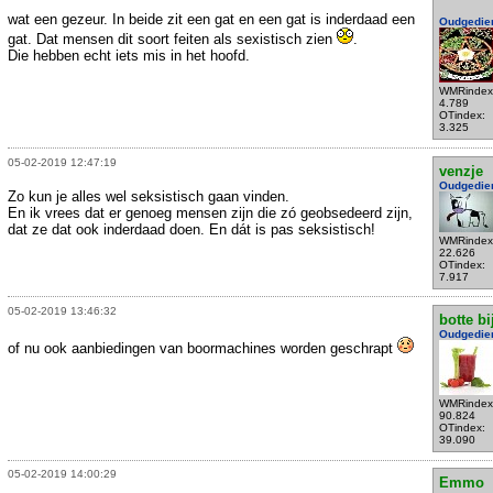
wat een gezeur. In beide zit een gat en een gat is inderdaad een
Oudgedie
gat. Dat mensen dit soort feiten als sexistisch zien
.
Die hebben echt iets mis in het hoofd.
WMRindex
4.789
OTindex:
3.325
05-02-2019 12:47:19
venzje
Oudgedie
Zo kun je alles wel seksistisch gaan vinden.
En ik vrees dat er genoeg mensen zijn die zó geobsedeerd zijn,
dat ze dat ook inderdaad doen. En dát is pas seksistisch!
WMRindex
22.626
OTindex:
7.917
05-02-2019 13:46:32
botte bi
Oudgedie
of nu ook aanbiedingen van boormachines worden geschrapt
WMRindex
90.824
OTindex:
39.090
05-02-2019 14:00:29
Emmo