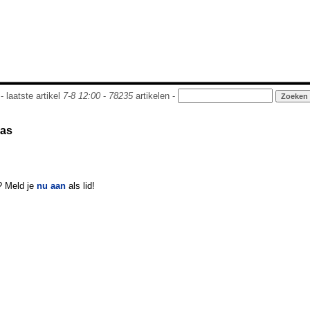
- laatste artikel
7-8 12:00
-
78235
artikelen -
aas
? Meld je
nu aan
als lid!