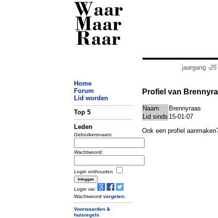
Waar
Maar
Raar
jaargang
-25
Home
Forum
Profiel van Brennyr
Lid worden
Naam
Brennyraas
Top 5
Lid sinds
15-01-07
Leden
Ook een profiel aanmaken
Gebruikersnaam:
Wachtwoord:
Login onthouden
Login via:
Wachtwoord
vergeten
.
Voorwaarden &
huisregels