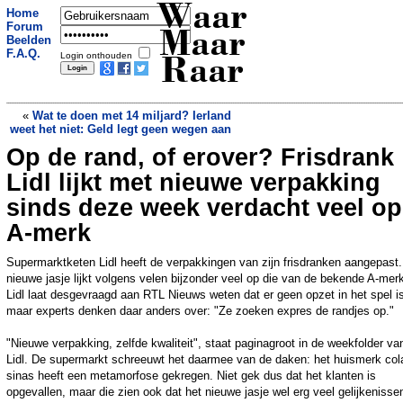
Waar
Home
Forum
Maar
Beelden
F.A.Q.
Login onthouden
Raar
«
Wat te doen met 14 miljard? Ierland
weet het niet: Geld legt geen wegen aan
Op de rand, of erover? Frisdrank
Met deze verwarrende slogan hoopt Den
Bosch bezoekers te trekken
»
Lidl lijkt met nieuwe verpakking
sinds deze week verdacht veel op
A-merk
Supermarktketen Lidl heeft de verpakkingen van zijn frisdranken aangepast.
nieuwe jasje lijkt volgens velen bijzonder veel op die van de bekende A-mer
Lidl laat desgevraagd aan RTL Nieuws weten dat er geen opzet in het spel i
maar experts denken daar anders over: "Ze zoeken expres de randjes op."
"Nieuwe verpakking, zelfde kwaliteit", staat paginagroot in de weekfolder va
Lidl. De supermarkt schreeuwt het daarmee van de daken: het huismerk col
sinas heeft een metamorfose gekregen. Niet gek dus dat het klanten is
opgevallen, maar die zien ook dat het nieuwe jasje wel erg veel gelijkenisse