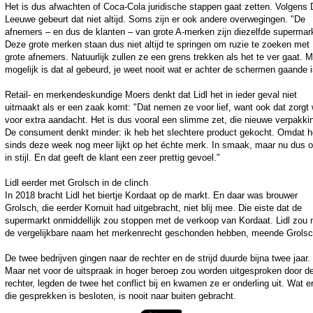
Het is dus afwachten of Coca-Cola juridische stappen gaat zetten. Volgens
Leeuwe gebeurt dat niet altijd. Soms zijn er ook andere overwegingen. "De
afnemers – en dus de klanten – van grote A-merken zijn diezelfde supermar
Deze grote merken staan dus niet altijd te springen om ruzie te zoeken met
grote afnemers. Natuurlijk zullen ze een grens trekken als het te ver gaat. 
mogelijk is dat al gebeurd, je weet nooit wat er achter de schermen gaande i
Retail- en merkendeskundige Moers denkt dat Lidl het in ieder geval niet
uitmaakt als er een zaak komt: "Dat nemen ze voor lief, want ook dat zorgt
voor extra aandacht. Het is dus vooral een slimme zet, die nieuwe verpakki
De consument denkt minder: ik heb het slechtere product gekocht. Omdat h
sinds deze week nog meer lijkt op het échte merk. In smaak, maar nu dus 
in stijl. En dat geeft de klant een zeer prettig gevoel."
Lidl eerder met Grolsch in de clinch
In 2018 bracht Lidl het biertje Kordaat op de markt. En daar was brouwer
Grolsch, die eerder Kornuit had uitgebracht, niet blij mee. Die eiste dat de
supermarkt onmiddellijk zou stoppen met de verkoop van Kordaat. Lidl zou 
de vergelijkbare naam het merkenrecht geschonden hebben, meende Grolsc
De twee bedrijven gingen naar de rechter en de strijd duurde bijna twee jaar.
Maar net voor de uitspraak in hoger beroep zou worden uitgesproken door d
rechter, legden de twee het conflict bij en kwamen ze er onderling uit. Wat er
die gesprekken is besloten, is nooit naar buiten gebracht.