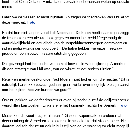
heeft met Coca Cola en Fanta, laten verschillende mensen weten op sociale
media.
Laten we de flessen er eerst bijhalen. Zo zagen de frisdranken van Lidl er to
deze week uit:
Foto
En dat kon niet langer, vond Lidl Nederland. De keten heeft naar eigen zegg
de frisdranken een nieuwe look gegeven omdat het bedrijf 'regelmatig de
aantrekkelijkheid en actualiteit van de verpakkingsontwerpen controleert en
indien nodig wijzigingen doorvoert'. "Derhalve hebben we onze Freeway-
producten een nieuwe, frissere uitstraling gegeven."
Desgevraagd laat het bedrijf weten niet bewust te willen lijken op A-merken:
dit een strategie van Lidl was, zou de winkel er wel anders uitzien."
Retail- en merkendeskundige Paul Moers moet lachen om die reactie: "Dit i
natuurlijk hartstikke bewust gedaan, geen twijfel over mogelijk. Ze zijn cons
aan het kijken: hoe ver kunnen we gaan?"
Ook nu pakken we de frisdranken er even bij zodat je zelf de gelijkenissen 
verschillen kan zoeken. Links zie je het huismerk, rechts het A-merk.
Foto
Moers ziet dit soort trucjes al jaren: "Dit soort supermarkten proberen al
decennialang de A-merken te kopiëren. In smaak lukt dat steeds beter. Het 
daarom logisch dat ze nu ook in huisstijl van de verpakking zo dicht mogelijk