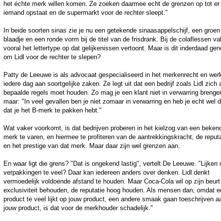
het échte merk willen komen. Ze zoeken daarmee echt de grenzen op tot er
iemand opstaat en de supermarkt voor de rechter sleept."
In beide soorten sinas zie je nu een getekende sinaasappelschijf, een groen
blaadje en een ronde vorm bij de titel van de frisdrank. Bij de colaflessen val
vooral het lettertype op dat gelijkenissen vertoont. Maar is dit inderdaad ge
om Lidl voor de rechter te slepen?
Patty de Leeuwe is als advocaat gespecialiseerd in het merkenrecht en wer
iedere dag aan soortgelijke zaken. Ze legt uit dat een bedrijf zoals Lidl zich
bepaalde regels moet houden. Zo mag je een klant niet in verwarring brenge
maar: "In veel gevallen ben je niet zomaar in verwarring en heb je echt wel 
dat je het B-merk te pakken hebt."
Wat vaker voorkomt, is dat bedrijven proberen in het kielzog van een beken
merk te varen, en hiermee te profiteren van de aantrekkingskracht, de reputa
en het prestige van dat merk. Maar daar zijn wel grenzen aan.
En waar ligt die grens? "Dat is ongekend lastig", vertelt De Leeuwe. "Lijken 
verpakkingen te veel? Daar kan iedereen anders over denken. Lidl denkt
vermoedelijk voldoende afstand te houden. Maar Coca-Cola wil op zijn beurt 
exclusiviteit behouden, de reputatie hoog houden. Als mensen dan, omdat e
product te veel lijkt op jouw product, een andere smaak gaan toeschrijven a
jouw product, is dat voor de merkhouder schadelijk."