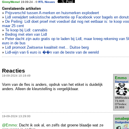
GinnyWemel
19-09-24 - ©
RTL Nieuws
Gerelateerde artikelen
»
Prijsverschil tussen A-merken en huismerken explodeert
»
Lidl verwijdert seksistische advertentie op Facebook voor bagels en donut
»
De Peiling: Lidl doet proef met voedsel dat nog net eetbaar is: te koop voo
maar 25 cent
»
Te koop bij Lidl: cannabis
»
Bedrog met eten van Lidl
»
Peter dacht zijn auto gratis op te laden bij Lidl, maar kreeg rekening van 5
euro in de bus
»
Lidl promoot Zwitserse kwaliteit met... Duitse berg
»
Lidl-wijn van 6 euro is ��n van de beste van de wereld
Reacties
19-09-2024 10:19:49
Emmo
Stamgast
Vorm van de fles is anders, opdruk van het etiket is duidelijk
anders. Alleen de kleurstelling is vergelijkbaar.
WMRindex
73.605
OTindex:
28.969
19-09-2024 13:29:00
omabe
Oudgedie
@Emmo
: Dacht ik ook al, en zelfs dat groene blaadje wat ze