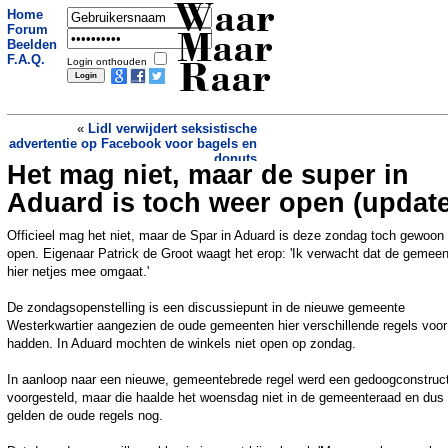
Waar
Home
Forum
Maar
Beelden
F.A.Q.
Login onthouden
Raar
«
Lidl verwijdert seksistische
advertentie op Facebook voor bagels en
donuts
Het mag niet, maar de super in
Verloren trouwring na bijna vier jaar
weer terug bij eigenaresse
»
Aduard is toch weer open (update
Officieel mag het niet, maar de Spar in Aduard is deze zondag toch gewoon
open. Eigenaar Patrick de Groot waagt het erop: 'Ik verwacht dat de gemee
hier netjes mee omgaat.'
De zondagsopenstelling is een discussiepunt in de nieuwe gemeente
Westerkwartier aangezien de oude gemeenten hier verschillende regels voor
hadden. In Aduard mochten de winkels niet open op zondag.
In aanloop naar een nieuwe, gemeentebrede regel werd een gedoogconstruct
voorgesteld, maar die haalde het woensdag niet in de gemeenteraad en dus
gelden de oude regels nog.