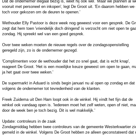
Dat de ondernemer illegaal bezig is, weet hij ook wel. 'Maar we plannen al 
vooruit met personeel en inkopen', legt De Groot uit. 'En daarom hebben we 
toch voor gekozen om de deuren te openen.'
Wethouder Elly Pastoor is deze week nog geweest voor een gesprek. De Gr
zegt dat hem toen 'vriendelijk doch dringend' is verzocht om niet open te ga
zondag. Hij spreekt wel van een goed gesprek.
Over twee weken moeten de nieuwe regels over de zondagsopenstelling
geregeld zijn, zo is de ondernemer gezegd.
'Complimenten voor de wethouder dat het zo snel gaat, dat is echt knap',
reageert De Groot. 'Het is een moeilijke keuze geweest om open te gaan, m
ja het gaat over twee weken.'
De supermarkt in Aduard is sinds begin januari nu al open op zondag en dat 
volgens de ondernemer tot tevredenheid van de klanten.
Freek Zuidema uit Den Ham loopt ook in de winkel. Hij vindt het fijn dat de
winkel ook vandaag open is. 'Iedereen moet het zelf weten, open of niet, ma
door de week ben je toch bezig. Dit is wel makkelijk.'
Update: controleurs in de zaak
Zondagmiddag hebben twee controleurs van de gemeente Westerkwartier zi
gemeld in de winkel. Volgens De Groot hebben ze alleen geconstateerd dat 