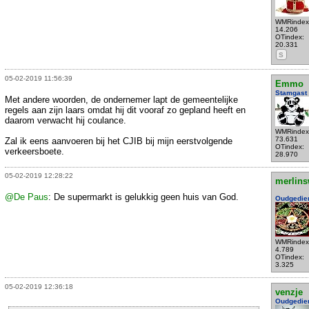
WMRindex
14.206
OTindex:
20.331
S
05-02-2019 11:56:39
Emmo
Stamgast
Met andere woorden, de ondernemer lapt de gemeentelijke
regels aan zijn laars omdat hij dit vooraf zo gepland heeft en
daarom verwacht hij coulance.
WMRindex
73.631
Zal ik eens aanvoeren bij het CJIB bij mijn eerstvolgende
OTindex:
verkeersboete.
28.970
05-02-2019 12:28:22
merlins
@De Paus
: De supermarkt is gelukkig geen huis van God.
Oudgedie
WMRindex
4.789
OTindex:
3.325
05-02-2019 12:36:18
venzje
Oudgedie