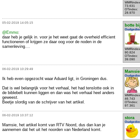
WMRindex
73.631
OTindex:
28.970
05-02-2019 14:05:15
botte bi
Oudgedie
@Emmo
:
daar heb je gelijk in. voor je het weet gaat de overheid efficient
functioneren of krijgen ze daar oog voor de noden in de
samenleving....
WMRindex
90.824
OTindex:
39.090
06-02-2019 10:29:49
Mamsie
Oudgedie
Ik heb even opgezocht waar Aduard ligt, in Groningen dus.
Dat is wel belangrijk voor het verhaal, het had tenslotte ook in
de biblebelt kunnen liggen en dan was het verhaal heel anders
WMRindex
geweest.
46.743
Beetje slordig van de schrijver van het artikel.
OTindex:
97.361
06-02-2019 10:37:12
stora
Oudgedie
Mamsie, het artikel komt van RTV Noord, dus dan kan je
aannemen dat het uit het noorden van Nederland komt.