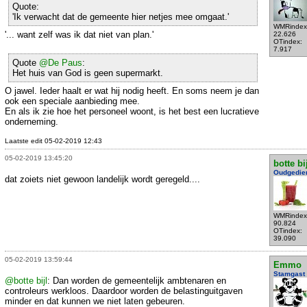
Quote:
'Ik verwacht dat de gemeente hier netjes mee omgaat.'
WMRindex
'... want zelf was ik dat niet van plan.'
22.626
OTindex:
7.917
Quote
@De Paus
:
Het huis van God is geen supermarkt.
O jawel. Ieder haalt er wat hij nodig heeft. En soms neem je dan
ook een speciale aanbieding mee.
En als ik zie hoe het personeel woont, is het best een lucratieve
onderneming.
Laatste edit 05-02-2019 12:43
05-02-2019 13:45:20
botte bi
Oudgedie
dat zoiets niet gewoon landelijk wordt geregeld....
WMRindex
90.824
OTindex:
39.090
05-02-2019 13:59:44
Emmo
Stamgast
@botte bijl
: Dan worden de gemeentelijk ambtenaren en
controleurs werkloos. Daardoor worden de belastinguitgaven
minder en dat kunnen we niet laten gebeuren.