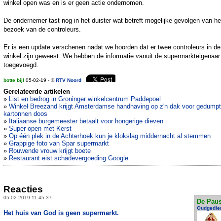
winkel open was en is er geen actie ondernomen.
De ondernemer tast nog in het duister wat betreft mogelijke gevolgen van he
bezoek van de controleurs.
Er is een update verschenen nadat we hoorden dat er twee controleurs in de
winkel zijn geweest. We hebben de informatie vanuit de supermarkteigenaar
toegevoegd.
botte bijl
05-02-19 - ©
RTV Noord
Gerelateerde artikelen
»
List en bedrog in Groninger winkelcentrum Paddepoel
»
Winkel Breezand krijgt Amsterdamse handhaving op z'n dak voor gedump
kartonnen doos
»
Italiaanse burgemeester betaalt voor hongerige dieven
»
Super open met Kerst
»
Op één plek in de Achterhoek kun je klokslag middernacht al stemmen
»
Grappige foto van Spar supermarkt
»
Rouwende vrouw krijgt boete
»
Restaurant eist schadevergoeding Google
Reacties
05-02-2019 11:45:37
De Pau
Oudgedie
Het huis van God is geen supermarkt.