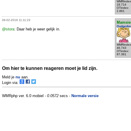
WMRindex
18.714
OTindex:
2.861
06-02-2019 11:11:23
Mamsie
Oudgedie
@stora
: Daar heb je weer gelijk in.
WMRindex
46.743
OTindex:
97.361
Om hier te kunnen reageren moet je lid zijn.
Meld je
nu
aan.
Login via:
WMRphp ver. 6.0 mobiel -
0.0572
secs -
Normale versie