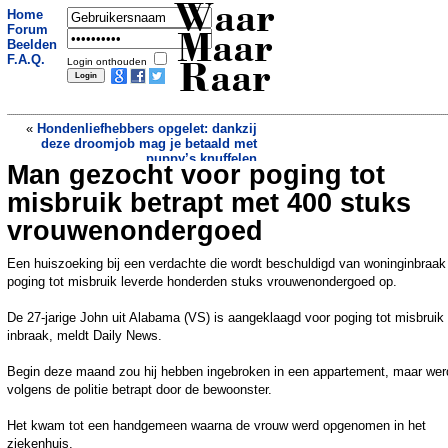
Waar
Home
Forum
Maar
Beelden
F.A.Q.
Login onthouden
Raar
«
Hondenliefhebbers opgelet: dankzij
deze droomjob mag je betaald met
puppy’s knuffelen
Man gezocht voor poging tot
Alligator valt bejaarde man aan die met
fiets in het water belandt in Florida
»
misbruik betrapt met 400 stuks
vrouwenondergoed
Een huiszoeking bij een verdachte die wordt beschuldigd van woninginbraak
poging tot misbruik leverde honderden stuks vrouwenondergoed op.
De 27-jarige John uit Alabama (VS) is aangeklaagd voor poging tot misbruik
inbraak, meldt Daily News.
Begin deze maand zou hij hebben ingebroken in een appartement, maar wer
volgens de politie betrapt door de bewoonster.
Het kwam tot een handgemeen waarna de vrouw werd opgenomen in het
ziekenhuis.