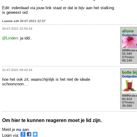
Edit: inderdaad via jouw link staat er dat ie bijv aan het stalking
is geweest oid.
Laatste edit 30-07-2021 22:37
30-07-2021 22:50:24
allone
Oudgedie
@Linden
: ja idd..
WMRindex
55.585
OTindex:
99.249
31-07-2021 09:42:24
botte bi
Oudgedie
hoe het ook zit, waarschijnlijk is het niet de ideale
schoonzoon....
WMRindex
90.824
OTindex:
39.090
Om hier te kunnen reageren moet je lid zijn.
Meld je
nu
aan.
Login via: