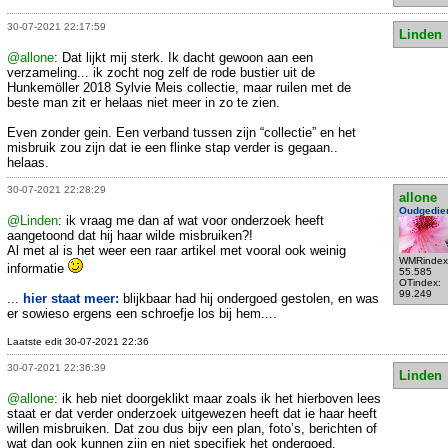
30-07-2021 22:17:59
Linden
@allone
: Dat lijkt mij sterk. Ik dacht gewoon aan een
verzameling... ik zocht nog zelf de rode bustier uit de
Hunkemöller 2018 Sylvie Meis collectie, maar ruilen met de
beste man zit er helaas niet meer in zo te zien.
Even zonder gein. Een verband tussen zijn “collectie” en het
misbruik zou zijn dat ie een flinke stap verder is gegaan..
helaas.
30-07-2021 22:28:29
allone
Oudgedie
@Linden
: ik vraag me dan af wat voor onderzoek heeft
aangetoond dat hij haar wilde misbruiken?!
Al met al is het weer een raar artikel met vooral ook weinig
WMRindex
informatie
55.585
OTindex:
99.249
...
hier staat meer:
blijkbaar had hij ondergoed gestolen, en was
er sowieso ergens een schroefje los bij hem....
Laatste edit 30-07-2021 22:36
30-07-2021 22:36:39
Linden
@allone
: ik heb niet doorgeklikt maar zoals ik het hierboven lees
staat er dat verder onderzoek uitgewezen heeft dat ie haar heeft
willen misbruiken. Dat zou dus bijv een plan, foto’s, berichten of
wat dan ook kunnen zijn en niet specifiek het ondergoed.