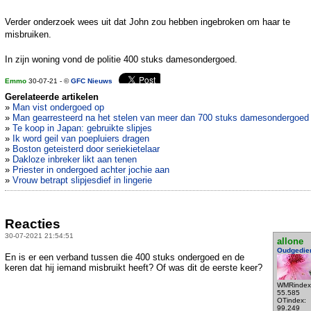
Verder onderzoek wees uit dat John zou hebben ingebroken om haar te
misbruiken.
In zijn woning vond de politie 400 stuks damesondergoed.
Emmo
30-07-21 - ©
GFC Nieuws
Gerelateerde artikelen
»
Man vist ondergoed op
»
Man gearresteerd na het stelen van meer dan 700 stuks damesondergoed
»
Te koop in Japan: gebruikte slipjes
»
Ik word geil van poepluiers dragen
»
Boston geteisterd door seriekietelaar
»
Dakloze inbreker likt aan tenen
»
Priester in ondergoed achter jochie aan
»
Vrouw betrapt slipjesdief in lingerie
Reacties
30-07-2021 21:54:51
allone
Oudgedie
En is er een verband tussen die 400 stuks ondergoed en de
keren dat hij iemand misbruikt heeft? Of was dit de eerste keer?
WMRindex
55.585
OTindex:
99.249