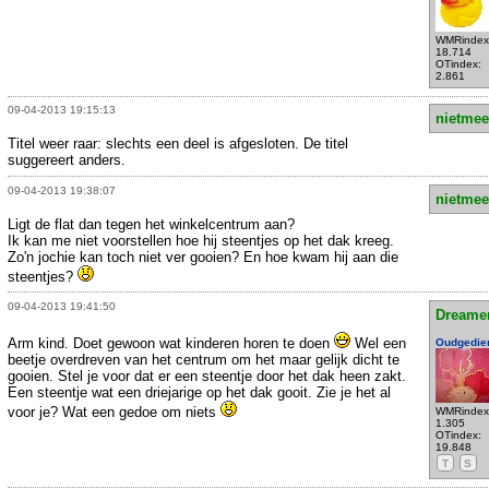
WMRindex
18.714
OTindex:
2.861
09-04-2013 19:15:13
nietmee
Titel weer raar: slechts een deel is afgesloten. De titel
suggereert anders.
09-04-2013 19:38:07
nietmee
Ligt de flat dan tegen het winkelcentrum aan?
Ik kan me niet voorstellen hoe hij steentjes op het dak kreeg.
Zo'n jochie kan toch niet ver gooien? En hoe kwam hij aan die
steentjes?
09-04-2013 19:41:50
Dreame
Arm kind. Doet gewoon wat kinderen horen te doen
Wel een
Oudgedie
beetje overdreven van het centrum om het maar gelijk dicht te
gooien. Stel je voor dat er een steentje door het dak heen zakt.
Een steentje wat een driejarige op het dak gooit. Zie je het al
voor je? Wat een gedoe om niets
WMRindex
1.305
OTindex:
19.848
T
S