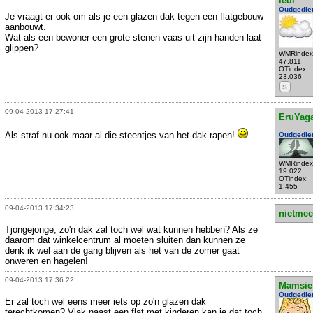
ledi
Oudgedie
Je vraagt er ook om als je een glazen dak tegen een flatgebouw
aanbouwt.
Wat als een bewoner een grote stenen vaas uit zijn handen laat
glippen?
WMRindex
47.811
OTindex:
23.036
S
09-04-2013 17:27:41
EruYag
Als straf nu ook maar al die steentjes van het dak rapen!
Oudgedie
WMRindex
19.022
OTindex:
1.455
09-04-2013 17:34:23
nietmee
Tjongejonge, zo'n dak zal toch wel wat kunnen hebben? Als ze
daarom dat winkelcentrum al moeten sluiten dan kunnen ze
denk ik wel aan de gang blijven als het van de zomer gaat
onweren en hagelen!
09-04-2013 17:36:22
Mamsie
Oudgedie
Er zal toch wel eens meer iets op zo'n glazen dak
terechtkomen? Vlak naast een flat met kinderen kan je dat toch