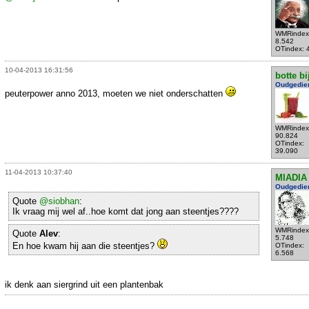
WMRindex
8.542
OTindex: 
10-04-2013 16:31:56
botte bi
Oudgedie
peuterpower anno 2013, moeten we niet onderschatten
WMRindex
90.824
OTindex:
39.090
11-04-2013 10:37:40
MIADIA
Oudgedie
Quote
@siobhan
:
Ik vraag mij wel af..hoe komt dat jong aan steentjes????
WMRindex
Quote
Alev
:
5.748
En hoe kwam hij aan die steentjes?
OTindex:
6.568
ik denk aan siergrind uit een plantenbak