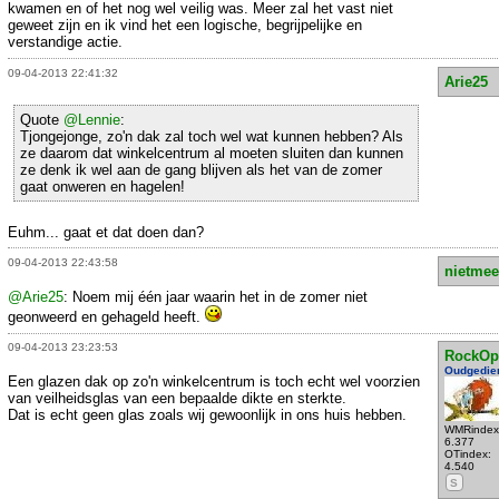
kwamen en of het nog wel veilig was. Meer zal het vast niet
geweet zijn en ik vind het een logische, begrijpelijke en
verstandige actie.
09-04-2013 22:41:32
Arie25
Quote
@Lennie
:
Tjongejonge, zo'n dak zal toch wel wat kunnen hebben? Als
ze daarom dat winkelcentrum al moeten sluiten dan kunnen
ze denk ik wel aan de gang blijven als het van de zomer
gaat onweren en hagelen!
Euhm... gaat et dat doen dan?
09-04-2013 22:43:58
nietmee
@Arie25
: Noem mij één jaar waarin het in de zomer niet
geonweerd en gehageld heeft.
09-04-2013 23:23:53
RockOp
Oudgedie
Een glazen dak op zo'n winkelcentrum is toch echt wel voorzien
van veilheidsglas van een bepaalde dikte en sterkte.
Dat is echt geen glas zoals wij gewoonlijk in ons huis hebben.
WMRindex
6.377
OTindex:
4.540
S