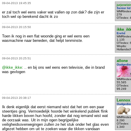
09-04-2013 19:45:35
jurjenelz
Senior lid
WMRindex
er zal toch wel eens vaker wat vallen op zon dak? die zijn er
279
toch wel op berekend dacht ik zo
OTindex: 
09-04-2013 20:15:50
ikke_ik
Erelid
Toen ik nog in een flat woonde ging er wel eens een
WMRindex
1.135
wasmachine naar beneden, dat helpt tenminste.
OTindex: 
Wnplts:
Hollandsc
09-04-2013 20:25:51
allone
Oudgedie
@ikke_ikke
: .. en bij ons wel eens een televisie, die in brand
was gevlogen
WMRindex
55.585
OTindex:
99.249
09-04-2013 20:38:17
Lennox
Oudgedie
Ik denk eigenlijk dat eerst niemand wist dat het om een paar
steentjes ging. Vermoedelijk hoorde het winkelend publiek flink
harde tikken boven hun hoofd, zonder dat nog iemand wist wat
WMRindex
de oorzaak was. Uit in mijn ogen begrijpelijke
8.290
OTindex:
veiligheidsoverwegingen zullen ze het stuk onder het glas even
1.340
afgezet hebben om uit te zoeken waar die tikken vandaan