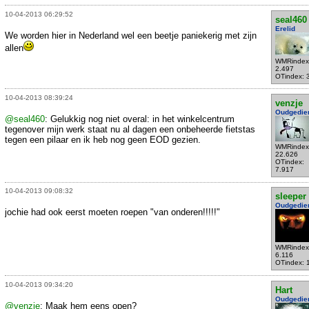
10-04-2013 06:29:52
seal460
Erelid
We worden hier in Nederland wel een beetje paniekerig met zijn
allen
WMRindex
2.497
OTindex: 
10-04-2013 08:39:24
venzje
Oudgedie
@seal460
: Gelukkig nog niet overal: in het winkelcentrum
tegenover mijn werk staat nu al dagen een onbeheerde fietstas
tegen een pilaar en ik heb nog geen EOD gezien.
WMRindex
22.626
OTindex:
7.917
10-04-2013 09:08:32
sleeper
Oudgedie
jochie had ook eerst moeten roepen "van onderen!!!!!"
WMRindex
6.116
OTindex: 
10-04-2013 09:34:20
Hart
Oudgedie
@venzje
: Maak hem eens open?