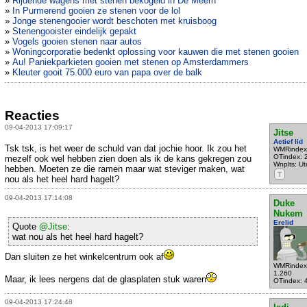
»
Rijdende wagens met stenen bekogeld in De Meern
»
In Purmerend gooien ze stenen voor de lol
»
Jonge stenengooier wordt beschoten met kruisboog
»
Stenengooister eindelijk gepakt
»
Vogels gooien stenen naar autos
»
Woningcorporatie bedenkt oplossing voor kauwen die met stenen gooien
»
Au! Paniekparkieten gooien met stenen op Amsterdammers
»
Kleuter gooit 75.000 euro van papa over de balk
Reacties
09-04-2013 17:09:17
Jitse
Actief lid
Tsk tsk, is het weer de schuld van dat jochie hoor. Ik zou het
WMRindex
OTindex: 
mezelf ook wel hebben zien doen als ik de kans gekregen zou
Wnplts: Ut
hebben. Moeten ze die ramen maar wat steviger maken, wat
T
nou als het heel hard hagelt?
09-04-2013 17:14:08
Duke
Nukem
Erelid
Quote
@Jitse
:
wat nou als het heel hard hagelt?
Dan sluiten ze het winkelcentrum ook af
WMRindex
1.260
Maar, ik lees nergens dat de glasplaten stuk waren
OTindex: 
09-04-2013 17:24:48