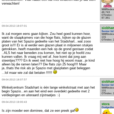
verwachten!
WMRindex
46.743
OTindex:
97.361
09-04-2013 18:07:01
siobha
Senior lid
Ik zal morgen eens gaan kijken. Zou heel goed kunnen hoor,
WMRindex
131
want de slaapkamers van die hoge flats, kijken op de glazen
OTindex: 
platen van het Spazio gedeelte van het Stadshart...wat zooo
groot is!!! Er is al eerder een glazen plaat in miljoenen stukjes
getrokken..heeft maanden een hek op de grond gestaan zodat
..ALS het naar beneden zou komen, het niet op je hoofd zou
kunnen vallen. Ik vraag mij wel af..hoe komt dat jong aan
steentjes???? En ik weet niet hoe hoog hij woont maar...je kind
alleen bij die ramen laten?? Die flats zijn 25 hoog!!!! Maar
ja..thats the risk als je Spazio met glasplaten gaat beleggen
...lol maar wie zal dat betalen !!!!!!
09-04-2013 18:07:57
siobha
Senior lid
Winkelcentrum Stadshart is één lange winkelstraat met aan het
WMRindex
131
begin Spazio...en aan het eind een overdekt gedeelte met 2
OTindex: 
verdiepingen en uiteraard zijstraatjes :-)
09-04-2013 19:00:43
stora
Oudgedie
Is zijn moeder een dominee, dat ze een preek gaf