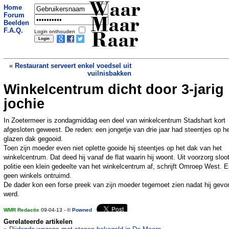
Waar
Home
Forum
Maar
Beelden
F.A.Q.
Login onthouden
Raar
«
Restaurant serveert enkel voedsel uit
vuilnisbakken
Winkelcentrum dicht door 3-jarig
Kameel Hollande opgegeten
»
jochie
In Zoetermeer is zondagmiddag een deel van winkelcentrum Stadshart kort
afgesloten geweest. De reden: een jongetje van drie jaar had steentjes op h
glazen dak gegooid.
Toen zijn moeder even niet oplette gooide hij steentjes op het dak van het
winkelcentrum. Dat deed hij vanaf de flat waarin hij woont. Uit voorzorg sloo
politie een klein gedeelte van het winkelcentrum af, schrijft Omroep West. Er
geen winkels ontruimd.
De dader kon een forse preek van zijn moeder tegemoet zien nadat hij gev
werd.
WMR Redactie
09-04-13 - ©
Powned
Gerelateerde artikelen