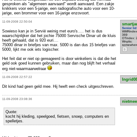
gesproken als "algemeen aanvaard" wordt aanvaard. Een zakje
knikkers voor een 5-jarige, een radiografische auto voor een 10-
jarige, een brommer voor een 16-jarige enzovoort.
11-09-2008 22:50:04
smartja
Senior lid
Sowieso kan je in Servië weinig met euro's..... het is dus
WMRindex
369
waarschijnlijker dat het jochie 75000 Servische Dinar uit de kluis
OTindex: 
heeft gehaald, dat is 920 euri....
Wnplts:
75000 dinar in briefjes van max. 5000 is dan dus 15 briefjes van
somewher
5000, lijkt me ook iets logischer.
S
Het feit dat er niet op gereageerd is door winkeliers is dat die het
geld ook goed kunnen gebruiken, maar dan nog blijft het verhaal
erg niet-waarmaarwelraar
11-09-2008 22:57:22
Ingrid0
Dit kind had geen geld mee. Hij heeft een check uitgeschreven.
11-09-2008 23:08:36
nietmee
Quote:
kocht hij kleding, speelgoed, fietsen, snoep, computers en
spelletjes.