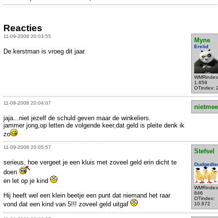
Reacties
11-09-2008 20:03:55
Myne
Erelid
De kerstman is vroeg dit jaar.
WMRindex
1.659
OTindex: 
11-09-2008 20:04:07
nietmee
jaja...niet jezelf de schuld geven maar de winkeliers.
jammer jong,op letten de volgende keer,dat geld is pleite denk ik
zo
11-09-2008 20:05:57
Stefsel
serieus, hoe vergeet je een kluis met zoveel geld erin dicht te
Oudgedie
doen
en let op je kind
WMRindex
846
Hij heeft wel een klein beetje een punt dat niemand het raar
OTindex:
vond dat een kind van 5!!! zoveel geld uitgaf
10.672