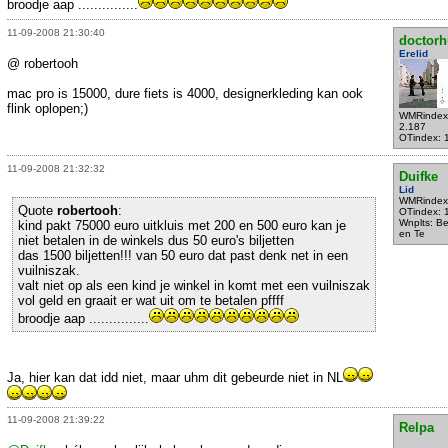
broodje aap ...............
11-09-2008 21:30:40
doctorh
Erelid
@ robertooh
mac pro is 15000, dure fiets is 4000, designerkleding kan ook
flink oplopen;)
WMRindex
2.187
OTindex: 
11-09-2008 21:32:32
Duifke
Lid
WMRindex
Quote
robertooh
:
OTindex: 
Wnplts: Be
kind pakt 75000 euro uitkluis met 200 en 500 euro kan je
en Te
niet betalen in de winkels dus 50 euro's biljetten
das 1500 biljetten!!! van 50 euro dat past denk net in een
vuilniszak.
valt niet op als een kind je winkel in komt met een vuilniszak
vol geld en graait er wat uit om te betalen pffff
broodje aap ...............
Ja, hier kan dat idd niet, maar uhm dit gebeurde niet in NL
11-09-2008 21:39:22
Relpa