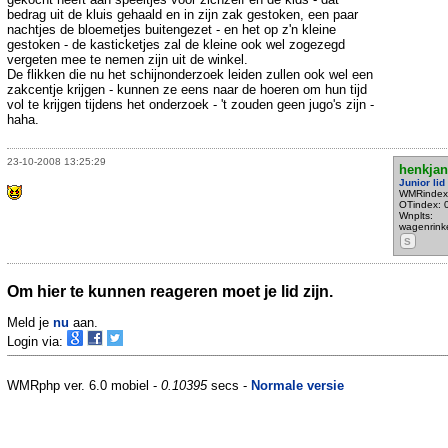
bedrag uit de kluis gehaald en in zijn zak gestoken, een paar
nachtjes de bloemetjes buitengezet - en het op z'n kleine
gestoken - de kasticketjes zal de kleine ook wel zogezegd
vergeten mee te nemen zijn uit de winkel.
De flikken die nu het schijnonderzoek leiden zullen ook wel een
zakcentje krijgen - kunnen ze eens naar de hoeren om hun tijd
vol te krijgen tijdens het onderzoek - 't zouden geen jugo's zijn -
haha.
23-10-2008 13:25:29
henkjan
Junior lid
WMRindex
OTindex: 
Wnplts:
wagenrink
S
Om hier te kunnen reageren moet je lid zijn.
Meld je
nu
aan.
Login via:
WMRphp ver. 6.0 mobiel -
0.10395
secs -
Normale versie