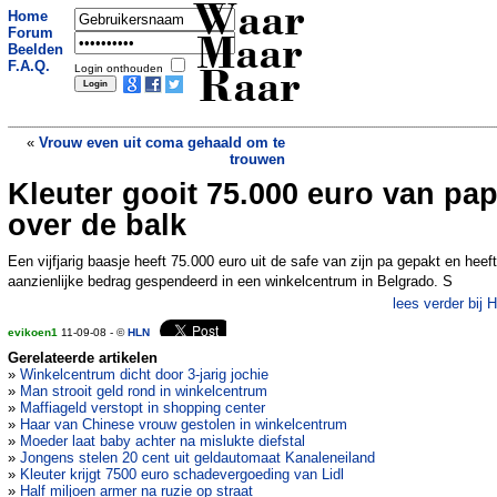
Waar
Home
Forum
Maar
Beelden
F.A.Q.
Login onthouden
Raar
«
Vrouw even uit coma gehaald om te
trouwen
Kleuter gooit 75.000 euro van pa
Studente verkoopt haar maagdelijkheid
in programma
»
over de balk
Een vijfjarig baasje heeft 75.000 euro uit de safe van zijn pa gepakt en heeft
aanzienlijke bedrag gespendeerd in een winkelcentrum in Belgrado. S
lees verder bij 
evikoen1
11-09-08 - ©
HLN
Gerelateerde artikelen
»
Winkelcentrum dicht door 3-jarig jochie
»
Man strooit geld rond in winkelcentrum
»
Maffiageld verstopt in shopping center
»
Haar van Chinese vrouw gestolen in winkelcentrum
»
Moeder laat baby achter na mislukte diefstal
»
Jongens stelen 20 cent uit geldautomaat Kanaleneiland
»
Kleuter krijgt 7500 euro schadevergoeding van Lidl
»
Half miljoen armer na ruzie op straat