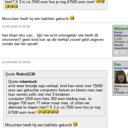
hier!? X 3 is ca 7500 euro hou je nog 67500 euro over!
Misschien heeft hij een bakfiets gekocht
11-09-2008 21:50:46
WillemS
Erelid
hier klopt niks van... lijkt me echt onmogelijk! wie heeft dit
WMRindex
1.123
verzonnen? geen kind kan op die leeftijd zoveel geld uitgeven
OTindex: 
zonder dat het opvalt!
Wnplts:
Amersfoor
T
S
11-09-2008 21:56:08
Xan
Senior lid
Quote
Robin2130
:
Quote
robertooh
:
echt weer broodje aap verhaal, kind kan nooit voor 75000
WMRindex
532
euro aan gekochte computers fietsen en kleren mee naar
OTindex: 
huis nemen,zelfs niet met 3 kinderen.
computer 1500 euro fiets 300 euro kleding max. te
dragen 700 euro ?? reken maar mee, of zitten we
allemaal te slapen hier!? X 3 is ca 7500 euro hou je nog
67500 euro over!
Misschien heeft hij een bakfiets gekocht