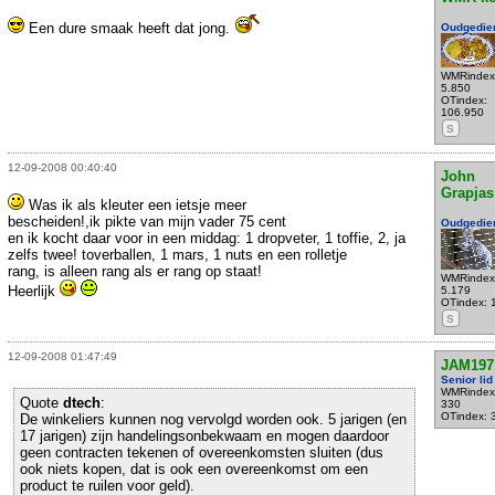
Een dure smaak heeft dat jong.
Oudgedie
WMRindex
5.850
OTindex:
106.950
S
12-09-2008 00:40:40
John
Grapjas
Was ik als kleuter een ietsje meer
bescheiden!,ik pikte van mijn vader 75 cent
Oudgedie
en ik kocht daar voor in een middag: 1 dropveter, 1 toffie, 2, ja
zelfs twee! toverballen, 1 mars, 1 nuts en een rolletje
rang, is alleen rang als er rang op staat!
WMRindex
Heerlijk
5.179
OTindex: 
S
12-09-2008 01:47:49
JAM197
Senior lid
WMRindex
Quote
dtech
:
330
OTindex: 
De winkeliers kunnen nog vervolgd worden ook. 5 jarigen (en
17 jarigen) zijn handelingsonbekwaam en mogen daardoor
geen contracten tekenen of overeenkomsten sluiten (dus
ook niets kopen, dat is ook een overeenkomst om een
product te ruilen voor geld).