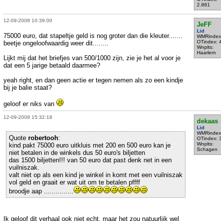
2.861
12-09-2008 10:39:00
JeFF
Lid
75000 euro, dat stapeltje geld is nog groter dan die kleuter.......
WMRindex
OTindex: 
beetje ongeloofwaardig weer dit........
Wnplts:
Haarlem
Lijkt mij dat het briefjes van 500/1000 zijn, zie je het al voor je
dat een 5 jarige betaald daarmee?
yeah right, en dan geen actie er tegen nemen als zo een kindje
bij je balie staat?
geloof er niks van
12-09-2008 15:32:18
dekaas
Lid
WMRindex
Quote
robertooh
:
OTindex: 
Wnplts:
kind pakt 75000 euro uitkluis met 200 en 500 euro kan je
Schagen
niet betalen in de winkels dus 50 euro's biljetten
das 1500 biljetten!!! van 50 euro dat past denk net in een
vuilniszak.
valt niet op als een kind je winkel in komt met een vuilniszak
vol geld en graait er wat uit om te betalen pffff
broodje aap ...............
Ik geloof dit verhaal ook niet echt, maar het zou natuurlijk wel