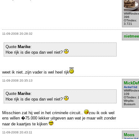
WMRindex
396
OTindex:
3.721
11-09-2008 20:28:32
nietmee
Quote
Marike
:
Hoe rijk is die opa dan wel niet?
weet ik niet..zijn vader is wel heel rijk
11-09-2008 20:35:13
MickDe
Actief lid
WMRindex
Quote
Marike
:
109
OTindex: 
Hoe rijk is die opa dan wel niet?
Wnplts:
Bussum
Misschien zat hij wel in het criminele circuit..
zou ik ook wel
ens willen �75.000 lekker uitgeven aan wat je maar wilt zonder
naar de kaartjes te kijken
11-09-2008 20:43:11
Moos
Junior lid