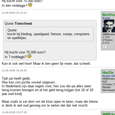
Hij kocht voor 75.000 euro?
In één middagje?
11-09-2008 23:10:14
BonViv
Erelid
Quote
Tistochwat
:
Quote:
kocht hij kleding, speelgoed, fietsen, snoep, computers
WMRindex
1.733
en spelletjes.
OTindex:
2.274
S
Hij kocht voor 75.000 euro?
In ? middagje?
Kan ik ook wel hoor! Maar ik ben geen 5jr meer, dat scheelt.
11-09-2008 23:28:45
HanZie
Senior lid
Tjah pa heeft gelijk.
WMRindex
615
Hoe kan zon jochie zoveel uitgeven...
OTindex: 
In Nederland zijn daar regels voor, hier zou die pa alles weer
Wnplts:
terug kunnen brengen en al het geld terug krijgen (tot 16 of 18
Nieuwegei
jaar oud kind).
Maar zoals ie zei dom om de kluis open te laten, maar die kleine
is denk ik wel oud genoeg om te weten dat dat niet mocht.
11-09-2008 23:37:30
WMR-k