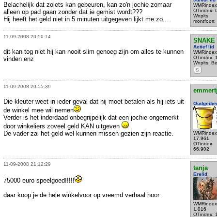
Belachelijk dat zoiets kan gebeuren, kan zo'n jochie zomaar
WMRindex
OTindex: 
alleen op pad gaan zonder dat ie gemist wordt???
Wnplts:
Hij heeft het geld niet in 5 minuten uitgegeven lijkt me zo...
montfoort
11-09-2008 20:50:14
SNAKE
Actief lid
dit kan tog niet hij kan nooit slim genoeg zijn om alles te kunnen
WMRindex
OTindex: 
vinden enz
Wnplts: Be
S
11-09-2008 20:55:39
emmert
Die kleuter weet in ieder geval dat hij moet betalen als hij iets uit
Oudgedie
de winkel mee wil nemen
Verder is het inderdaad onbegrijpelijk dat een jochie ongemerkt
door winkeliers zoveel geld KAN uitgeven
De vader zal het geld wel kunnen missen gezien zijn reactie.
WMRindex
17.961
OTindex:
66.902
11-09-2008 21:12:29
tanja
Erelid
75000 euro speelgoed!!!!!
daar koop je de hele winkelvoor op vreemd verhaal hoor
WMRindex
1.016
OTindex: 