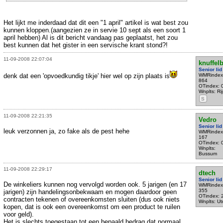
Het lijkt me inderdaad dat dit een "1 april" artikel is wat best zou
kunnen kloppen.(aangezien ze in servie 10 sept als een soort 1
april hebben) Al is dit bericht vandaag pas geplaatst, het zou
best kunnen dat het gister in een servische krant stond?!
11-09-2008 22:07:04
knuffel
Senior lid
denk dat een 'opvoedkundig tikje' hier wel op zijn plaats is
WMRindex
864
OTindex: 
Wnplts: Ri
S
11-09-2008 22:21:35
Vedro
Senior lid
leuk verzonnen ja, zo fake als de pest hehe
WMRindex
167
OTindex: 
Wnplts:
Bussum
11-09-2008 22:29:17
dtech
Senior lid
De winkeliers kunnen nog vervolgd worden ook. 5 jarigen (en 17
WMRindex
355
jarigen) zijn handelingsonbekwaam en mogen daardoor geen
OTindex: 
contracten tekenen of overeenkomsten sluiten (dus ook niets
Wnplts: Ut
kopen, dat is ook een overeenkomst om een product te ruilen
voor geld).
Het is slechts toegestaan tot een bepaald bedrag dat normaal