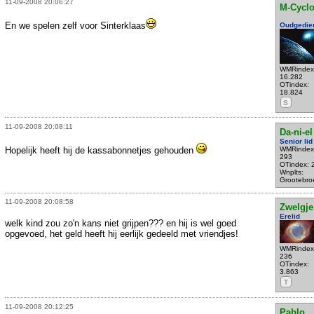
11-09-2008 20:06:27
M-Cycl
En we spelen zelf voor Sinterklaas
Oudgedie
WMRindex
16.282
OTindex:
18.824
S
11-09-2008 20:08:11
Da-ni-el
Senior lid
Hopelijk heeft hij de kassabonnetjes gehouden
WMRindex
293
OTindex: 
Wnplts:
Grootebro
11-09-2008 20:08:58
Zwelgje
Erelid
welk kind zou zo'n kans niet grijpen??? en hij is wel goed
opgevoed, het geld heeft hij eerlijk gedeeld met vriendjes!
WMRindex
236
OTindex:
3.863
T
11-09-2008 20:12:25
Pablo