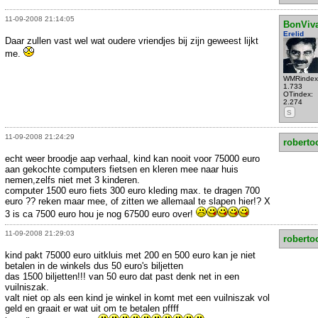
11-09-2008 21:14:05
BonViv
Erelid
Daar zullen vast wel wat oudere vriendjes bij zijn geweest lijkt
me.
WMRindex
1.733
OTindex:
2.274
S
11-09-2008 21:24:29
roberto
echt weer broodje aap verhaal, kind kan nooit voor 75000 euro
aan gekochte computers fietsen en kleren mee naar huis
nemen,zelfs niet met 3 kinderen.
computer 1500 euro fiets 300 euro kleding max. te dragen 700
euro ?? reken maar mee, of zitten we allemaal te slapen hier!? X
3 is ca 7500 euro hou je nog 67500 euro over!
11-09-2008 21:29:03
roberto
kind pakt 75000 euro uitkluis met 200 en 500 euro kan je niet
betalen in de winkels dus 50 euro's biljetten
das 1500 biljetten!!! van 50 euro dat past denk net in een
vuilniszak.
valt niet op als een kind je winkel in komt met een vuilniszak vol
geld en graait er wat uit om te betalen pffff