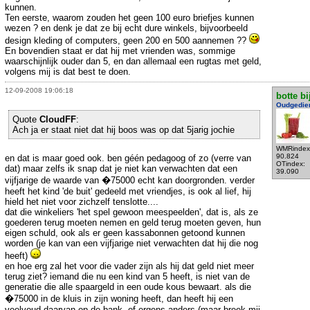
kunnen.
Ten eerste, waarom zouden het geen 100 euro briefjes kunnen
wezen ? en denk je dat ze bij echt dure winkels, bijvoorbeeld
design kleding of computers, geen 200 en 500 aannemen ??
En bovendien staat er dat hij met vrienden was, sommige
waarschijnlijk ouder dan 5, en dan allemaal een rugtas met geld,
volgens mij is dat best te doen.
12-09-2008 19:06:18
botte bi
Oudgedie
Quote
CloudFF
:
Ach ja er staat niet dat hij boos was op dat 5jarig jochie
WMRindex
90.824
en dat is maar goed ook. ben géén pedagoog of zo (verre van
OTindex:
dat) maar zelfs ik snap dat je niet kan verwachten dat een
39.090
vijfjarige de waarde van �75000 echt kan doorgronden. verder
heeft het kind 'de buit' gedeeld met vriendjes, is ook al lief, hij
hield het niet voor zichzelf tenslotte....
dat die winkeliers 'het spel gewoon meespeelden', dat is, als ze
goederen terug moeten nemen en geld terug moeten geven, hun
eigen schuld, ook als er geen kassabonnen getoond kunnen
worden (je kan van een vijfjarige niet verwachten dat hij die nog
heeft)
en hoe erg zal het voor die vader zijn als hij dat geld niet meer
terug ziet? iemand die nu een kind van 5 heeft, is niet van de
generatie die alle spaargeld in een oude kous bewaart. als die
�75000 in de kluis in zijn woning heeft, dan heeft hij een
veelvoud daarvan op de bank, of ergens anders (maar breek mij