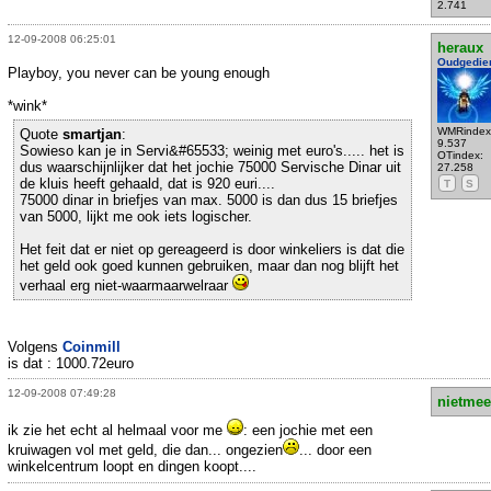
2.741
12-09-2008 06:25:01
heraux
Oudgedie
Playboy, you never can be young enough
*wink*
WMRindex
Quote
smartjan
:
9.537
Sowieso kan je in Servi&#65533; weinig met euro's..... het is
OTindex:
dus waarschijnlijker dat het jochie 75000 Servische Dinar uit
27.258
de kluis heeft gehaald, dat is 920 euri....
T
S
75000 dinar in briefjes van max. 5000 is dan dus 15 briefjes
van 5000, lijkt me ook iets logischer.
Het feit dat er niet op gereageerd is door winkeliers is dat die
het geld ook goed kunnen gebruiken, maar dan nog blijft het
verhaal erg niet-waarmaarwelraar
Volgens
Coinmill
is dat : 1000.72euro
12-09-2008 07:49:28
nietmee
ik zie het echt al helmaal voor me
: een jochie met een
kruiwagen vol met geld, die dan... ongezien
... door een
winkelcentrum loopt en dingen koopt....