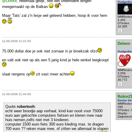
@Duifke
, hélemaal gelijk, heb wel vreemdere dingen
Oudgedie
meegemaakt op de Balkan
Maar 'Tats' zal z'n lesje wel geleerd hebben, hoop ik voor hem
WMRindex
3.482
OTindex:
10.385
S
11-09-2008 21:41:50
Delenn
75.000 dollar doe je ook niet zomaar in je broekzak ofzo
Oudgedie
en valt ook niet op als een 5 jarig kind je hele winkel leegkoopt
WMRindex
3.059
slaat nergens op
zit vast meer achter
OTindex:
36.772
S
11-09-2008 21:44:06
Robin2
Senior lid
WMRindex
Quote
robertooh
:
299
OTindex: 
echt weer broodje aap verhaal, kind kan nooit voor 75000
Wnplts:
euro aan gekochte computers fietsen en kleren mee naar
Zwijndrech
huis nemen,zelfs niet met 3 kinderen.
computer 1500 euro fiets 300 euro kleding max. te dragen
700 euro ?? reken maar mee, of zitten we allemaal te slapen