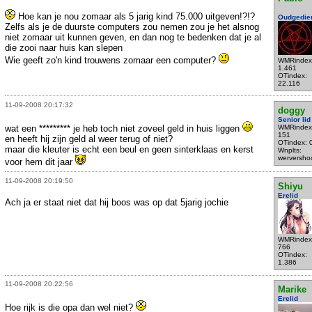
Hoe kan je nou zomaar als 5 jarig kind 75.000 uitgeven!?!?
Oudgedie
Zelfs als je de duurste computers zou nemen zou je het alsnog
niet zomaar uit kunnen geven, en dan nog te bedenken dat je al
die zooi naar huis kan slepen
Wie geeft zo'n kind trouwens zomaar een computer?
WMRindex
1.461
OTindex:
22.116
11-09-2008 20:17:32
doggy
Senior lid
wat een ********* je heb toch niet zoveel geld in huis liggen
WMRindex
151
en heeft hij zijn geld al weer terug of niet?
OTindex: 
maar die kleuter is echt een beul en geen sinterklaas en kerst
Wnplts:
werversho
voor hem dit jaar
11-09-2008 20:19:50
Shiyu
Erelid
Ach ja er staat niet dat hij boos was op dat 5jarig jochie
WMRindex
766
OTindex:
1.386
11-09-2008 20:22:56
Marike
Erelid
Hoe rijk is die opa dan wel niet?