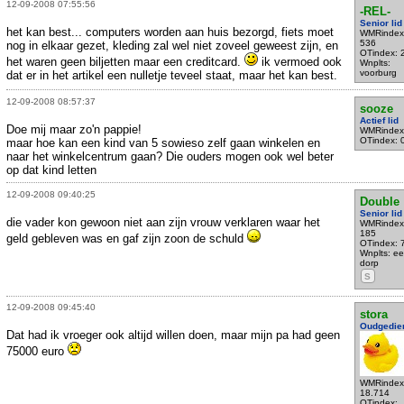
12-09-2008 07:55:56
-REL-
Senior lid
het kan best... computers worden aan huis bezorgd, fiets moet
WMRindex
536
nog in elkaar gezet, kleding zal wel niet zoveel geweest zijn, en
OTindex: 
het waren geen biljetten maar een creditcard.
ik vermoed ook
Wnplts:
voorburg
dat er in het artikel een nulletje teveel staat, maar het kan best.
12-09-2008 08:57:37
sooze
Actief lid
Doe mij maar zo'n pappie!
WMRindex
OTindex: 
maar hoe kan een kind van 5 sowieso zelf gaan winkelen en
naar het winkelcentrum gaan? Die ouders mogen ook wel beter
op dat kind letten
12-09-2008 09:40:25
Double
Senior lid
die vader kon gewoon niet aan zijn vrouw verklaren waar het
WMRindex
185
geld gebleven was en gaf zijn zoon de schuld
OTindex: 
Wnplts: e
dorp
S
12-09-2008 09:45:40
stora
Oudgedie
Dat had ik vroeger ook altijd willen doen, maar mijn pa had geen
75000 euro
WMRindex
18.714
OTindex: