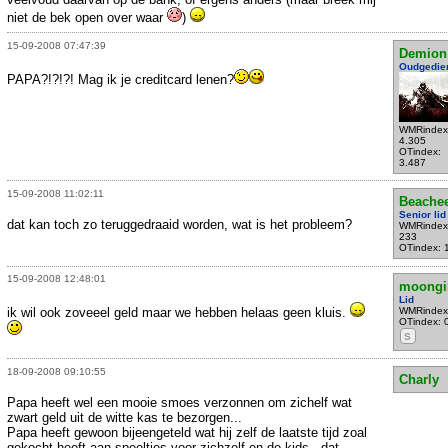
niet de bek open over waar
)
15-09-2008 07:47:39
Demion
Oudgedie
PAPA?!?!?! Mag ik je creditcard lenen?
WMRindex
4.305
OTindex:
3.487
15-09-2008 11:02:11
Beache
Senior lid
dat kan toch zo teruggedraaid worden, wat is het probleem?
WMRindex
233
OTindex: 
15-09-2008 12:48:01
moongi
Lid
ik wil ook zoveeel geld maar we hebben helaas geen kluis.
WMRindex
OTindex: 
S
18-09-2008 09:10:55
Charly
Papa heeft wel een mooie smoes verzonnen om zichelf wat
zwart geld uit de witte kas te bezorgen...
Papa heeft gewoon bijeengeteld wat hij zelf de laatste tijd zoal
gekocht heeft aan speeltjes voor zichzelf en de kids - dat