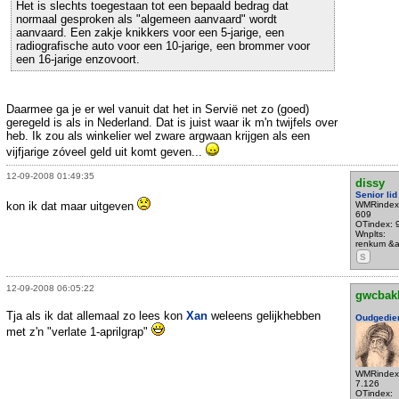
Het is slechts toegestaan tot een bepaald bedrag dat
normaal gesproken als "algemeen aanvaard" wordt
aanvaard. Een zakje knikkers voor een 5-jarige, een
radiografische auto voor een 10-jarige, een brommer voor
een 16-jarige enzovoort.
Daarmee ga je er wel vanuit dat het in Servië net zo (goed)
geregeld is als in Nederland. Dat is juist waar ik m'n twijfels over
heb. Ik zou als winkelier wel zware argwaan krijgen als een
vijfjarige zóveel geld uit komt geven...
12-09-2008 01:49:35
dissy
Senior lid
kon ik dat maar uitgeven
WMRindex
609
OTindex: 
Wnplts:
renkum &
S
12-09-2008 06:05:22
gwcbak
Tja als ik dat allemaal zo lees kon
Xan
weleens gelijkhebben
Oudgedie
met z'n "verlate 1-aprilgrap"
WMRindex
7.126
OTindex: