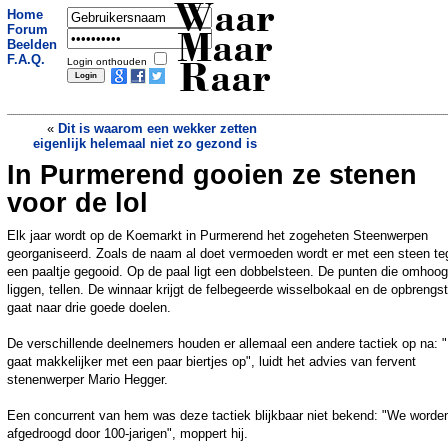
Waar
Home
Forum
Maar
Beelden
F.A.Q.
Login onthouden
Raar
«
Dit is waarom een wekker zetten
eigenlijk helemaal niet zo gezond is
In Purmerend gooien ze stenen
Tiener staat elke dag op in de
overtuiging dat het 11 juni is
»
voor de lol
Elk jaar wordt op de Koemarkt in Purmerend het zogeheten Steenwerpen
georganiseerd. Zoals de naam al doet vermoeden wordt er met een steen te
een paaltje gegooid. Op de paal ligt een dobbelsteen. De punten die omhoog
liggen, tellen. De winnaar krijgt de felbegeerde wisselbokaal en de opbrengst
gaat naar drie goede doelen.
De verschillende deelnemers houden er allemaal een andere tactiek op na: 
gaat makkelijker met een paar biertjes op", luidt het advies van fervent
stenenwerper Mario Hegger.
Een concurrent van hem was deze tactiek blijkbaar niet bekend: "We worde
afgedroogd door 100-jarigen", moppert hij.