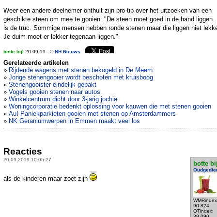
Weer een andere deelnemer onthult zijn pro-tip over het uitzoeken van een
geschikte steen om mee te gooien: "De steen moet goed in de hand liggen.
is de truc. Sommige mensen hebben ronde stenen maar die liggen niet lekke
Je duim moet er lekker tegenaan liggen."
botte bijl
20-09-19 - ©
NH Nieuws
Gerelateerde artikelen
»
Rijdende wagens met stenen bekogeld in De Meern
»
Jonge stenengooier wordt beschoten met kruisboog
»
Stenengooister eindelijk gepakt
»
Vogels gooien stenen naar autos
»
Winkelcentrum dicht door 3-jarig jochie
»
Woningcorporatie bedenkt oplossing voor kauwen die met stenen gooien
»
Au! Paniekparkieten gooien met stenen op Amsterdammers
»
NK Geraniumwerpen in Emmen maakt veel los
Reacties
20-09-2019 10:05:27
botte bi
Oudgedie
als de kinderen maar zoet zijn
WMRindex
90.824
OTindex:
39.090