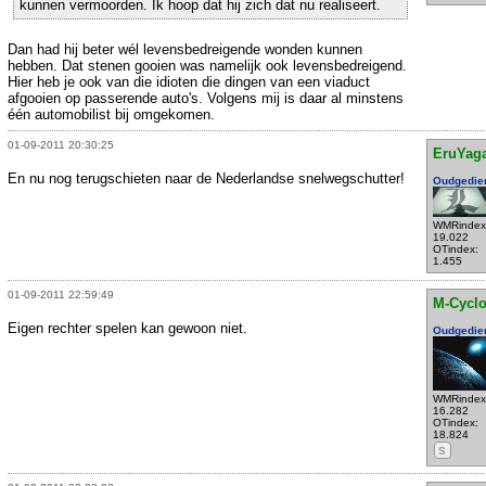
kunnen vermoorden. Ik hoop dat hij zich dat nu realiseert.
Dan had hij beter wél levensbedreigende wonden kunnen
hebben. Dat stenen gooien was namelijk ook levensbedreigend.
Hier heb je ook van die idioten die dingen van een viaduct
afgooien op passerende auto's. Volgens mij is daar al minstens
één automobilist bij omgekomen.
01-09-2011 20:30:25
EruYag
En nu nog terugschieten naar de Nederlandse snelwegschutter!
Oudgedie
WMRindex
19.022
OTindex:
1.455
01-09-2011 22:59:49
M-Cycl
Eigen rechter spelen kan gewoon niet.
Oudgedie
WMRindex
16.282
OTindex:
18.824
S