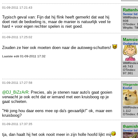
01-09-2011 17:21:43
Rattenh
Senior lid
Typisch geval van: Fijn dat hij flink heeft gemerkt dat wat hij
WMRindex
608
doet niet de bedoeling is, maar de manier is natuurlijk veel te
OTindex: 
hard + voor eigen rechter spelen is niet goed.
Wnplts: Ti
01-09-2011 17:25:02
Mamsie
Oudgedie
Zouden ze hier ook moeten doen naar die autoweg-schutters!
Laatste edit 01-09-2011 17:32
WMRindex
46.743
OTindex:
97.361
01-09-2011 17:27:58
Vliegende
Erelid
@DJ_BiZzArR
: Precies, als je stenen naar auto's gaat gooien
verwacht je ook echt dat er iemand met een kruisboog op je
gaat schieten.
WMRindex
"Hé jong hou daar eens mee op da's gevaarlijk!" ok, maar een
1.112
OTindex: 
kruisboog?
01-09-2011 17:37:35
thamis
Senior lid
tja, dan haalt hij het ook nooit meer in zijn holle hoofd lijkt mij