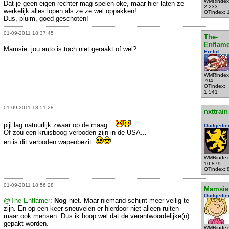
WMRindex
Dat je geen eigen rechter mag spelen oke, maar hier laten ze
2.233
werkelijk alles lopen als ze ze wel oppakken!
OTindex: 
Dus, pluim, goed geschoten!
01-09-2011 18:37:45
The-
Enflame
Mamsie: jou auto is toch niet geraakt of wel?
Erelid
WMRindex
704
OTindex:
1.541
01-09-2011 18:51:28
nxttrain
pijl lag natuurlijk zwaar op de maag...
Oudgedie
Of zou een kruisboog verboden zijn in de USA...
en is dit verboden wapenbezit.
WMRindex
10.879
OTindex: 
01-09-2011 18:56:28
Mamsie
Oudgedie
@The-Enflamer
:
Nog
niet. Maar niemand schijnt meer veilig te
zijn. En op een keer sneuvelen er hierdoor niet alleen ruiten
maar ook mensen. Dus ik hoop wel dat de verantwoordelijke(n)
gepakt worden.
WMRindex