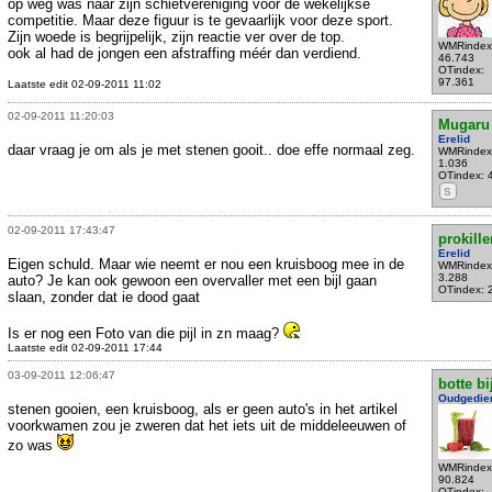
op weg was naar zijn schietvereniging voor de wekelijkse
competitie. Maar deze figuur is te gevaarlijk voor deze sport.
Zijn woede is begrijpelijk, zijn reactie ver over de top.
WMRindex
ook al had de jongen een afstraffing méér dan verdiend.
46.743
OTindex:
97.361
Laatste edit 02-09-2011 11:02
02-09-2011 11:20:03
Mugaru
Erelid
daar vraag je om als je met stenen gooit.. doe effe normaal zeg.
WMRindex
1.036
OTindex: 
S
02-09-2011 17:43:47
prokille
Erelid
Eigen schuld. Maar wie neemt er nou een kruisboog mee in de
WMRindex
3.288
auto? Je kan ook gewoon een overvaller met een bijl gaan
OTindex: 
slaan, zonder dat ie dood gaat
Is er nog een Foto van die pijl in zn maag?
Laatste edit 02-09-2011 17:44
03-09-2011 12:06:47
botte bi
Oudgedie
stenen gooien, een kruisboog, als er geen auto's in het artikel
voorkwamen zou je zweren dat het iets uit de middeleeuwen of
zo was
WMRindex
90.824
OTindex: