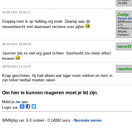
39.090
04-09-2011 18:06:17
Zieltje
Senior lid
Grappig toen ik op failblog.org keek. Daarop was dit
WMRindex
171
nieuwsbericht met daarnaast reclame voor pijlen
OTindex: 
Wnplts:
Kampen
06-09-2011 18:09:19
lance19
Jammer dat ze niet erg goed richten. Voorhoofd zou beter effect
leveren.
28-09-2011 13:14:37
nasolio
Knap geschoten, hij had alleen wat lager moet mikken en hem in
zijn linker teelbal moeten raken.
Om hier te kunnen reageren moet je lid zijn.
Meld je
nu
aan.
Login via:
WMRphp ver. 6.0 mobiel -
0.14082
secs -
Normale versie