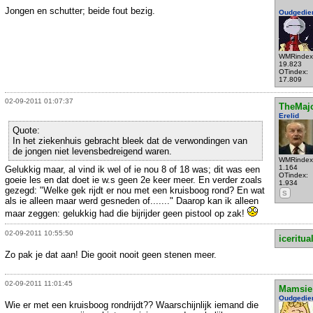
Jongen en schutter; beide fout bezig.
Oudgedie
WMRindex
19.823
OTindex:
17.809
02-09-2011 01:07:37
TheMaj
Erelid
Quote:
In het ziekenhuis gebracht bleek dat de verwondingen van
de jongen niet levensbedreigend waren.
WMRindex
1.164
Gelukkig maar, al vind ik wel of ie nou 8 of 18 was; dit was een
OTindex:
goeie les en dat doet ie w.s geen 2e keer meer. En verder zoals
1.934
gezegd: "Welke gek rijdt er nou met een kruisboog rond? En wat
S
als ie alleen maar werd gesneden of......." Daarop kan ik alleen
maar zeggen: gelukkig had die bijrijder geen pistool op zak!
02-09-2011 10:55:50
iceritua
Zo pak je dat aan! Die gooit nooit geen stenen meer.
02-09-2011 11:01:45
Mamsie
Oudgedie
Wie er met een kruisboog rondrijdt?? Waarschijnlijk iemand die