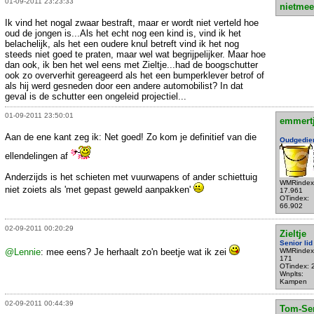
01-09-2011 23:23:33
nietmee
Ik vind het nogal zwaar bestraft, maar er wordt niet verteld hoe
oud de jongen is...Als het echt nog een kind is, vind ik het
belachelijk, als het een oudere knul betreft vind ik het nog
steeds niet goed te praten, maar wel wat begrijpelijker. Maar hoe
dan ook, ik ben het wel eens met Zieltje...had de boogschutter
ook zo oververhit gereageerd als het een bumperklever betrof of
als hij werd gesneden door een andere automobilist? In dat
geval is de schutter een ongeleid projectiel...
01-09-2011 23:50:01
emmert
Aan de ene kant zeg ik: Net goed! Zo kom je definitief van die
Oudgedie
ellendelingen af
Anderzijds is het schieten met vuurwapens of ander schiettuig
WMRindex
niet zoiets als 'met gepast geweld aanpakken'
17.961
OTindex:
66.902
02-09-2011 00:20:29
Zieltje
Senior lid
@Lennie
: mee eens? Je herhaalt zo'n beetje wat ik zei
WMRindex
171
OTindex: 
Wnplts:
Kampen
02-09-2011 00:44:39
Tom-Se