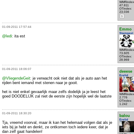
WMRindex
47.811
OTindex:
23.036
S
01-09-2011 17:57:44
Emmo
Stamgast
@ledi
: ita est
WMRindex
73.605
OTindex:
28.969
01-09-2011 18:06:07
deeese
Erelid
@VliegendeGeit
: je verwacht ook niet dat als je auto aan het
rijden bent iemand met stenen naar je gooit.
het is niet enkel gevaarlijk maar zelfs dodelijk ja je leest het
WMRindex
goed DOODELIJK zal niet de eerste zijn hopelijk wel de laatste
2.776
OTindex:
1.242
01-09-2011 18:30:20
balou
Erelid
Tja, vreemd voorval, maar ik kan het helemaal volgen dat als je
iets bij je hebt en denkt, ze ontkomen toch iedere keer, dat je
dan zelf gaat handelen!