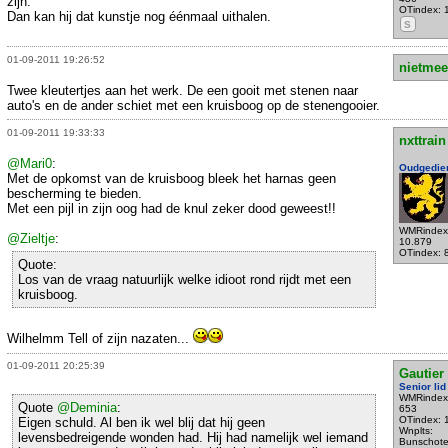
zijn.
OTindex: 
Dan kan hij dat kunstje nog éénmaal uithalen.
S
01-09-2011 19:26:52
nietmee
Twee kleutertjes aan het werk. De een gooit met stenen naar
auto's en de ander schiet met een kruisboog op de stenengooier.
01-09-2011 19:33:33
nxttrain
@Mari0
:
Oudgedie
Met de opkomst van de kruisboog bleek het harnas geen
bescherming te bieden.
Met een pijl in zijn oog had de knul zeker dood geweest!!
WMRindex
@Zieltje
:
10.879
OTindex: 
Quote:
Los van de vraag natuurlijk welke idioot rond rijdt met een
kruisboog.
Wilhelmm Tell of zijn nazaten...
01-09-2011 20:25:39
Gautier
Senior lid
WMRindex
Quote
@Deminia
:
653
OTindex: 
Eigen schuld. Al ben ik wel blij dat hij geen
Wnplts:
levensbedreigende wonden had. Hij had namelijk wel iemand
Bunschot