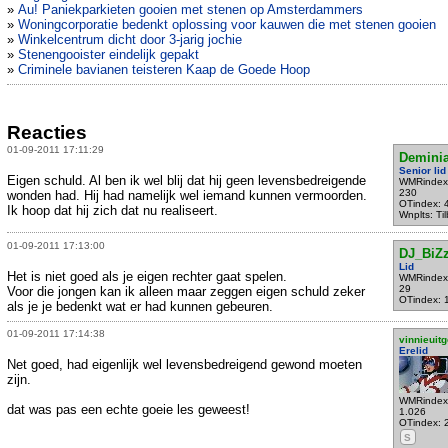
»
Au! Paniekparkieten gooien met stenen op Amsterdammers
»
Woningcorporatie bedenkt oplossing voor kauwen die met stenen gooien
»
Winkelcentrum dicht door 3-jarig jochie
»
Stenengooister eindelijk gepakt
»
Criminele bavianen teisteren Kaap de Goede Hoop
Reacties
01-09-2011 17:11:29
Demini
Senior lid
Eigen schuld. Al ben ik wel blij dat hij geen levensbedreigende
WMRindex
230
wonden had. Hij had namelijk wel iemand kunnen vermoorden.
OTindex: 
Ik hoop dat hij zich dat nu realiseert.
Wnplts: Ti
01-09-2011 17:13:00
DJ_BiZ
Lid
Het is niet goed als je eigen rechter gaat spelen.
WMRindex
29
Voor die jongen kan ik alleen maar zeggen eigen schuld zeker
OTindex: 
als je je bedenkt wat er had kunnen gebeuren.
01-09-2011 17:14:38
vinnieuitg
Erelid
Net goed, had eigenlijk wel levensbedreigend gewond moeten
zijn.
WMRindex
dat was pas een echte goeie les geweest!
1.026
OTindex: 
S