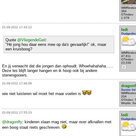
WMRindex
384
OTindex:
1.078
01-09-2011 17:43:12
ledi
Oudgedie
Quote
@VliegendeGeit
:
"Hé jong hou daar eens mee op da's gevaarlijk!" ok, maar
een kruisboog?
WMRindex
47.811
OTindex:
23.036
En jij verwacht dat die jongen dan ophoudt. Whoehahahaha......
S
Deze les blijft langer hangen en ik hoop ook bij andere
stenengooiers.
01-09-2011 17:46:06
dragonf
Senior lid
wie niet luisteren wil moet het maar voelen is
WMRindex
204
OTindex: 
Wnplts: S
01-09-2011 17:55:23
ledi
Oudgedie
@dragonfly
: kinderen slaan mag niet, maar over afknallen met
een boog staat niets geschreven.