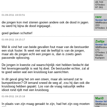
46.743
OTindex:
97.361
01-09-2011 19:03:51
ravv
Senior lid
die jongen kon met stenen gooien andere ook de dood in jagen.
WMRindex
203
nu werd hij bijna de dood ingejaagd..
OTindex: 
goed gedaan schutter!
01-09-2011 19:15:17
Zieltje
Senior lid
Wel ik vind het van beide gevallen fout maar van de bestuurder
WMRindex
171
een stuk fouter. Ik weet niet wat de leeftijd is van de jongen,
OTindex: 
maar als de jongen echt een jongen is, dan is zoiets geen
Wnplts:
passende oplossing.
Kampen
De jongen in kwestie zal waarschijnlijk niet hebben bedacht dat
het levensgevaarlijk is wat hij doet. De bestuurder echter, zal al
te goed weten wat een kruisboog kan aanrichten.
In dit geval ging het om een steen, maar als iemand zat te
bumperkleven? Of iemand sneed de weg af, zou hij dan ook die
kruisboog hebben gepakt. Los van de vraag natuurlijk welke
idioot rond rijdt met een kruisboog.
01-09-2011 19:15:18
Mari0
Senior lid
In plaats van zijn maag geraakt te zijn, had het zijn oog moeten
WMRindex
436