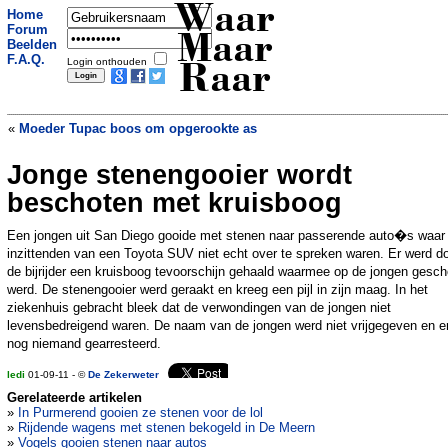
Waar
Home
Forum
Maar
Beelden
F.A.Q.
Login onthouden
Raar
«
Moeder Tupac boos om opgerookte as
Jonge stenengooier wordt
Agent maakt onbedoeld seksfilmpje
»
beschoten met kruisboog
Een jongen uit San Diego gooide met stenen naar passerende auto�s waar
inzittenden van een Toyota SUV niet echt over te spreken waren. Er werd d
de bijrijder een kruisboog tevoorschijn gehaald waarmee op de jongen gesc
werd. De stenengooier werd geraakt en kreeg een pijl in zijn maag. In het
ziekenhuis gebracht bleek dat de verwondingen van de jongen niet
levensbedreigend waren. De naam van de jongen werd niet vrijgegeven en er
nog niemand gearresteerd.
ledi
01-09-11 - ©
De Zekerweter
Gerelateerde artikelen
»
In Purmerend gooien ze stenen voor de lol
»
Rijdende wagens met stenen bekogeld in De Meern
»
Vogels gooien stenen naar autos