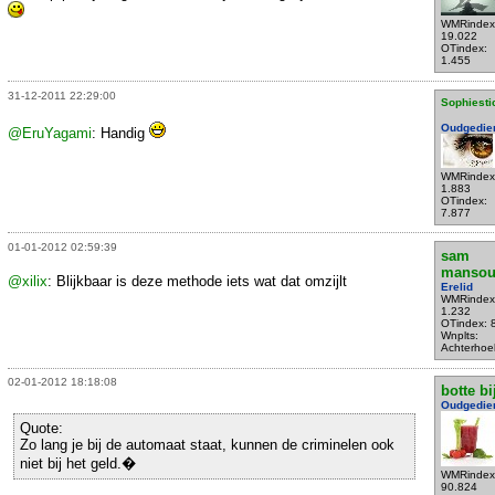
WMRindex
19.022
OTindex:
1.455
31-12-2011 22:29:00
Sophiesti
Oudgedie
@EruYagami
: Handig
WMRindex
1.883
OTindex:
7.877
01-01-2012 02:59:39
sam
mansou
@xilix
: Blijkbaar is deze methode iets wat dat omzijlt
Erelid
WMRindex
1.232
OTindex: 
Wnplts:
Achterhoe
02-01-2012 18:18:08
botte bi
Oudgedie
Quote:
Zo lang je bij de automaat staat, kunnen de criminelen ook
niet bij het geld.�
WMRindex
90.824