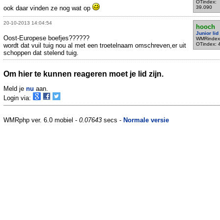
OTindex:
ook daar vinden ze nog wat op
39.090
20-10-2013 14:04:54
hooch
Junior lid
Oost-Europese boefjes??????
WMRindex
OTindex: 
wordt dat vuil tuig nou al met een troetelnaam omschreven,er uit
schoppen dat stelend tuig.
Om hier te kunnen reageren moet je lid zijn.
Meld je
nu
aan.
Login via:
WMRphp ver. 6.0 mobiel -
0.07643
secs -
Normale versie