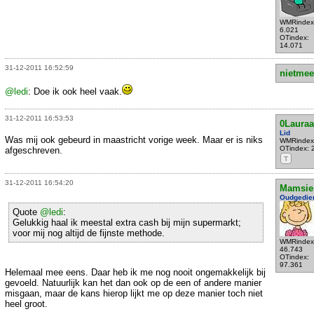
WMRindex
6.021
OTindex:
14.071
31-12-2011 16:52:59
nietmee
@ledi
: Doe ik ook heel vaak.
31-12-2011 16:53:53
0Lauraa
Lid
Was mij ook gebeurd in maastricht vorige week. Maar er is niks
WMRindex
OTindex: 
afgeschreven.
T
31-12-2011 16:54:20
Mamsie
Oudgedie
Quote
@ledi
:
Gelukkig haal ik meestal extra cash bij mijn supermarkt;
voor mij nog altijd de fijnste methode.
WMRindex
46.743
OTindex:
97.361
Helemaal mee eens. Daar heb ik me nog nooit ongemakkelijk bij
gevoeld. Natuurlijk kan het dan ook op de een of andere manier
misgaan, maar de kans hierop lijkt me op deze manier toch niet
heel groot.