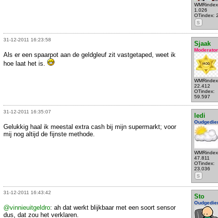
WMRindex
1.026
OTindex: 
S
31-12-2011 16:23:58
Sjaak
Moderator
Als er een spaarpot aan de geldgleuf zit vastgetaped, weet ik
hoe laat het is.
WMRindex
22.412
OTindex:
59.597
31-12-2011 16:35:07
ledi
Oudgedie
Gelukkig haal ik meestal extra cash bij mijn supermarkt; voor
mij nog altijd de fijnste methode.
WMRindex
47.811
OTindex:
23.036
S
31-12-2011 16:43:42
Sto
Oudgedie
@vinnieuitgeldro
: ah dat werkt blijkbaar met een soort sensor
dus, dat zou het verklaren.