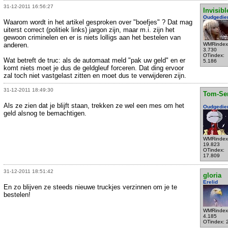
31-12-2011 16:56:27
Invisibl
Oudgedie
Waarom wordt in het artikel gesproken over "boefjes" ? Dat mag
uiterst correct (politiek links) jargon zijn, maar m.i. zijn het
gewoon criminelen en er is niets lolligs aan het bestelen van
anderen.
WMRindex
3.730
OTindex:
Wat betreft de truc: als de automaat meld "pak uw geld" en er
5.186
komt niets moet je dus de geldgleuf forceren. Dat ding ervoor
zal toch niet vastgelast zitten en moet dus te verwijderen zijn.
31-12-2011 18:49:30
Tom-Se
Als ze zien dat je blijft staan, trekken ze wel een mes om het
Oudgedie
geld alsnog te bemachtigen.
WMRindex
19.823
OTindex:
17.809
31-12-2011 18:51:42
gloria
Erelid
En zo blijven ze steeds nieuwe truckjes verzinnen om je te
bestelen!
WMRindex
4.185
OTindex: 