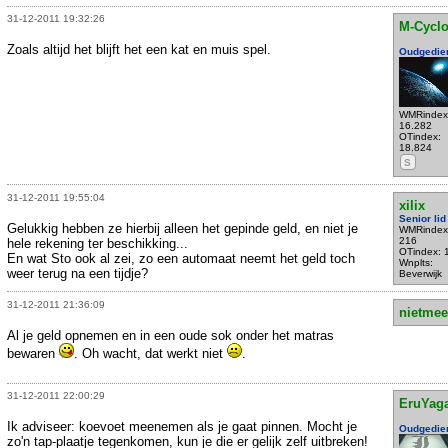
31-12-2011 19:32:26
M-Cycl
Zoals altijd het blijft het een kat en muis spel.
Oudgedie
WMRindex
16.282
OTindex:
18.824
S
31-12-2011 19:55:04
xilix
Senior lid
Gelukkig hebben ze hierbij alleen het gepinde geld, en niet je
WMRindex
216
hele rekening ter beschikking...
OTindex: 
En wat Sto ook al zei, zo een automaat neemt het geld toch
Wnplts:
weer terug na een tijdje?
Beverwijk
31-12-2011 21:36:09
nietmee
Al je geld opnemen en in een oude sok onder het matras
bewaren
. Oh wacht, dat werkt niet
.
31-12-2011 22:00:29
EruYag
Ik adviseer: koevoet meenemen als je gaat pinnen. Mocht je
Oudgedie
zo'n tap-plaatje tegenkomen, kun je die er gelijk zelf uitbreken!