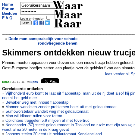
Waar
Home
Forum
Maar
Beelden
F.A.Q.
Login onthouden
Raar
«
Dode man aansprakelijk voor schade
rondvliegende benen
Skimmers ontdekken nieuw trucj
Vlaanderen krijgt eigen extensie
»
Pinners moeten oppassen voor dieven die een nieuw trucje hebben geleerd.
Oost-Europese boefjes zetten een plaatje over de geldsleuf van een pinaut
lees verder bij Sp
Knack
31-12-11 - ©
Spits
Gerelateerde artikelen
»
Vijfhonderd euro komt te laat uit flappentap, man uit de rij doet alsof hij pi
neemt het geld mee
»
Bewaker weg met inhoud flappentap
»
Mannen wandelen zonder problemen hotel uit met geldautomaat
»
Sumoworstelaar wandelt weg met geldautomaat
»
Man wil idkaart ruilen voor tattoo
»
Oplichters troggelen 5,9 miljoen af met tovertruc
»
Nederlander (37) steelt geldautomaat in Thailand na ruzie met zijn vrouw,
wordt al na 20 meter in de kraag gevat
»
Jongens stelen 20 cent uit geldautomaat Kanaleneiland