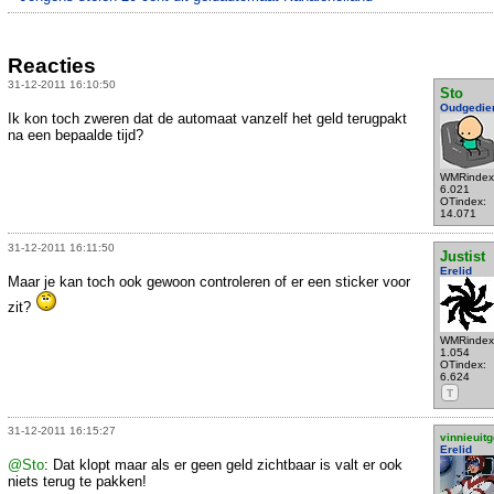
Reacties
31-12-2011 16:10:50
Sto
Oudgedie
Ik kon toch zweren dat de automaat vanzelf het geld terugpakt
na een bepaalde tijd?
WMRindex
6.021
OTindex:
14.071
31-12-2011 16:11:50
Justist
Erelid
Maar je kan toch ook gewoon controleren of er een sticker voor
zit?
WMRindex
1.054
OTindex:
6.624
T
31-12-2011 16:15:27
vinnieuitg
Erelid
@Sto
: Dat klopt maar als er geen geld zichtbaar is valt er ook
niets terug te pakken!