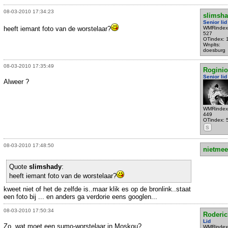
08-03-2010 17:34:23
slimsh
Senior lid
heeft iemant foto van de worstelaar?
WMRindex
527
OTindex: 
Wnplts:
doesburg
08-03-2010 17:35:49
Rogini
Senior lid
Alweer ?
WMRindex
449
OTindex: 
S
08-03-2010 17:48:50
nietmee
Quote
slimshady
:
heeft iemant foto van de worstelaar?
kweet niet of het de zelfde is..maar klik es op de bronlink..staat
een foto bij ... en anders ga verdorie eens googlen...
08-03-2010 17:50:34
Roderic
Lid
Zo, wat moet een sumo-worstelaar in Moskou?
WMRindex