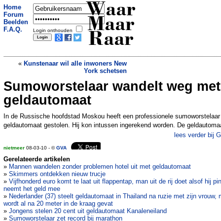
Waar
Home
Forum
Maar
Beelden
F.A.Q.
Login onthouden
Raar
«
Kunstenaar wil alle inwoners New
York schetsen
Sumoworstelaar wandelt weg met
Man pleegt moord om fotos
»
geldautomaat
In de Russische hoofdstad Moskou heeft een professionele sumoworstelaar
geldautomaat gestolen. Hij kon intussen ingerekend worden. De geldautoma
lees verder bij 
nietmeer
08-03-10 - ©
GVA
Gerelateerde artikelen
»
Mannen wandelen zonder problemen hotel uit met geldautomaat
»
Skimmers ontdekken nieuw trucje
»
Vijfhonderd euro komt te laat uit flappentap, man uit de rij doet alsof hij pi
neemt het geld mee
»
Nederlander (37) steelt geldautomaat in Thailand na ruzie met zijn vrouw,
wordt al na 20 meter in de kraag gevat
»
Jongens stelen 20 cent uit geldautomaat Kanaleneiland
»
Sumoworstelaar zet record bij marathon