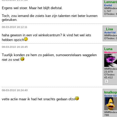
Lennar
Erelid
Ergens wel stoer. Maar het blijft diefstal.
WMRindex
1.747
OTindex: 
Toch, zou iemand die zoiets kan zijn talenten niet beter kunnen
gebruiken.
08-03-2010 16:12:11
_Lisa
Actief lid
haha gewoon in een vol winkelcentrum? ik vind het wel iets
WMRindex
OTindex: 
hebben opzich
08-03-2010 16:16:45
Luna
Moderator
Tuurlijk konden ze hem zo pakken, sumoworstelaars waggelen
niet zo snel
WMRindex
23.879
OTindex:
45.412
S
08-03-2010 16:24:40
knalkop
Senior lid
vette actie maar ik had het snachts gedaan ofzo
WMRindex
788