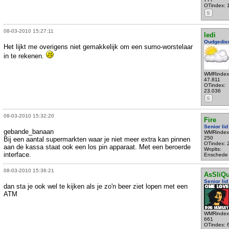
OTindex: 
S
08-03-2010 15:27:11
ledi
Oudgedie
Het lijkt me overigens niet gemakkelijk om een sumo-worstelaar
in te rekenen.
WMRindex
47.811
OTindex:
23.036
S
08-03-2010 15:32:20
Fire
Senior lid
gebande_banaan
WMRindex
250
Bij een aantal supermarkten waar je niet meer extra kan pinnen
OTindex: 
aan de kassa staat ook een los pin apparaat. Met een beroerde
Wnplts:
interface.
Enschede
08-03-2010 15:36:21
AsSliQ
Senior lid
dan sta je ook wel te kijken als je zo'n beer ziet lopen met een
ATM
WMRindex
661
OTindex: 