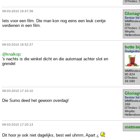
OTindex: 
08-03-2010 16:47:39
Gloriag
Senior lid
Iets voor een film. Die man kon nog eens een leuk centje
WMRindex
268
verdienen in een film.
OTindex: 
Wnplts:
Hellendoo
08-03-2010 16:52:27
botte bi
Oudgedie
@knalkop
:
's nachts is die winkel dicht en die automaat achter slot en
grendel
WMRindex
90.824
OTindex:
39.090
08-03-2010 17:10:10
Gloriag
Senior lid
Die Sumo deed het gewoon overdag!
WMRindex
268
OTindex: 
Wnplts:
Hellendoo
08-03-2010 17:20:13
nietmee
Dit hoor je ook niet dagelijks, best wel uhmm, Apart ¿