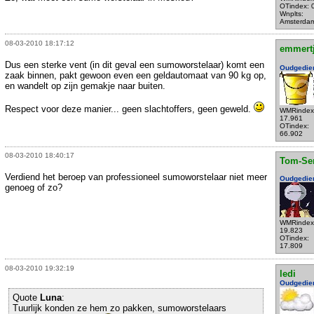
OTindex: 
Wnplts:
Amsterda
08-03-2010 18:17:12
emmert
Dus een sterke vent (in dit geval een sumoworstelaar) komt een
Oudgedie
zaak binnen, pakt gewoon even een geldautomaat van 90 kg op,
en wandelt op zijn gemakje naar buiten.
Respect voor deze manier... geen slachtoffers, geen geweld.
WMRindex
17.961
OTindex:
66.902
08-03-2010 18:40:17
Tom-Se
Verdiend het beroep van professioneel sumoworstelaar niet meer
Oudgedie
genoeg of zo?
WMRindex
19.823
OTindex:
17.809
08-03-2010 19:32:19
ledi
Oudgedie
Quote
Luna
:
Tuurlijk konden ze hem zo pakken, sumoworstelaars