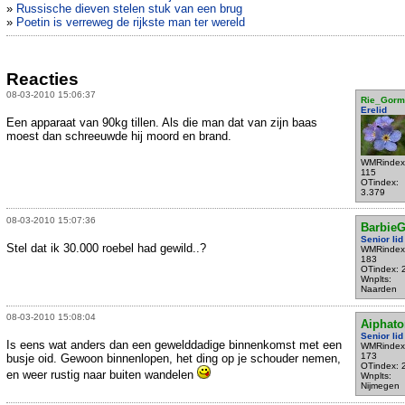
»
Russische dieven stelen stuk van een brug
»
Poetin is verreweg de rijkste man ter wereld
Reacties
08-03-2010 15:06:37
Rie_Gormo
Erelid
Een apparaat van 90kg tillen. Als die man dat van zijn baas
moest dan schreeuwde hij moord en brand.
WMRindex
115
OTindex:
3.379
08-03-2010 15:07:36
BarbieG
Senior lid
Stel dat ik 30.000 roebel had gewild..?
WMRindex
183
OTindex: 
Wnplts:
Naarden
08-03-2010 15:08:04
Aiphato
Senior lid
Is eens wat anders dan een gewelddadige binnenkomst met een
WMRindex
173
busje oid. Gewoon binnenlopen, het ding op je schouder nemen,
OTindex: 
en weer rustig naar buiten wandelen
Wnplts:
Nijmegen