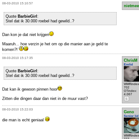
08-03-2010 15:10:57
nietmee
Quote
BarbieGirl
:
Stel dat ik 30.000 roebel had gewild..?
Dan kon je dat niet krijgen
Maaruh... hoe verzin je het om op die manier aan je geld te
komen?!
08-03-2010 15:17:35
ChrisM
Erelid
Quote
BarbieGirl
:
Stel dat ik 30.000 roebel had gewild..?
WMRindex
702
Dat kan ik gewoon pinnen hoor
OTindex:
4.067
Zitten die dingen daar dan niet in de muur vast?
S
08-03-2010 15:22:03
Geno
Senior lid
die man is echt geniaal
WMRindex
777