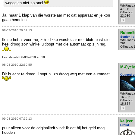
waggelen niet zo snel
WMRindex
47.811
OTindex:
Ja, maar 1 klap van die worstelaar met dat apparaat en je kon
23.036
gaan hemelen.
S
08-03-2010 20:09:13
Ruben9
Senior lid
Ik zie het al voor me, zo'n dikke worstelaar met blote bast die
WMRindex
291
heel droog zo'n winkel uitloopt met die automaat op zijn rug.
OTindex: 
Laatste edit 08-03-2010 20:10
08-03-2010 22:39:55
M-Cycl
Dit is echt te droog. Loopt hij zo droog weg met een automaat.
Oudgedie
WMRindex
16.282
OTindex:
18.824
S
09-03-2010 07:56:13
keijzer
Erelid
puur alleen voor de originaliteit vindt ik dat hij het geld mag
houden