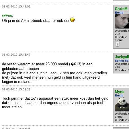
08-03-2010 15:48:01
ChrisM
Erelid
@Fire
:
Oh ja in de AH in Sneek staat er ook een
WMRindex
702
OTindex:
4.067
S
08-03-2010 15:48:47
Jackyall
Senior lid
de vraag waarom er maar 25.000 roedel (�613) in een
WMRindex
216
geldautomaat stoppen
OTindex: 
de prijzen in rusland zijn vrij laag. ik heb me ook laten vertellen
(net) dat ook veel mensen hun geld in hun hand uitgekeerd
krijgen in rusland.
08-03-2010 15:52:27
Myne
Erelid
Toch jammer dat zo'n apparaat een stuk meer kost dan het geld
dat er in zit... haal het dan ergens anders vandaan als je toch
moet stelen.
WMRindex
1.659
OTindex: 
08-03-2010 15:57:24