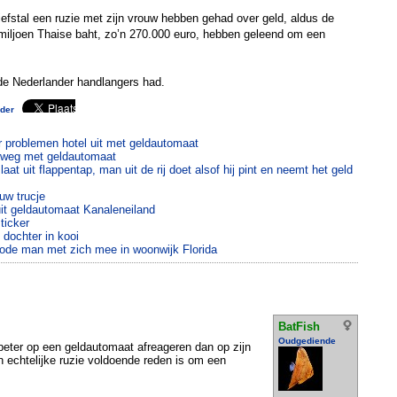
efstal een ruzie met zijn vrouw hebben gehad over geld, aldus de
0 miljoen Thaise baht, zo’n 270.000 euro, hebben geleend om een
f de Nederlander handlangers had.
der
problemen hotel uit met geldautomaat
 weg met geldautomaat
aat uit flappentap, man uit de rij doet alsof hij pint en neemt het geld
uw trucje
it geldautomaat Kanaleneiland
ticker
 dochter in kooi
dode man met zich mee in woonwijk Florida
BatFish
Oudgediende
 beter op een geldautomaat afreageren dan op zijn
en echtelijke ruzie voldoende reden is om een