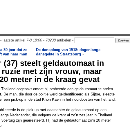
- laatste artikel
7-8 18:00
-
78238
artikelen -
 30 jaar dat ze
De dansplaag van 1518: dagenlange
ft van haar man
dansgekte in Straatsburg
»
 (37) steelt geldautomaat in
 ruzie met zijn vrouw, maar
 20 meter in de kraag gevat
 Thailand opgepakt omdat hij probeerde een geldautomaat te stelen.
 De man, die door de politie werd geïdentificeerd als Sijtse, sleepte
r een pick-up in de stad Khon Kaen in het noordoosten van het land.
bliceerde is de pick-up met daarachter de geldautomaat op een
arige Nederlander, die volgens de krant al zo’n zes jaar in Thailand
t voertuig zijn gearresteerd. Hij had de geldautomaat zo’n 20 meter
o.