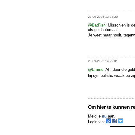
23-09-2025 13:23:20
@BatFish
: Misschien is d
als geldautomaat.
Je weet maar nooit, tegen
23-09-2025 14:29:01
@Emmo
: Ah, door die ge
hij symbolishc wraak op zij
Om hier te kunnen rea
Meld je
nu
aan.
Login via: