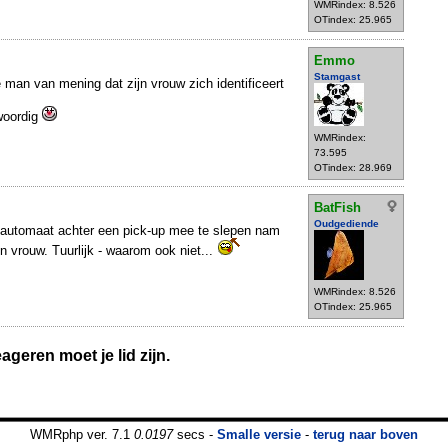
WMRindex: 8.526
OTindex: 25.965
Emmo
Stamgast
e man van mening dat zijn vrouw zich identificeert
woordig
WMRindex:
73.595
OTindex: 28.969
BatFish
Oudgediende
ldautomaat achter een pick-up mee te slepen nam
n vrouw. Tuurlijk - waarom ook niet...
WMRindex: 8.526
OTindex: 25.965
geren moet je lid zijn.
WMRphp ver. 7.1
0.0197
secs -
Smalle versie
-
terug naar boven