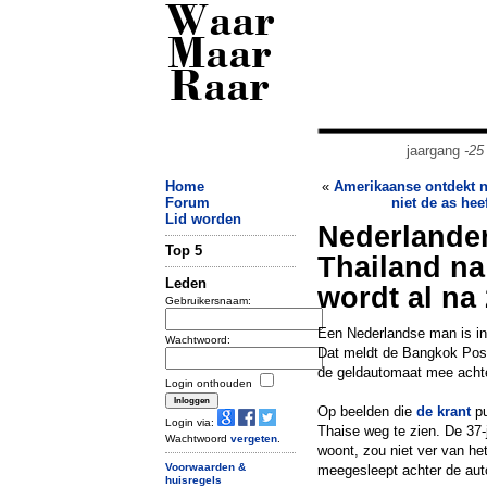
Waar
Maar
Raar
jaargang
-25
Home
«
Amerikaanse ontdekt na
Forum
niet de as hee
Lid worden
Nederlander
Top 5
Thailand na
Leden
wordt al na
Gebruikersnaam:
Een Nederlandse man is in
Wachtwoord:
Dat meldt de Bangkok Post.
de geldautomaat mee achte
Login onthouden
Op beelden die
de krant
pu
Login via:
Thaise weg te zien. De 37-j
Wachtwoord
vergeten
.
woont, zou niet ver van he
Voorwaarden &
meegesleept achter de aut
huisregels