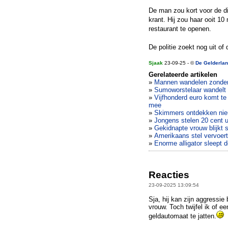
De man zou kort voor de di
krant. Hij zou haar ooit 1
restaurant te openen.
De politie zoekt nog uit o
Sjaak
23-09-25 - ©
De Gelderlan
Gerelateerde artikelen
»
Mannen wandelen zonder 
»
Sumoworstelaar wandelt
»
Vijfhonderd euro komt te l
mee
»
Skimmers ontdekken nie
»
Jongens stelen 20 cent u
»
Gekidnapte vrouw blijkt s
»
Amerikaans stel vervoert
»
Enorme alligator sleept 
Reacties
23-09-2025 13:09:54
Sja, hij kan zijn aggressie
vrouw. Toch twijfel ik of e
geldautomaat te jatten.