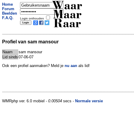
Waar
Home
Forum
Maar
Beelden
F.A.Q.
Login onthouden
Raar
Profiel van sam mansour
Naam
sam mansour
Lid sinds
07-06-07
Ook een profiel aanmaken? Meld je
nu aan
als lid!
WMRphp ver. 6.0 mobiel -
0.00504
secs -
Normale versie