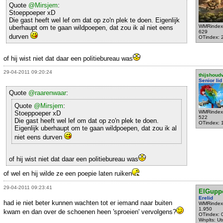
Quote
@Mirsjem
:
Stoeppoeper xD
Die gast heeft wel lef om dat op zo'n plek te doen. Eigenlijk
WMRindex
uberhaupt om te gaan wildpoepen, dat zou ik al niet eens
629
durven
OTindex: 
of hij wist niet dat daar een politiebureau was
29-04-2011 09:20:24
thijshoud
Senior lid
Quote
@raarenwaar
:
Quote
@Mirsjem
:
WMRindex
Stoeppoeper xD
522
Die gast heeft wel lef om dat op zo'n plek te doen.
OTindex: 
Eigenlijk uberhaupt om te gaan wildpoepen, dat zou ik al
niet eens durven
of hij wist niet dat daar een politiebureau was
of wel en hij wilde ze een poepie laten ruiken
29-04-2011 09:23:41
ElGupp
Erelid
had ie niet beter kunnen wachten tot er iemand naar buiten
WMRindex
1.950
kwam en dan over de schoenen heen 'sproeien' vervolgens?
OTindex: 
Wnplts: Ut