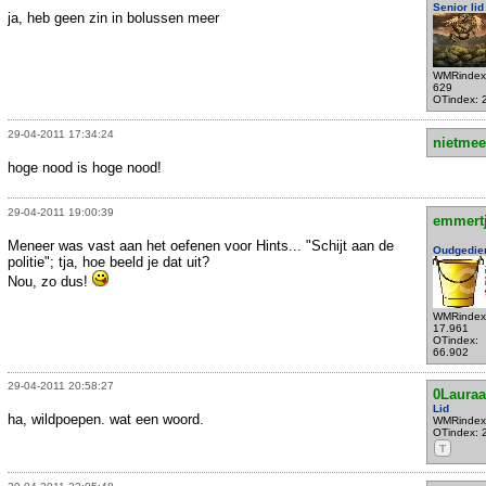
Senior lid
ja, heb geen zin in bolussen meer
WMRindex
629
OTindex: 
29-04-2011 17:34:24
nietmee
hoge nood is hoge nood!
29-04-2011 19:00:39
emmert
Meneer was vast aan het oefenen voor Hints... "Schijt aan de
Oudgedie
politie"; tja, hoe beeld je dat uit?
Nou, zo dus!
WMRindex
17.961
OTindex:
66.902
29-04-2011 20:58:27
0Lauraa
Lid
ha, wildpoepen. wat een woord.
WMRindex
OTindex: 
T