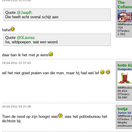
29-04-2011 22:05:48
The-
Enflame
Erelid
Quote
@JaapB
:
Die heeft echt overal schijt aan
WMRindex
704
haha
OTindex:
1.541
Quote
@0Lauraa
:
ha, wildpoepen. wat een woord.
daar ban ik het met je eens
29-04-2011 22:37:03
botte bi
Oudgedie
wil het niet goed praten van die man, maar hij had wel lef
WMRindex
90.824
OTindex:
39.090
30-04-2011 03:37:38
toetje
Junior lid
Toen de nood op zijn hoogst was
, was het politiebureau het
WMRindex
OTindex: 
dichtste bij
Wnplts:
eindhoven