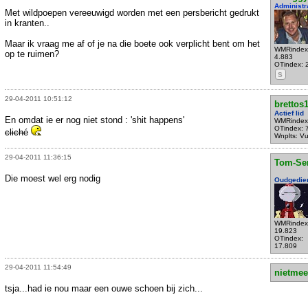
Administr
Met wildpoepen vereeuwigd worden met een persbericht gedrukt
in kranten..
Maar ik vraag me af of je na die boete ook verplicht bent om het
WMRindex
op te ruimen?
4.883
OTindex: 
S
29-04-2011 10:51:12
brettos
Actief lid
En omdat ie er nog niet stond : 'shit happens'
WMRindex
OTindex: 
cliché
Wnplts: V
29-04-2011 11:36:15
Tom-Se
Die moest wel erg nodig
Oudgedie
WMRindex
19.823
OTindex:
17.809
29-04-2011 11:54:49
nietmee
tsja...had ie nou maar een ouwe schoen bij zich...