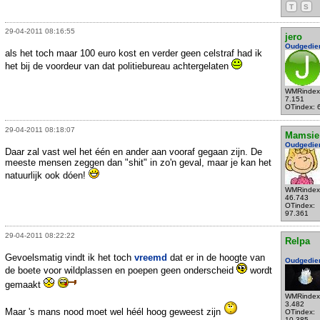
T
S
29-04-2011 08:16:55
jero
Oudgedie
als het toch maar 100 euro kost en verder geen celstraf had ik
het bij de voordeur van dat politiebureau achtergelaten
WMRindex
7.151
OTindex: 
29-04-2011 08:18:07
Mamsie
Oudgedie
Daar zal vast wel het één en ander aan vooraf gegaan zijn. De
meeste mensen zeggen dan "shit" in zo'n geval, maar je kan het
natuurlijk ook dóen!
WMRindex
46.743
OTindex:
97.361
29-04-2011 08:22:22
Relpa
Gevoelsmatig vindt ik het toch
vreemd
dat er in de hoogte van
Oudgedie
de boete voor wildplassen en poepen geen onderscheid
wordt
gemaakt
WMRindex
3.482
Maar 's mans nood moet wel héél hoog geweest zijn
OTindex:
10.385