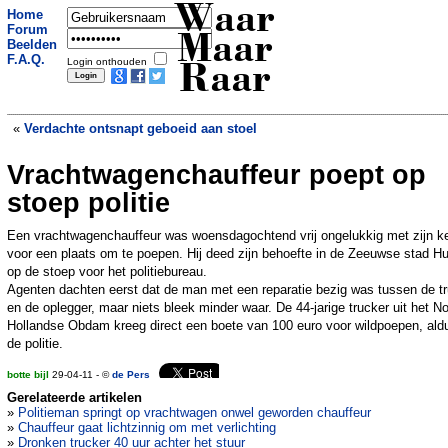
Waar
Home
Forum
Maar
Beelden
F.A.Q.
Login onthouden
Raar
«
Verdachte ontsnapt geboeid aan stoel
Vrachtwagenchauffeur poept op
Zelfmoord om scheiding ouders
»
stoep politie
Een vrachtwagenchauffeur was woensdagochtend vrij ongelukkig met zijn k
voor een plaats om te poepen. Hij deed zijn behoefte in de Zeeuwse stad Hu
op de stoep voor het politiebureau.
Agenten dachten eerst dat de man met een reparatie bezig was tussen de t
en de oplegger, maar niets bleek minder waar. De 44-jarige trucker uit het N
Hollandse Obdam kreeg direct een boete van 100 euro voor wildpoepen, ald
de politie.
botte bijl
29-04-11 - ©
de Pers
Gerelateerde artikelen
»
Politieman springt op vrachtwagen onwel geworden chauffeur
»
Chauffeur gaat lichtzinnig om met verlichting
»
Dronken trucker 40 uur achter het stuur