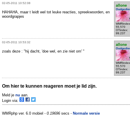
02-05-2011 10:52:08
allone
Oudgedie
HAHAHA, maar t leidt wel tot leuke reacties, spreekwoorden, en
woordgrapjes
WMRindex
55.570
OTindex:
99.237
02-05-2011 10:53:32
allone
Oudgedie
zoals deze : "hij dacht, 'doe wel, en zie niet om' "
WMRindex
55.570
OTindex:
99.237
Om hier te kunnen reageren moet je lid zijn.
Meld je
nu
aan.
Login via:
WMRphp ver. 6.0 mobiel -
0.19696
secs -
Normale versie