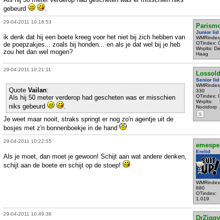
gebeurd
.
29-04-2011 10:18:53
Parism
Junior lid
ik denk dat hij een boete kreeg voor het niet bij zich hebben van
WMRindex
OTindex: 
de poepzakjes... zoals bij honden... en als je dat wel bij je heb
Wnplts: D
zou het dan wel mogen?
Haag
29-04-2011 10:21:11
Lossold
Senior lid
WMRindex
Quote
Vailan
:
330
OTindex: 
Als hij 50 meter verderop had gescheten was er misschien
Wnplts:
niks gebeurd
.
Nootdorp
S
Je weet maar nooit, straks springt er nog zo'n agentje uit de
bosjes met z'n bonnenboekje in de hand
29-04-2011 10:22:55
emespe
Erelid
Als je moet, dan moet je gewoon! Schijt aan wat andere denken,
schijt aan de boete en schijt op de stoep!
WMRindex
880
OTindex:
1.019
29-04-2011 10:49:38
DrZiggy