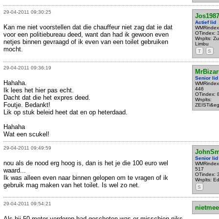
29-04-2011 09:30:25
Jos198
Actief lid
Kan me niet voorstellen dat die chauffeur niet zag dat ie dat
WMRindex
OTindex: 
voor een politiebureau deed, want dan had ik gewoon even
Wnplts: Zu
netjes binnen gevraagd of ik even van een toilet gebruiken
Limbu
mocht.
T
S
29-04-2011 09:36:19
MrBizar
Senior lid
Hahaha.
WMRindex
446
Ik lees het hier pas echt.
OTindex: 
Dacht dat die het expres deed.
Wnplts:
Foutje. Bedankt!
ZEISTi&eg
Lik op stuk beleid heet dat en op heterdaad.
Hahaha
Wat een scukel!
29-04-2011 09:49:59
JohnSm
Senior lid
nou als de nood erg hoog is, dan is het je die 100 euro wel
WMRindex
517
waard...
OTindex: 
Ik was alleen even naar binnen gelopen om te vragen of ik
Wnplts: E
gebruik mag maken van het toilet. Is wel zo net.
S
29-04-2011 09:54:21
nietmee
Als hij 50 meter verderop had gescheten was er misschien niks