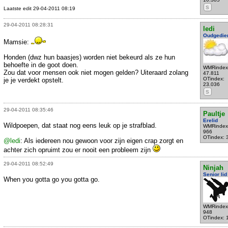
S
Laatste edit 29-04-2011 08:19
29-04-2011 08:28:31
ledi
Oudgedie
Mamsie:
Honden (dwz hun baasjes) worden niet bekeurd als ze hun
behoefte in de goot doen.
WMRindex
Zou dat voor mensen ook niet mogen gelden? Uiteraard zolang
47.811
OTindex:
je je verdekt opstelt.
23.036
S
29-04-2011 08:35:46
Paultje
Erelid
Wildpoepen, dat staat nog eens leuk op je strafblad.
WMRindex
966
OTindex: 
@ledi
: Als iedereen nou gewoon voor zijn eigen crap zorgt en
achter zich opruimt zou er nooit een probleem zijn
29-04-2011 08:52:49
Ninjah
Senior lid
When you gotta go you gotta go.
WMRindex
948
OTindex: 