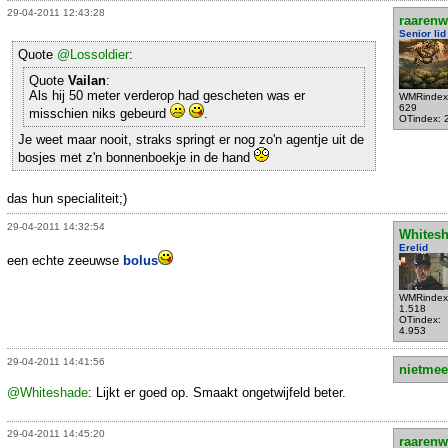
29-04-2011 12:43:28
raarenw
Senior lid
Quote
@Lossoldier
:
Quote
Vailan
:
Als hij 50 meter verderop had gescheten was er
WMRindex
629
misschien niks gebeurd
.
OTindex: 
Je weet maar nooit, straks springt er nog zo'n agentje uit de
bosjes met z'n bonnenboekje in de hand
das hun specialiteit;)
29-04-2011 14:32:54
Whites
Erelid
een echte zeeuwse
bolus
WMRindex
1.518
OTindex:
4.953
29-04-2011 14:41:56
nietmee
@Whiteshade
: Lijkt er goed op. Smaakt ongetwijfeld beter.
29-04-2011 14:45:20
raarenw