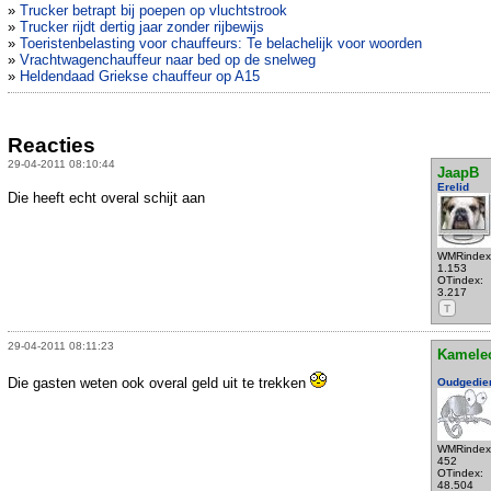
»
Trucker betrapt bij poepen op vluchtstrook
»
Trucker rijdt dertig jaar zonder rijbewijs
»
Toeristenbelasting voor chauffeurs: Te belachelijk voor woorden
»
Vrachtwagenchauffeur naar bed op de snelweg
»
Heldendaad Griekse chauffeur op A15
Reacties
29-04-2011 08:10:44
JaapB
Erelid
Die heeft echt overal schijt aan
WMRindex
1.153
OTindex:
3.217
T
29-04-2011 08:11:23
Kamele
Die gasten weten ook overal geld uit te trekken
Oudgedie
WMRindex
452
OTindex:
48.504