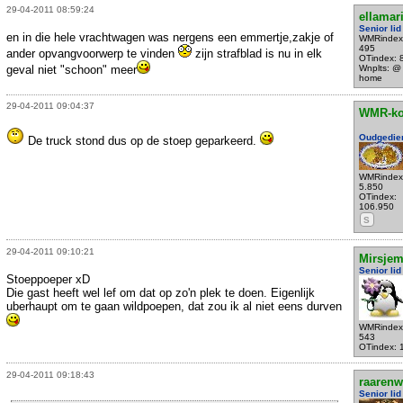
29-04-2011 08:59:24
ellamar
Senior lid
en in die hele vrachtwagen was nergens een emmertje,zakje of
WMRindex
495
ander opvangvoorwerp te vinden
zijn strafblad is nu in elk
OTindex: 
geval niet "schoon" meer
Wnplts: @
home
29-04-2011 09:04:37
WMR-k
Oudgedie
De truck stond dus op de stoep geparkeerd.
WMRindex
5.850
OTindex:
106.950
S
29-04-2011 09:10:21
Mirsje
Senior lid
Stoeppoeper xD
Die gast heeft wel lef om dat op zo'n plek te doen. Eigenlijk
uberhaupt om te gaan wildpoepen, dat zou ik al niet eens durven
WMRindex
543
OTindex: 
29-04-2011 09:18:43
raarenw
Senior lid