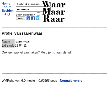
Waar
Home
Forum
Maar
Beelden
F.A.Q.
Login onthouden
Raar
Profiel van raarenwaar
Naam
raarenwaar
Lid sinds
21-04-11
Ook een profiel aanmaken? Meld je
nu aan
als lid!
WMRphp ver. 6.0 mobiel -
0.00556
secs -
Normale versie