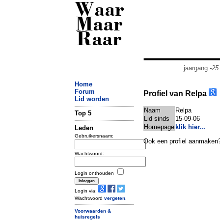
Waar
Maar
Raar
jaargang
-25
Home
Forum
Profiel van Relpa
Lid worden
Naam
Relpa
Top 5
Lid sinds
15-09-06
Homepage
klik hier...
Leden
Gebruikersnaam:
Ook een profiel aanmaken
Wachtwoord:
Login onthouden
Login via:
Wachtwoord
vergeten
.
Voorwaarden &
huisregels