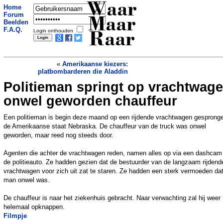
Waar
Home
Forum
Maar
Beelden
F.A.Q.
Login onthouden
Raar
«
Amerikaanse kiezers:
platbombarderen die Aladdin
Politieman springt op vrachtwag
Klungelige dieven gevat door
boodschappenlijstje
»
onwel geworden chauffeur
Een politieman is begin deze maand op een rijdende vrachtwagen gespronge
de Amerikaanse staat Nebraska. De chauffeur van de truck was onwel
geworden, maar reed nog steeds door.
Agenten die achter de vrachtwagen reden, namen alles op via een dashcam 
de politieauto. Ze hadden gezien dat de bestuurder van de langzaam rijdend
vrachtwagen voor zich uit zat te staren. Ze hadden een sterk vermoeden da
man onwel was.
De chauffeur is naar het ziekenhuis gebracht. Naar verwachting zal hij weer
helemaal opknappen.
Filmpje