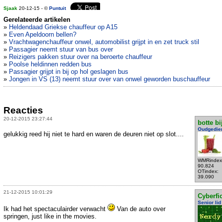
Sjaak
20-12-15 - ©
Puntuit
Gerelateerde artikelen
»
Heldendaad Griekse chauffeur op A15
»
Even Apeldoorn bellen?
»
Vrachtwagenchauffeur onwel, automobilist grijpt in en zet truck stil
»
Passagier neemt stuur van bus over
»
Reizigers pakken stuur over na beroerte chauffeur
»
Poolse heldinnen redden bus
»
Passagier grijpt in bij op hol geslagen bus
»
Jongen in VS (13) neemt stuur over van onwel geworden buschauffeur
Reacties
20-12-2015 23:27:44
botte bi
Oudgedie
gelukkig reed hij niet te hard en waren de deuren niet op slot....
WMRindex
90.824
OTindex:
39.090
21-12-2015 10:01:29
Cyberfic
Senior lid
Ik had het spectaculairder verwacht
Van de auto over
springen, just like in the movies.