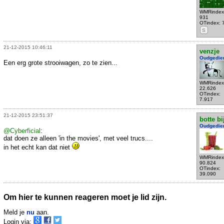
WMRindex
931
OTindex: 
S
21-12-2015 10:46:11
venzje
Oudgedie
Een erg grote strooiwagen, zo te zien...
WMRindex
22.626
OTindex:
7.917
21-12-2015 23:51:37
botte bi
Oudgedie
@Cyberficial
:
dat doen ze alleen 'in the movies', met veel trucs....
in het echt kan dat niet
WMRindex
90.824
OTindex:
39.090
Om hier te kunnen reageren moet je lid zijn.
Meld je
nu
aan.
Login via: