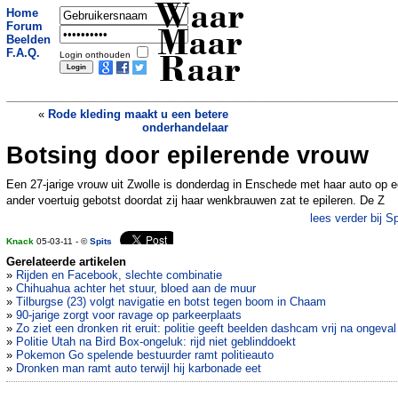
Waar
Home
Forum
Maar
Beelden
F.A.Q.
Login onthouden
Raar
«
Rode kleding maakt u een betere
onderhandelaar
Botsing door epilerende vrouw
Mazda haalt auto terug om spinnen
»
Een 27-jarige vrouw uit Zwolle is donderdag in Enschede met haar auto op 
ander voertuig gebotst doordat zij haar wenkbrauwen zat te epileren. De Z
lees verder bij Sp
Knack
05-03-11 - ©
Spits
Gerelateerde artikelen
»
Rijden en Facebook, slechte combinatie
»
Chihuahua achter het stuur, bloed aan de muur
»
Tilburgse (23) volgt navigatie en botst tegen boom in Chaam
»
90-jarige zorgt voor ravage op parkeerplaats
»
Zo ziet een dronken rit eruit: politie geeft beelden dashcam vrij na ongeval
»
Politie Utah na Bird Box-ongeluk: rijd niet geblinddoekt
»
Pokemon Go spelende bestuurder ramt politieauto
»
Dronken man ramt auto terwijl hij karbonade eet