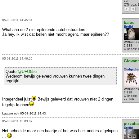
920
OTindex: 
T
S
05-03-2011 14:45:31
balou
Erelid
Whahaha de 2 niet epilerende autobestuurders........
Ja hey, ik wist dat bellen niet mocht agent, maar epileren??
WMRindex
2.233
OTindex: 
05-03-2011 14:46:25
Giovann
Oudgedie
Quote
@UFO556
:
Wederom bewijs geleverd vrouwen kunnen twee dingen
tegelijk!
WMRindex
3.218
OTindex:
Integendeel juist
Bewijs geleverd dat vrouwen níet 2 dingen
72.766
tegelijk kunnen
Laatste edit 05-03-2011 14:43
05-03-2011 15:03:07
pizzaba
Erelid
Het scheelde maar een haartje of het was heel anders afgelopen
...