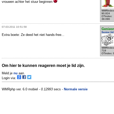
vrouwen achter het stuur beginnen
WMRindex
90.824
OTindex:
39.090
07-03-2011 10:51:58
Genieo
Senior lid
Extra boete: Ze deed het niet hands-free...
WMRindex
719
OTindex: 
Om hier te kunnen reageren moet je lid zijn.
Meld je
nu
aan.
Login via:
WMRphp ver. 6.0 mobiel -
0.12993
secs -
Normale versie