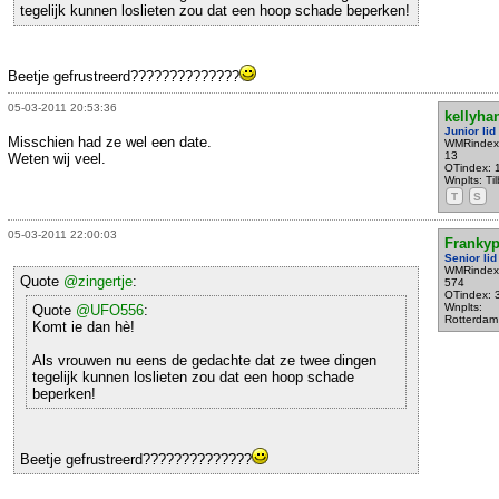
tegelijk kunnen loslieten zou dat een hoop schade beperken!
Beetje gefrustreerd??????????????
05-03-2011 20:53:36
kellyha
Junior lid
Misschien had ze wel een date.
WMRindex
13
Weten wij veel.
OTindex: 
Wnplts: Ti
T
S
05-03-2011 22:00:03
Franky
Senior lid
WMRindex
Quote
@zingertje
:
574
OTindex: 
Wnplts:
Quote
@UFO556
:
Rotterdam
Komt ie dan hè!
Als vrouwen nu eens de gedachte dat ze twee dingen
tegelijk kunnen loslieten zou dat een hoop schade
beperken!
Beetje gefrustreerd??????????????