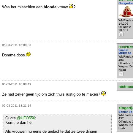
Oudgedie
Was het misschien een
blonde
vrouw
?
WMRindex
14.206
OTindex:
20.331
S
05-03-2011 16:08:33
FrauPfeffe
finalist
MPPV 06
Domme doos
WMRindex
404
OTindex: 
Wnplts: D
Haag
T
05-03-2011 18:08:49
nietmee
Ze had zeker geen tijd om zich thuis rustig op te maken?
05-03-2011 18:21:14
zingertj
Senior lid
WMRindex
Quote
@UFO556
:
437
OTindex: 
Komt ie dan hè!
Wnplts: No
Brab
Als vrouwen nu eens de gedachte dat ze twee dingen