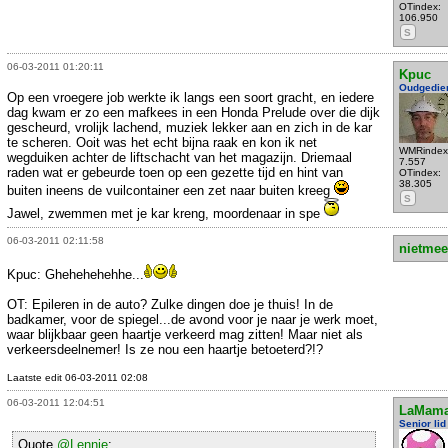
OTindex:
106.950
S
06-03-2011 01:20:11
Kpuc
Oudgedie
Op een vroegere job werkte ik langs een soort gracht, en iedere
dag kwam er zo een mafkees in een Honda Prelude over die dijk
gescheurd, vrolijk lachend, muziek lekker aan en zich in de kar
te scheren. Ooit was het echt bijna raak en kon ik net
WMRindex
wegduiken achter de liftschacht van het magazijn. Driemaal
7.557
raden wat er gebeurde toen op een gezette tijd en hint van
OTindex:
38.305
buiten ineens de vuilcontainer een zet naar buiten kreeg
S
Jawel, zwemmen met je kar kreng, moordenaar in spe
06-03-2011 02:11:58
nietmee
Kpuc: Ghehehehehhe...
OT: Epileren in de auto? Zulke dingen doe je thuis! In de
badkamer, voor de spiegel...de avond voor je naar je werk moet,
waar blijkbaar geen haartje verkeerd mag zitten! Maar niet als
verkeersdeelnemer! Is ze nou een haartje betoeterd?!?
Laatste edit 06-03-2011 02:08
06-03-2011 12:04:51
LaMam
Senior lid
Quote
@Lennie
: