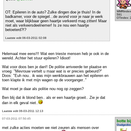
WMRindex
OT: Epileren in de auto? Zulke dingen doe je thuis! In de
591
badkamer, voor de spiegel...de avond voor je naar je werk
OTindex: 
moet, waar blijkbaar geen haartje verkeerd mag zitten! Maar
niet als verkeersdeelnemer! Is ze nou een haartje
betoeterd?!?
Laatste edit 06-03-2011 02:08
Helemaal mee eens!!! Wat een trieste mensen heb je ook in de
wereld..Achter het stuur epileren? Idioot!
Wat voor doos ben je dan!! De politie arriveerde ter plaatse en
vroeg: "Mevrouw vertelt u maar wat is er precies gebeurd?"
Doos: "Euh nou.. ik was mijn wenkbrauwen aan het epileren en
toen klapte ik met mijn wagen op de voorganger.."
Wat moet je daar als politie nou nog op zeggen?
Ben blij dat ik blond ben.. als er een haartje groeit.. Zie je dat
dan in elk geval niet..
Laatste edit 06-03-2011 12:13
07-03-2011 07:50:45
botte bi
Oudgedie
met zulke acties moeten we niet zeuren als mensen over