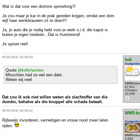
Wat is dat voor een domme opmerking?!
Je zou maar je kar in de prak gereden krijgen, omdat een dom
wijf haar wenkbrauwen zit te doen!!!
Ja, je auto die je nodig hebt voor je werk o.i.d. die kapot is
buiten je eigen toedoen...Dat is frustrerend!
Je spoort niet!
05-03-2011 22:06:03
ledi
Oudgedie
Quote
@kellyhannes
:
Misschien had ze wel een date.
Weten wij veel.
WMRindex
47.811
OTindex:
23.036
Dat zou ik ook niet willen weten als slachtoffer van die
S
dumbo, behalve als die knuppel alle schade betaalt.
06-03-2011 00:39:12
WMR-k
Rijbewijs invorderen, vernietigen en vrouw nooit meer laten
Oudgedie
rijden.
WMRindex
5.850