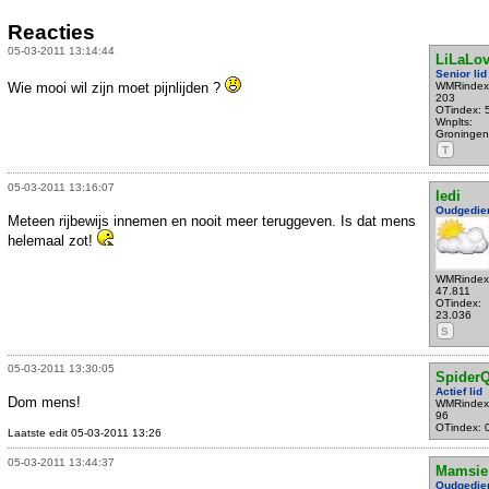
Reacties
05-03-2011 13:14:44
LiLaLo
Senior lid
Wie mooi wil zijn moet pijnlijden ?
WMRindex
203
OTindex: 
Wnplts:
Groningen
T
05-03-2011 13:16:07
ledi
Oudgedie
Meteen rijbewijs innemen en nooit meer teruggeven. Is dat mens
helemaal zot!
WMRindex
47.811
OTindex:
23.036
S
05-03-2011 13:30:05
Spider
Actief lid
Dom mens!
WMRindex
96
OTindex: 
Laatste edit 05-03-2011 13:26
05-03-2011 13:44:37
Mamsie
Oudgedie