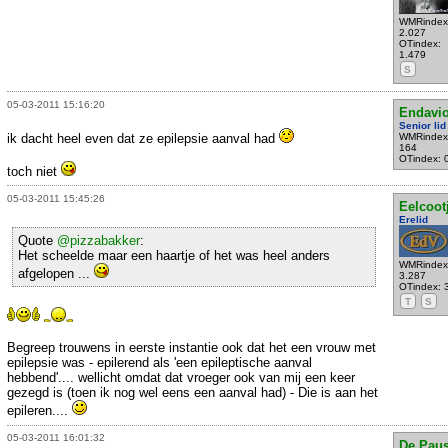
WMRindex
2.027
OTindex:
1.479
S
05-03-2011 15:16:20
Endavi
Senior lid
ik dacht heel even dat ze epilepsie aanval had
WMRindex
164
OTindex: 
toch niet
05-03-2011 15:45:26
Eelcoot
Erelid
Quote
@pizzabakker
:
Het scheelde maar een haartje of het was heel anders
WMRindex
afgelopen ...
3.287
OTindex: 
T
S
Begreep trouwens in eerste instantie ook dat het een vrouw met
epilepsie was - epilerend als 'een epileptische aanval
hebbend'.... wellicht omdat dat vroeger ook van mij een keer
gezegd is (toen ik nog wel eens een aanval had) - Die is aan het
epileren....
05-03-2011 16:01:32
De Pau