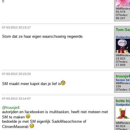
!!
WMRindex
55.579
OTindex:
99.247
07-03-2012 20:13:17
Tom-Se
Stom dat ze haar eigen waarschuwing negeerde.
Oudgedie
WMRindex
19.823
OTindex:
17.809
07-03-2012 20:23:23
truusje
Senior lid
SM maakt meer kapot dan je lief is
WMRindex
159
OTindex: 
07-03-2012 23:14:07
botte bi
Oudgedie
@truusje4
:
autorijden en facebooken is multitasken, heeft niet meteen met
SM te maken
bedoelde je met SM eigenlijk SadoMasochisme of
WMRindex
CitroenMaserati
90.824
OTindex: