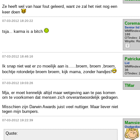
Ze heeft wel van haar fout geleerd, want ze zal het niet nog een
keer doen
07-03-2012 18:20:22
Corema
Senior lid
tsja... karma is a bitch
WMRindex
188
OTindex: 
Wnplts: R
T
07-03-2012 18:46:16
Patrick
Lid
Ik snap niet wat er zo moeilijk aan is......broem, broem ,broem,
WMRindex
36
bochtje rotondetje broem broem, kijk mama, zonder handjes!
OTindex: 
07-03-2012 19:03:26
TMar
Mja, er moet kennelijk altijd maar wetgeving aan te pas komen
om te voorkomen dat mensen zich onverantwoordelijk gedragen.
Misschien zijn Darwin Awards juist veel nuttiger. Maar liever niet
tegen mijn bumpers.
07-03-2012 19:22:39
Mamsie
Oudgedie
Quote: