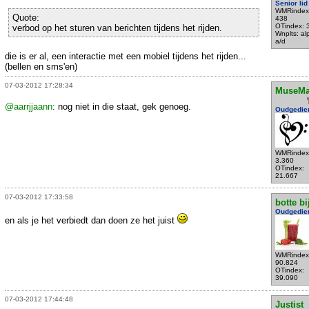
Senior lid
WMRindex
Quote:
438
OTindex: 
verbod op het sturen van berichten tijdens het rijden.
Wnplts: a
a/d
die is er al, een interactie met een mobiel tijdens het rijden...
(bellen en sms'en)
07-03-2012 17:28:34
MuseMa
@aarrjjaann
: nog niet in die staat, gek genoeg.
Oudgedie
WMRindex
3.360
OTindex:
21.667
07-03-2012 17:33:58
botte bi
Oudgedie
en als je het verbiedt dan doen ze het juist
WMRindex
90.824
OTindex:
39.090
07-03-2012 17:44:48
Justist