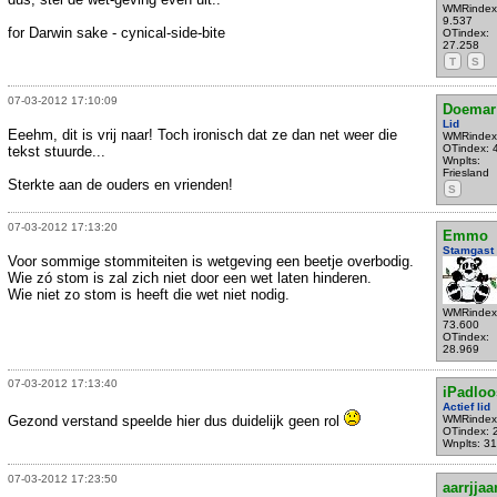
WMRindex
9.537
for Darwin sake - cynical-side-bite
OTindex:
27.258
T
S
07-03-2012 17:10:09
Doemar
Lid
Eeehm, dit is vrij naar! Toch ironisch dat ze dan net weer die
WMRindex
OTindex: 
tekst stuurde...
Wnplts:
Friesland
Sterkte aan de ouders en vrienden!
S
07-03-2012 17:13:20
Emmo
Stamgast
Voor sommige stommiteiten is wetgeving een beetje overbodig.
Wie zó stom is zal zich niet door een wet laten hinderen.
Wie niet zo stom is heeft die wet niet nodig.
WMRindex
73.600
OTindex:
28.969
07-03-2012 17:13:40
iPadloo
Actief lid
Gezond verstand speelde hier dus duidelijk geen rol
WMRindex
OTindex: 
Wnplts: 3
07-03-2012 17:23:50
aarrjja