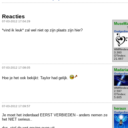
Reacties
07-03-2012 17:04:29
MuseMa
*vind ik leuk* zal wel niet op zijn plaats zijn hier?
Oudgedie
WMRindex
3.360
OTindex:
21.667
07-03-2012 17:08:05
Madari
Oudgedie
Hoe je het ook bekijkt: Taylor had gelijk.
WMRindex
2.597
OTindex:
5.605
07-03-2012 17:09:57
heraux
Oudgedie
Je moet het inderdaad EERST VERBIEDEN - anders nemen ze
het NIET serieus..
dus, stel de wet-geving even uit..