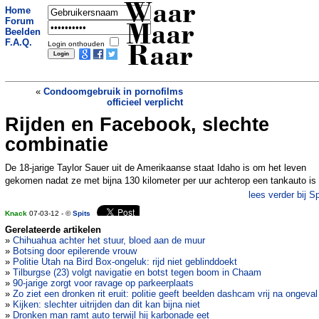
Waar
Home
Forum
Maar
Beelden
F.A.Q.
Login onthouden
Raar
«
Condoomgebruik in pornofilms
officieel verplicht
Rijden en Facebook, slechte
Vrouwen maken Belgische krant
»
combinatie
De 18-jarige Taylor Sauer uit de Amerikaanse staat Idaho is om het leven
gekomen nadat ze met bijna 130 kilometer per uur achterop een tankauto is
lees verder bij Sp
Knack
07-03-12 - ©
Spits
Gerelateerde artikelen
»
Chihuahua achter het stuur, bloed aan de muur
»
Botsing door epilerende vrouw
»
Politie Utah na Bird Box-ongeluk: rijd niet geblinddoekt
»
Tilburgse (23) volgt navigatie en botst tegen boom in Chaam
»
90-jarige zorgt voor ravage op parkeerplaats
»
Zo ziet een dronken rit eruit: politie geeft beelden dashcam vrij na ongeval
»
Kijken: slechter uitrijden dan dit kan bijna niet
»
Dronken man ramt auto terwijl hij karbonade eet