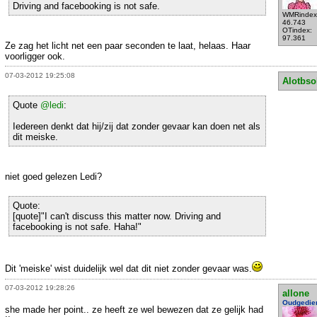
Driving and facebooking is not safe.
WMRindex
46.743
OTindex:
97.361
Ze zag het licht net een paar seconden te laat, helaas. Haar
voorligger ook.
07-03-2012 19:25:08
Alotbso
Quote
@ledi
:
Iedereen denkt dat hij/zij dat zonder gevaar kan doen net als
dit meiske.
niet goed gelezen Ledi?
Quote:
[quote]"I can't discuss this matter now. Driving and
facebooking is not safe. Haha!"
Dit 'meiske' wist duidelijk wel dat dit niet zonder gevaar was.
07-03-2012 19:28:26
allone
Oudgedie
she made her point.. ze heeft ze wel bewezen dat ze gelijk had