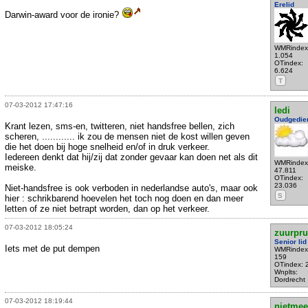
Erelid
Darwin-award voor de ironie?
WMRindex
1.054
OTindex:
6.624
T
07-03-2012 17:47:16
ledi
Oudgedie
Krant lezen, sms-en, twitteren, niet handsfree bellen, zich
scheren, ............ ik zou de mensen niet de kost willen geven
die het doen bij hoge snelheid en/of in druk verkeer.
Iedereen denkt dat hij/zij dat zonder gevaar kan doen net als dit
WMRindex
meiske.
47.811
OTindex:
23.036
Niet-handsfree is ook verboden in nederlandse auto's, maar ook
S
hier : schrikbarend hoevelen het toch nog doen en dan meer
letten of ze niet betrapt worden, dan op het verkeer.
07-03-2012 18:05:24
zuurpr
Senior lid
Iets met de put dempen
WMRindex
159
OTindex: 
Wnplts:
Dordrecht
07-03-2012 18:19:44
nietmee