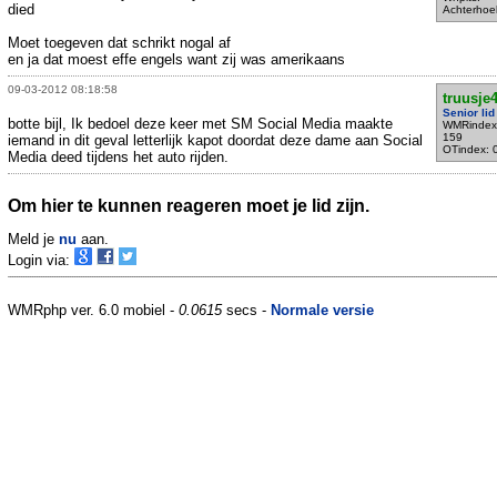
died
Achterhoe
Moet toegeven dat schrikt nogal af
en ja dat moest effe engels want zij was amerikaans
09-03-2012 08:18:58
truusje
Senior lid
botte bijl, Ik bedoel deze keer met SM Social Media maakte
WMRindex
159
iemand in dit geval letterlijk kapot doordat deze dame aan Social
OTindex: 
Media deed tijdens het auto rijden.
Om hier te kunnen reageren moet je lid zijn.
Meld je
nu
aan.
Login via:
WMRphp ver. 6.0 mobiel -
0.0615
secs -
Normale versie