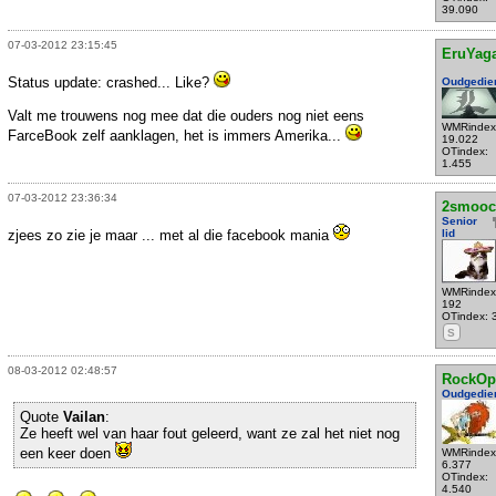
39.090
07-03-2012 23:15:45
EruYag
Status update: crashed... Like?
Oudgedie
Valt me trouwens nog mee dat die ouders nog niet eens
WMRindex
FarceBook zelf aanklagen, het is immers Amerika...
19.022
OTindex:
1.455
07-03-2012 23:36:34
2smooc
Senior
zjees zo zie je maar ... met al die facebook mania
lid
WMRindex
192
OTindex: 
S
08-03-2012 02:48:57
RockOp
Oudgedie
Quote
Vailan
:
Ze heeft wel van haar fout geleerd, want ze zal het niet nog
een keer doen
WMRindex
6.377
OTindex:
4.540