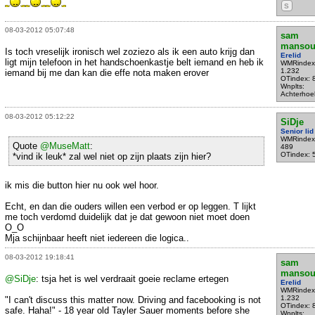
S
08-03-2012 05:07:48
sam
mansou
Is toch vreselijk ironisch wel zoziezo als ik een auto krijg dan
Erelid
ligt mijn telefoon in het handschoenkastje belt iemand en heb ik
WMRindex
1.232
iemand bij me dan kan die effe nota maken erover
OTindex: 
Wnplts:
Achterhoe
08-03-2012 05:12:22
SiDje
Senior lid
WMRindex
Quote
@MuseMatt
:
489
OTindex: 
*vind ik leuk* zal wel niet op zijn plaats zijn hier?
ik mis die button hier nu ook wel hoor.
Echt, en dan die ouders willen een verbod er op leggen. T lijkt
me toch verdomd duidelijk dat je dat gewoon niet moet doen
O_O
Mja schijnbaar heeft niet iedereen die logica..
08-03-2012 19:18:41
sam
mansou
@SiDje
: tsja het is wel verdraait goeie reclame ertegen
Erelid
WMRindex
1.232
"I can't discuss this matter now. Driving and facebooking is not
OTindex: 
safe. Haha!" - 18 year old Tayler Sauer moments before she
Wnplts: