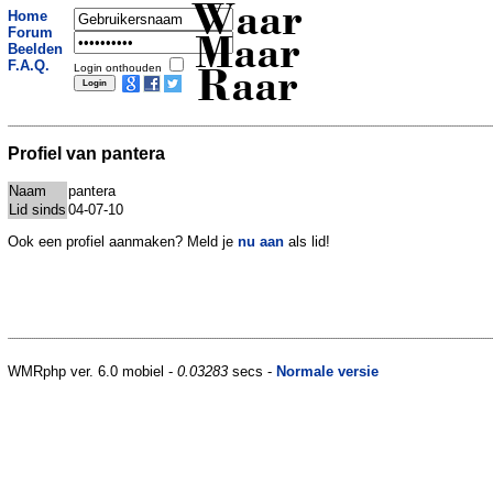
Waar
Home
Forum
Maar
Beelden
F.A.Q.
Login onthouden
Raar
Profiel van pantera
Naam
pantera
Lid sinds
04-07-10
Ook een profiel aanmaken? Meld je
nu aan
als lid!
WMRphp ver. 6.0 mobiel -
0.03283
secs -
Normale versie