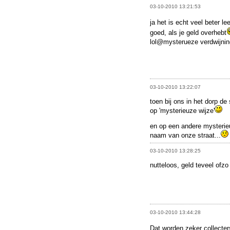
03-10-2010 13:21:53
ja het is echt veel beter le
goed, als je geld overhebt
lol@mysterueze verdwijni
03-10-2010 13:22:07
toen bij ons in het dorp 
op 'mysterieuze wijze'
en op een andere mysterie
naam van onze straat...
03-10-2010 13:28:25
nutteloos, geld teveel ofzo
03-10-2010 13:44:28
Dat worden zeker collecte