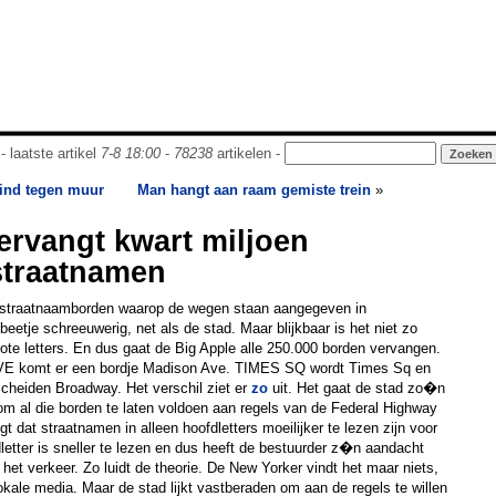
- laatste artikel
7-8 18:00
-
78238
artikelen -
kind tegen muur
Man hangt aan raam gemiste trein
»
ervangt kwart miljoen
traatnamen
e straatnaamborden waarop de wegen staan aangegeven in
 beetje schreeuwerig, net als de stad. Maar blijkbaar is het niet zo
rote letters. En dus gaat de Big Apple alle 250.000 borden vervangen.
E komt er een bordje Madison Ave. TIMES SQ wordt Times Sq en
heiden Broadway. Het verschil ziet er
zo
uit. Het gaat de stad zo�n
 om al die borden te laten voldoen aan regels van de Federal Highway
gt dat straatnamen in alleen hoofdletters moeilijker te lezen zijn voor
etter is sneller te lezen en dus heeft de bestuurder z�n aandacht
n het verkeer. Zo luidt de theorie. De New Yorker vindt het maar niets,
e lokale media. Maar de stad lijkt vastberaden om aan de regels te willen