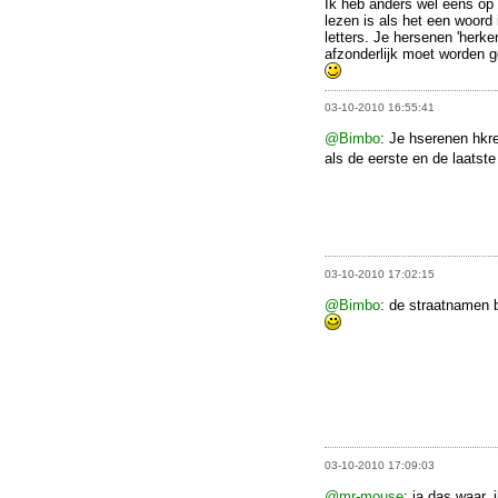
Ik heb anders wel eens op 
lezen is als het een woord 
letters. Je hersenen 'herke
afzonderlijk moet worden ge
03-10-2010 16:55:41
@Bimbo
: Je hserenen hkr
als de eerste en de laatst
03-10-2010 17:02:15
@Bimbo
: de straatnamen 
03-10-2010 17:09:03
@mr-mouse
: ja das waar,