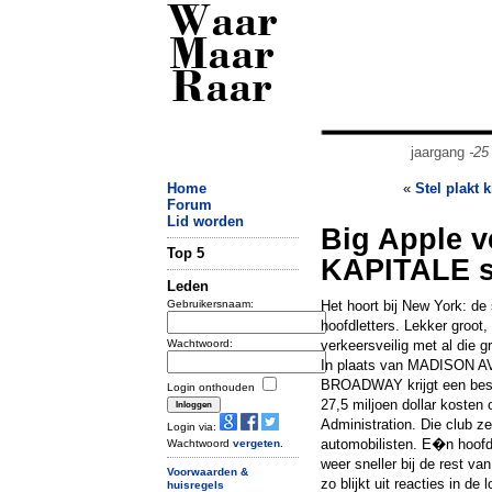
Waar
Maar
Raar
jaargang
-25
Home
«
Stel plakt 
Forum
Lid worden
Big Apple v
Top 5
KAPITALE s
Leden
Gebruikersnaam:
Het hoort bij New York: d
hoofdletters. Lekker groot,
Wachtwoord:
verkeersveilig met al die g
In plaats van MADISON AV
BROADWAY krijgt een besc
Login onthouden
27,5 miljoen dollar kosten
Administration. Die club ze
Login via:
automobilisten. E�n hoofdl
Wachtwoord
vergeten
.
weer sneller bij de rest va
Voorwaarden &
zo blijkt uit reacties in d
huisregels