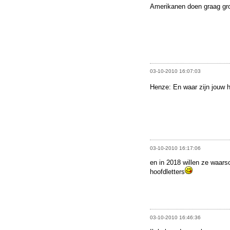
Amerikanen doen graag gro
03-10-2010 16:07:03
Henze: En waar zijn jouw 
03-10-2010 16:17:06
en in 2018 willen ze waars
hoofdletters
03-10-2010 16:46:36