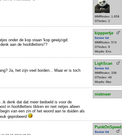
WMRindex: 1.659
OTindex: 2
kipppertje
Senior lid
tjes onder de kop staan 'kop gewijzigd:
WMRindex: 574
 denk aan de hoofdletters!'?
OTindex: 9
Wnplts: Ens
LighScan
Senior lid
ng? Ja, het zijn veel borden... Maar er is toch
WMRindex: 338
OTindex: 46
Wnplts: Mac
nietmeer
..ik denk dat dat meer bedoeld is voor de
ost in hoofdletters tikken en niet netjes alleen
 begin van een zin of het woord aan te duiden als
leuk geprobeerd
PunkOnSpeed
Senior lid