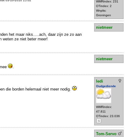
edit 03-10-2010 15:02
WMRindex: 231
OTindex: 2
Wnplts:
Groningen
nietmeer
en het maar niks.....ach, daar zijn ze zo aan
 weten ze niet beter meer!
nietmeer
 mee
.
ledi
Oudgediende
n die borden helemaal niet meer nodig.
WMRindex:
47.811
OTindex: 23.036
S
Tom-Servo