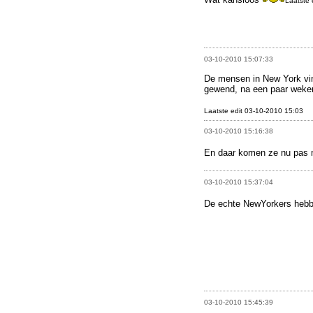
Laatste 
03-10-2010 15:07:33
De mensen in New York vind
gewend, na een paar weken
Laatste edit 03-10-2010 15:03
03-10-2010 15:16:38
En daar komen ze nu pas
03-10-2010 15:37:04
De echte NewYorkers hebbe
03-10-2010 15:45:39