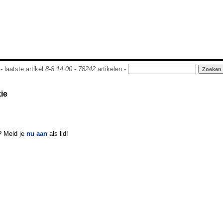
- laatste artikel
8-8 14:00
-
78242
artikelen -
kie
? Meld je
nu aan
als lid!