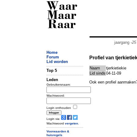
Waar
Maar
Raar
jaargang
-25
Home
Forum
Profiel van tjerkietie
Lid worden
Naam
tjerkietiekie
Top 5
Lid sinds
04-11-09
Leden
Ook een profiel aanmaken
Gebruikersnaam:
Wachtwoord:
Login onthouden
Login via:
Wachtwoord
vergeten
.
Voorwaarden &
huisregels