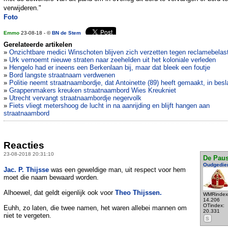
verwijderen."
Foto
Emmo
23-08-18 - ©
BN de Stem
Gerelateerde artikelen
»
Onzichtbare medici Winschoten blijven zich verzetten tegen reclamebelas
»
Urk vernoemt nieuwe straten naar zeehelden uit het koloniale verleden
»
Hengelo had er ineens een Berkenlaan bij, maar dat bleek een foutje
»
Bord langste straatnaam verdwenen
»
Politie neemt straatnaambordje, dat Antoinette (89) heeft gemaakt, in besl
»
Grappenmakers kreuken straatnaambord Wies Kreukniet
»
Utrecht vervangt straatnaambordje negervolk
»
Fiets vliegt metershoog de lucht in na aanrijding en blijft hangen aan
straatnaambord
Reacties
23-08-2018 20:31:10
De Pau
Oudgedie
Jac. P. Thijsse
was een geweldige man, uit respect voor hem
moet die naam bewaard worden.
Alhoewel, dat geldt eigenlijk ook voor
Theo Thijssen.
WMRindex
14.206
OTindex:
Euhh, zo laten, die twee namen, het waren allebei mannen om
20.331
niet te vergeten.
S