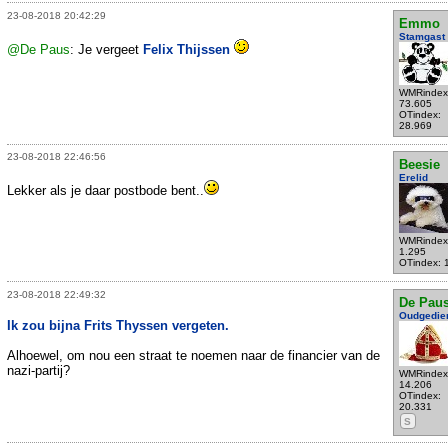
23-08-2018 20:42:29
Emmo
Stamgast
@De Paus
: Je vergeet
Felix Thijssen
WMRindex
73.605
OTindex:
28.969
23-08-2018 22:46:56
Beesie
Erelid
Lekker als je daar postbode bent..
WMRindex
1.295
OTindex: 
23-08-2018 22:49:32
De Pau
Oudgedie
Ik zou bijna Frits Thyssen vergeten.
Alhoewel, om nou een straat te noemen naar de financier van de
nazi-partij?
WMRindex
14.206
OTindex:
20.331
S