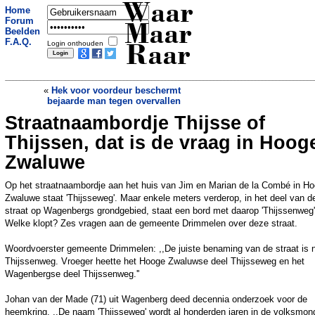
Waar
Home
Forum
Maar
Beelden
F.A.Q.
Login onthouden
Raar
«
Hek voor voordeur beschermt
bejaarde man tegen overvallen
Straatnaambordje Thijsse of
Vrouw gewurgd door sjaal in wiel
scootmobiel
»
Thijssen, dat is de vraag in Hoog
Zwaluwe
Op het straatnaambordje aan het huis van Jim en Marian de la Combé in H
Zwaluwe staat 'Thijsseweg'. Maar enkele meters verderop, in het deel van d
straat op Wagenbergs grondgebied, staat een bord met daarop 'Thijssenweg'
Welke klopt? Zes vragen aan de gemeente Drimmelen over deze straat.
Woordvoerster gemeente Drimmelen: ,,De juiste benaming van de straat is 
Thijssenweg. Vroeger heette het Hooge Zwaluwse deel Thijsseweg en het
Wagenbergse deel Thijssenweg.''
Johan van der Made (71) uit Wagenberg deed decennia onderzoek voor de
heemkring. ,,De naam 'Thijsseweg' wordt al honderden jaren in de volksmon