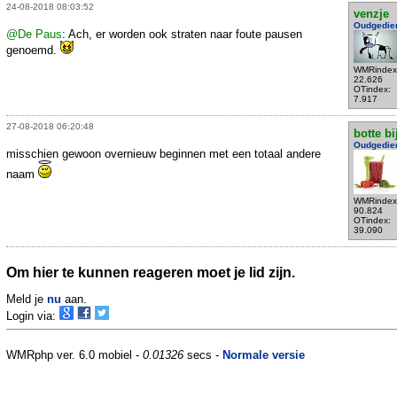
24-08-2018 08:03:52
venzje
Oudgedie
@De Paus
: Ach, er worden ook straten naar foute pausen
genoemd.
WMRindex
22.626
OTindex:
7.917
27-08-2018 06:20:48
botte bi
Oudgedie
misschien gewoon overnieuw beginnen met een totaal andere
naam
WMRindex
90.824
OTindex:
39.090
Om hier te kunnen reageren moet je lid zijn.
Meld je
nu
aan.
Login via:
WMRphp ver. 6.0 mobiel -
0.01326
secs -
Normale versie