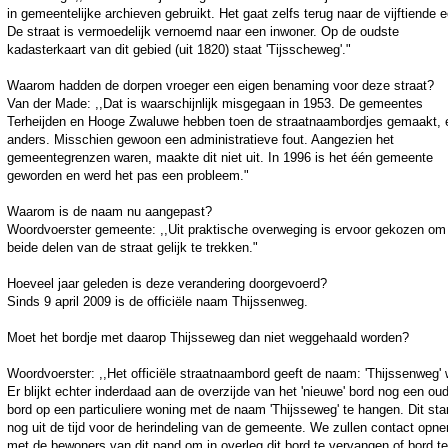
in gemeentelijke archieven gebruikt. Het gaat zelfs terug naar de vijftiende 
De straat is vermoedelijk vernoemd naar een inwoner. Op de oudste
kadasterkaart van dit gebied (uit 1820) staat 'Tijsscheweg'."
Waarom hadden de dorpen vroeger een eigen benaming voor deze straat?
Van der Made: ,,Dat is waarschijnlijk misgegaan in 1953. De gemeentes
Terheijden en Hooge Zwaluwe hebben toen de straatnaambordjes gemaakt, 
anders. Misschien gewoon een administratieve fout. Aangezien het
gemeentegrenzen waren, maakte dit niet uit. In 1996 is het één gemeente
geworden en werd het pas een probleem."
Waarom is de naam nu aangepast?
Woordvoerster gemeente: ,,Uit praktische overweging is ervoor gekozen om
beide delen van de straat gelijk te trekken."
Hoeveel jaar geleden is deze verandering doorgevoerd?
Sinds 9 april 2009 is de officiële naam Thijssenweg.
Moet het bordje met daarop Thijsseweg dan niet weggehaald worden?
Woordvoerster: ,,Het officiële straatnaambord geeft de naam: 'Thijssenweg' 
Er blijkt echter inderdaad aan de overzijde van het 'nieuwe' bord nog een ou
bord op een particuliere woning met de naam 'Thijsseweg' te hangen. Dit st
nog uit de tijd voor de herindeling van de gemeente. We zullen contact opn
met de bewoners van dit pand om in overleg dit bord te vervangen of bord te