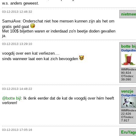
w.s. anders geweest.
03-12-2013 12:46:32
nietmee
SamuiAxe: Onderschat niet hoe mensen kunnen zijn als het om
gratis geld gaat
Met 100$ biljetten waren er inderdaad zo'n beetje doden gevallen
ja.
03-12-2013 13:29:10
botte bi
Oudgedie
voogdij over een kat verliezen....
sinds wanneer laat een kat zich bevoogden
WMRindex
90.824
OTindex:
39.090
03-12-2013 14:48:22
venzje
Oudgedie
@botte bijl
: Ik denk eerder dat de kat de voogdij over hém heeft
verloren!
WMRindex
22.626
OTindex:
7.917
03-12-2013 17:05:16
EruYag