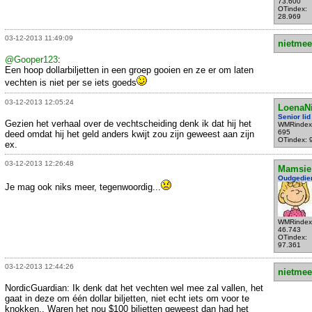
73.600
OTindex:
28.969
03-12-2013 11:49:09
nietmee
@Gooper123
:
Een hoop dollarbiljetten in een groep gooien en ze er om laten
vechten is niet per se iets goeds
03-12-2013 12:05:24
LoenaN
Senior lid
Gezien het verhaal over de vechtscheiding denk ik dat hij het
WMRindex
695
deed omdat hij het geld anders kwijt zou zijn geweest aan zijn
OTindex: 
ex.
03-12-2013 12:26:48
Mamsie
Oudgedie
Je mag ook niks meer, tegenwoordig...
WMRindex
46.743
OTindex:
97.361
03-12-2013 12:44:26
nietmee
NordicGuardian: Ik denk dat het vechten wel mee zal vallen, het
gaat in deze om één dollar biljetten, niet echt iets om voor te
knokken.. Waren het nou $100 biljetten geweest dan had het