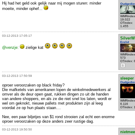
Hij had het geld ook gelijk naar mij mogen sturen: minder
Oudgedie
moeite, minder ophef...
WMRindex
19.022
OTindex:
1.455
03-12-2013 17:05:17
SilverW
Erelid
@venzje
:
zielige kat
WMRindex
573
OTindex: 
S
03-12-2013 17:50:59
sleeper
Oudgedie
oproer veroorzaken op black friday?
Die mafketels van amerikanen lopen de winkelmedewerkers al
omver als de deur open gaat, rukken dingen zo uit de handen
van andere shoppers, en als ze die niet snel los laten, wordt er
WMRindex
wel om geknokt, nieuwe pallets met produkten zijn al leeg
6.116
voordat ze op hun plaats staan....
OTindex: 
Nee, een paar biljetjes van $1 rond strooien zal echt een enorme
oproer veroorzaken op deze anders zeer rustige dag.
03-12-2013 19:50:50
nietmee