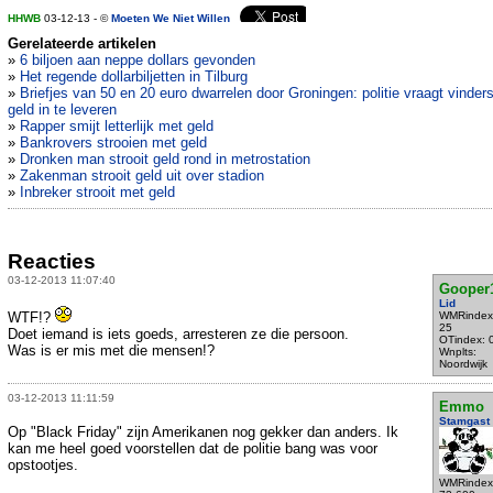
HHWB
03-12-13 - ©
Moeten We Niet Willen
Gerelateerde artikelen
»
6 biljoen aan neppe dollars gevonden
»
Het regende dollarbiljetten in Tilburg
»
Briefjes van 50 en 20 euro dwarrelen door Groningen: politie vraagt vinder
geld in te leveren
»
Rapper smijt letterlijk met geld
»
Bankrovers strooien met geld
»
Dronken man strooit geld rond in metrostation
»
Zakenman strooit geld uit over stadion
»
Inbreker strooit met geld
Reacties
03-12-2013 11:07:40
Gooper
Lid
WTF!?
WMRindex
25
Doet iemand is iets goeds, arresteren ze die persoon.
OTindex: 
Was is er mis met die mensen!?
Wnplts:
Noordwijk
03-12-2013 11:11:59
Emmo
Stamgast
Op "Black Friday" zijn Amerikanen nog gekker dan anders. Ik
kan me heel goed voorstellen dat de politie bang was voor
opstootjes.
WMRindex