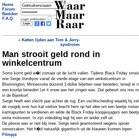
Waar
Home
Forum
Maar
Beelden
F.A.Q.
Login onthouden
Raar
«
Katten lijden aan Tom & Jerry-
syndroom
Man strooit geld rond in
Spanjaard vindt mega-paddenstoel
»
winkelcentrum
Soms komt geld w�l zomaar uit de lucht vallen. Tijdens Black Friday stroo
ene Serge Vorobyov vanaf de vierde etage van een winkelcentrum in
Bloomington, Minnessota duizend 1-dollar biljetten naar beneden, terwijl er n
een koortje beneden Let it snow aan het zingen was. Dat gebeurt ons nou no
in de Bijenkorf.
Serge heeft een slecht jaar achter de rug. Een vechtscheiding waarbij hij zel
de voogdij over hun kat verloor bracht hem op het idee om een beetje instan
karmapunten te verdienen en wilde de Black Friday koopjesjagers een beetj
extra motiveren. In zijn videoblog legt hij een en ander zelf uit.
De pliesie was er niet blij mee. Serge werd gearresteerd wegens oproer
veroorzaken. Het h�d natuurlijk gigantisch uit de klauwen kunnen lopen.
Filmpje