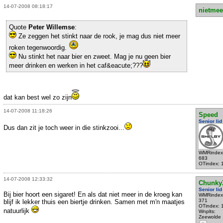
14-07-2008 08:18:17
nietmee
Quote
Peter Willemse
:
Ze zeggen het stinkt naar de rook, je mag dus niet meer
roken tegenwoordig.
Nu stinkt het naar bier en zweet. Mag je nu geen bier
meer drinken en werken in het caf&eacute;???
dat kan best wel zo zijn
14-07-2008 11:18:26
Speed
Senior lid
Dus dan zit je toch weer in die stinkzooi...
WMRindex
683
OTindex: 
14-07-2008 12:33:32
Chunky
Senior lid
Bij bier hoort een sigaret! En als dat niet meer in de kroeg kan
WMRindex
371
blijf ik lekker thuis een biertje drinken. Samen met m'n maatjes
OTindex: 
natuurlijk
Wnplts:
Zeewolde