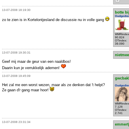
S
13-07-2008 18:19:30
botte bi
Oudgedie
zo te zien is in Kortelontjesland de discussie nu in volle gang
WMRindex
90.824
OTindex:
39.090
13-07-2008 19:30:31
nietmee
Geef mij maar de geur van een naaldbos!
Daarin kun je verrukkelijk ademen!
13-07-2008 19:45:09
gwcbak
Het zal me een worst wezen, maar als ze denken dat 't helpt?
Oudgedie
Ze gaan d'r gang maar hoor!
WMRindex
7.126
OTindex:
2.741
13-07-2008 23:31:34
emmert