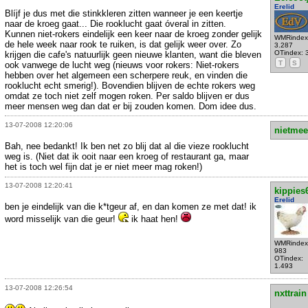
Erelid
Blíjf je dus met die stinkkleren zitten wanneer je een keertje
naar de kroeg gaat... Die rooklucht gaat óveral in zitten.
Kunnen niet-rokers eindelijk een keer naar de kroeg zonder gelijk
WMRindex
de hele week naar rook te ruiken, is dat gelijk weer over. Zo
3.287
OTindex: 
krijgen die cafe's natuurlijk geen nieuwe klanten, want die bleven
T
S
ook vanwege de lucht weg (nieuws voor rokers: Niet-rokers
hebben over het algemeen een scherpere reuk, en vinden die
rooklucht echt smerig!). Bovendien blijven de echte rokers weg
omdat ze toch niet zelf mogen roken. Per saldo blijven er dus
meer mensen weg dan dat er bij zouden komen. Dom idee dus.
13-07-2008 12:20:06
nietmee
Bah, nee bedankt! Ik ben net zo blij dat al die vieze rooklucht
weg is. (Niet dat ik ooit naar een kroeg of restaurant ga, maar
het is toch wel fijn dat je er niet meer mag roken!)
13-07-2008 12:20:41
kippies
Erelid
ben je eindelijk van die k*tgeur af, en dan komen ze met dat! ik
word misselijk van die geur!
ik haat hen!
WMRindex
983
OTindex:
1.493
13-07-2008 12:26:54
nxttrain