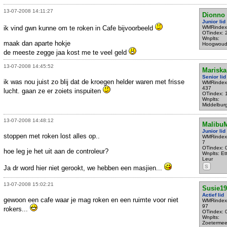
13-07-2008 14:11:27
Dionno
Junior lid
ik vind gwn kunne om te roken in Cafe bijvoorbeeld
WMRindex
OTindex: 
Wnplts:
maak dan aparte hokje
Hoogwou
de meeste zegge jaa kost me te veel geld
13-07-2008 14:45:52
Mariska
Senior lid
ik was nou juist zo blij dat de kroegen helder waren met frisse
WMRindex
437
lucht. gaan ze er zoiets inspuiten
OTindex: 
Wnplts:
Middelbur
13-07-2008 14:48:12
Malibu
Junior lid
stoppen met roken lost alles op..
WMRindex
7
OTindex: 
hoe leg je het uit aan de controleur?
Wnplts: Et
Leur
S
Ja dr word hier niet gerookt, we hebben een masjien...
13-07-2008 15:02:21
Susie19
Actief lid
gewoon een cafe waar je mag roken en een ruimte voor niet
WMRindex
97
rokers...
OTindex: 
Wnplts:
Zoetermee