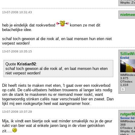
Wnplts: Z
13-07-2008 10:31:43
nietmee
heb je eindelijk dat rookverbod
komen ze met dit
belachelijke idee.
schaf toch gewoon al die rook af, en laat mensen hun eten niet
verpest worden!
13-07-2008 10:35:15
SillieWi
Erelid
Quote
Kristian92
:
schaf toch gewoon al die rook af, en laat mensen hun eten
niet verpest worden!
WMRindex
3.875
OTindex:
Dit heeft niets te maken met eten, 't gaat over een rookverbod
1.416
op café. De café-uitbaters hebben trouwens al langer iets nodig
S
om de stank te maskeren nu er niemand meer rookt, want
tegenwoordig stinken cafés naar verschraald bier en zweet. Dan
lijkt mij een rookgeurtje heel wat aangenamer hoor.
13-07-2008 10:37:29
rutger8
Senior lid
Mja, ik vindt een biertje ook wat minder smakelijk nu je de geur
WMRindex
368
ruikt van bier wat al enkele jaren lang in de vloer getrokken
OTindex: 
zit.....
Wnplts: E
plek o