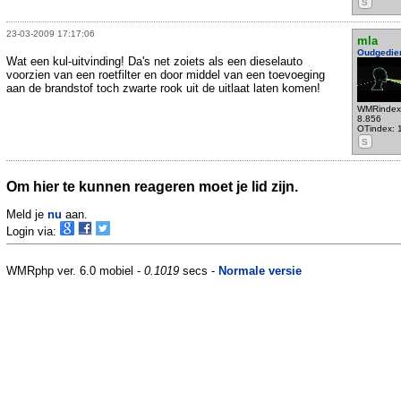
S
23-03-2009 17:17:06
mla
Oudgedie
Wat een kul-uitvinding! Da's net zoiets als een dieselauto
voorzien van een roetfilter en door middel van een toevoeging
aan de brandstof toch zwarte rook uit de uitlaat laten komen!
WMRindex
8.856
OTindex: 
S
Om hier te kunnen reageren moet je lid zijn.
Meld je
nu
aan.
Login via:
WMRphp ver. 6.0 mobiel -
0.1019
secs -
Normale versie