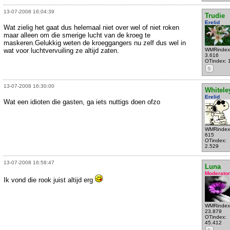
13-07-2008 16:04:39
Trudie
Erelid
Wat zielig het gaat dus helemaal niet over wel of niet roken
maar alleen om die smerige lucht van de kroeg te
maskeren.Gelukkig weten de kroeggangers nu zelf dus wel in
wat voor luchtvervuiling ze altijd zaten.
WMRindex
3.616
OTindex: 
S
13-07-2008 16:30:00
Whitele
Erelid
Wat een idioten die gasten, ga iets nuttigs doen ofzo
WMRindex
615
OTindex:
2.529
13-07-2008 16:58:47
Luna
Moderator
Ik vond die rook juist altijd erg
WMRindex
23.879
OTindex:
45.412