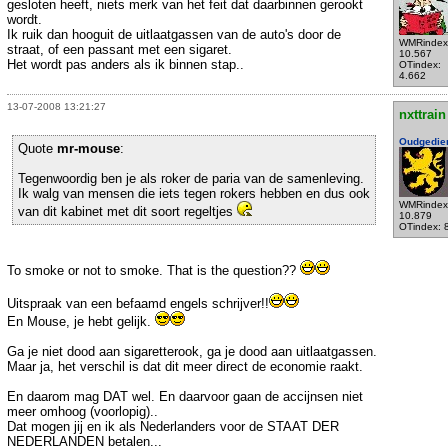
gesloten heeft, niets merk van het feit dat daarbinnen gerookt
wordt.
Ik ruik dan hooguit de uitlaatgassen van de auto's door de
WMRindex
straat, of een passant met een sigaret.
10.567
Het wordt pas anders als ik binnen stap..
OTindex:
4.662
13-07-2008 13:21:27
nxttrain
Oudgedie
Quote
mr-mouse
:
Tegenwoordig ben je als roker de paria van de samenleving.
Ik walg van mensen die iets tegen rokers hebben en dus ook
WMRindex
van dit kabinet met dit soort regeltjes
10.879
OTindex: 
To smoke or not to smoke. That is the question??
Uitspraak van een befaamd engels schrijver!!
En Mouse, je hebt gelijk.
Ga je niet dood aan sigaretterook, ga je dood aan uitlaatgassen.
Maar ja, het verschil is dat dit meer direct de economie raakt.
En daarom mag DAT wel. En daarvoor gaan de accijnsen niet
meer omhoog (voorlopig)..
Dat mogen jij en ik als Nederlanders voor de STAAT DER
NEDERLANDEN betalen...