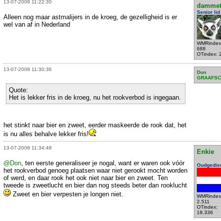
13-07-2008 11:22:30
dammet
Senior lid
Alleen nog maar astmalijers in de kroeg, de gezelligheid is er
wel van af in Nederland
WMRindex
688
OTindex: 
13-07-2008 11:30:36
Don
GRAAFSC
Quote:
Het is lekker fris in de kroeg, nu het rookverbod is ingegaan.
het stinkt naar bier en zweet, eerder maskeerde de rook dat, het
is nu alles behalve lekker fris!
13-07-2008 11:34:48
Enkie
@Don
, ten eerste generaliseer je nogal, want er waren ook vóór
Oudgedie
het rookverbod genoeg plaatsen waar niet gerookt mocht worden
of werd, en daar rook het ook niet naar bier en zweet. Ten
tweede is zweetlucht en bier dan nog steeds beter dan rooklucht
Zweet en bier verpesten je longen niet.
WMRindex
2.511
OTindex:
18.336