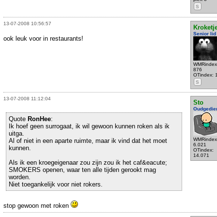
S
13-07-2008 10:56:57
Kroketje
Senior lid
ook leuk voor in restaurants!
WMRindex
876
OTindex: 
S
13-07-2008 11:12:04
Sto
Oudgedie
Quote
RonHee
:
Ik hoef geen surrogaat, ik wil gewoon kunnen roken als ik
uitga.
WMRindex
Al of niet in een aparte ruimte, maar ik vind dat het moet
6.021
kunnen.
OTindex:
14.071
Als ik een kroegeigenaar zou zijn zou ik het caf&eacute;
SMOKERS openen, waar ten alle tijden gerookt mag
worden.
Niet toegankelijk voor niet rokers.
stop gewoon met roken