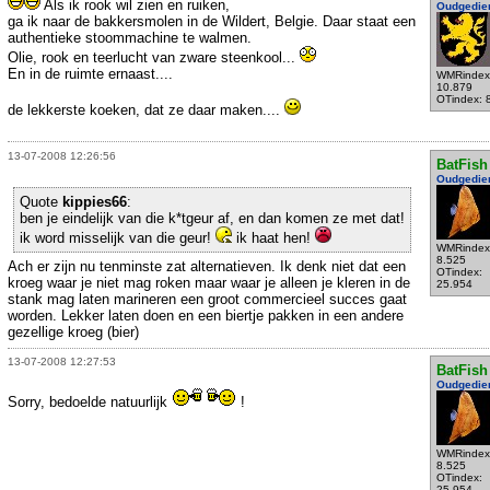
Als ik rook wil zien en ruiken,
Oudgedie
ga ik naar de bakkersmolen in de Wildert, Belgie. Daar staat een
authentieke stoommachine te walmen.
Olie, rook en teerlucht van zware steenkool...
En in de ruimte ernaast....
WMRindex
10.879
OTindex: 
de lekkerste koeken, dat ze daar maken....
13-07-2008 12:26:56
BatFish
Oudgedie
Quote
kippies66
:
ben je eindelijk van die k*tgeur af, en dan komen ze met dat!
ik word misselijk van die geur!
ik haat hen!
WMRindex
8.525
Ach er zijn nu tenminste zat alternatieven. Ik denk niet dat een
OTindex:
kroeg waar je niet mag roken maar waar je alleen je kleren in de
25.954
stank mag laten marineren een groot commercieel succes gaat
worden. Lekker laten doen en een biertje pakken in een andere
gezellige kroeg (bier)
13-07-2008 12:27:53
BatFish
Oudgedie
Sorry, bedoelde natuurlijk
!
WMRindex
8.525
OTindex:
25.954