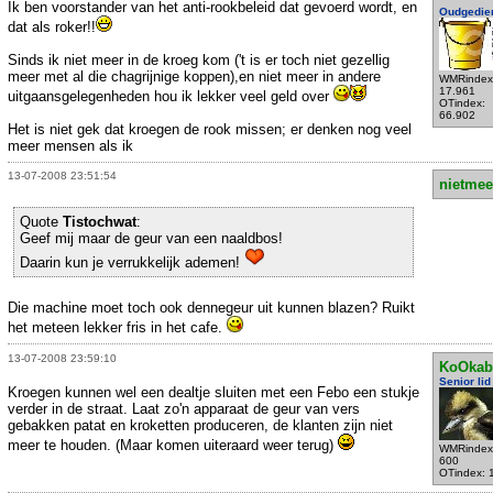
Ik ben voorstander van het anti-rookbeleid dat gevoerd wordt, en
Oudgedie
dat als roker!!
Sinds ik niet meer in de kroeg kom ('t is er toch niet gezellig
meer met al die chagrijnige koppen),en niet meer in andere
WMRindex
17.961
uitgaansgelegenheden hou ik lekker veel geld over
OTindex:
66.902
Het is niet gek dat kroegen de rook missen; er denken nog veel
meer mensen als ik
13-07-2008 23:51:54
nietmee
Quote
Tistochwat
:
Geef mij maar de geur van een naaldbos!
Daarin kun je verrukkelijk ademen!
Die machine moet toch ook dennegeur uit kunnen blazen? Ruikt
het meteen lekker fris in het cafe.
13-07-2008 23:59:10
KoOkab
Senior lid
Kroegen kunnen wel een dealtje sluiten met een Febo een stukje
verder in de straat. Laat zo'n apparaat de geur van vers
gebakken patat en kroketten produceren, de klanten zijn niet
meer te houden. (Maar komen uiteraard weer terug)
WMRindex
600
OTindex: 