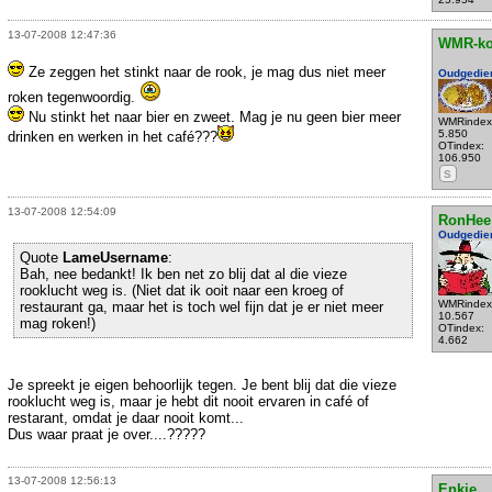
13-07-2008 12:47:36
WMR-k
Ze zeggen het stinkt naar de rook, je mag dus niet meer
Oudgedie
roken tegenwoordig.
Nu stinkt het naar bier en zweet. Mag je nu geen bier meer
WMRindex
5.850
drinken en werken in het café???
OTindex:
106.950
S
13-07-2008 12:54:09
RonHee
Oudgedie
Quote
LameUsername
:
Bah, nee bedankt! Ik ben net zo blij dat al die vieze
rooklucht weg is. (Niet dat ik ooit naar een kroeg of
WMRindex
restaurant ga, maar het is toch wel fijn dat je er niet meer
10.567
mag roken!)
OTindex:
4.662
Je spreekt je eigen behoorlijk tegen. Je bent blij dat die vieze
rooklucht weg is, maar je hebt dit nooit ervaren in café of
restarant, omdat je daar nooit komt...
Dus waar praat je over....?????
13-07-2008 12:56:13
Enkie