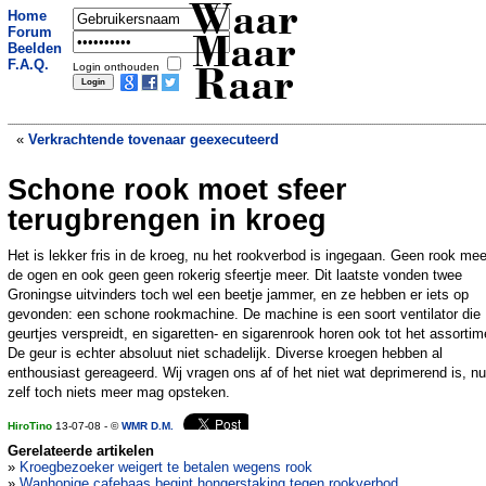
Waar
Home
Forum
Maar
Beelden
F.A.Q.
Login onthouden
Raar
«
Verkrachtende tovenaar geexecuteerd
Schone rook moet sfeer
52 schapen doodgereden door trein
»
terugbrengen in kroeg
Het is lekker fris in de kroeg, nu het rookverbod is ingegaan. Geen rook mee
de ogen en ook geen geen rokerig sfeertje meer. Dit laatste vonden twee
Groningse uitvinders toch wel een beetje jammer, en ze hebben er iets op
gevonden: een schone rookmachine. De machine is een soort ventilator die
geurtjes verspreidt, en sigaretten- en sigarenrook horen ook tot het assortim
De geur is echter absoluut niet schadelijk. Diverse kroegen hebben al
enthousiast gereageerd. Wij vragen ons af of het niet wat deprimerend is, nu
zelf toch niets meer mag opsteken.
HiroTino
13-07-08 - ©
WMR D.M.
Gerelateerde artikelen
»
Kroegbezoeker weigert te betalen wegens rook
»
Wanhopige cafebaas begint hongerstaking tegen rookverbod