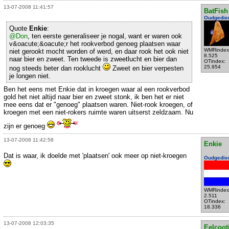
13-07-2008 11:41:57
BatFish
Oudgedie
Quote
Enkie
:
@Don
, ten eerste generaliseer je nogal, want er waren ook
v&oacute;&oacute;r het rookverbod genoeg plaatsen waar
WMRindex
niet gerookt mocht worden of werd, en daar rook het ook niet
8.525
naar bier en zweet. Ten tweede is zweetlucht en bier dan
OTindex:
25.954
nog steeds beter dan rooklucht
Zweet en bier verpesten
je longen niet.
Ben het eens met Enkie dat in kroegen waar al een rookverbod
gold het niet altijd naar bier en zweet stonk, ik ben het er niet
mee eens dat er "genoeg" plaatsen waren. Niet-rook kroegen, of
kroegen met een niet-rokers ruimte waren uitserst zeldzaam. Nu
zijn er genoeg
13-07-2008 11:42:58
Enkie
Dat is waar, ik doelde met 'plaatsen' ook meer op niet-kroegen
Oudgedie
WMRindex
2.511
OTindex:
18.336
13-07-2008 12:03:35
Eelcoot