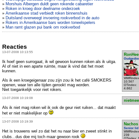
»
Morshuis Albergen duldt geen rokende cabaretier
»
Roken in kroeg door deelname onderzoek
»
Amerikaanse stad verbiedt roken binnenshuis
»
Duitsland overweegt invoering rookverbod in de auto
»
Rokers in Amerikaanse bars worden toneelspelers
»
Man ramt glazen pui bank om rookverbod
Reacties
13-07-2008 10:13:55
RonHee
Oudgedie
Ik hoef geen surrogaat, ik wil gewoon kunnen roken als ik uitga.
Al of niet in een aparte ruimte, maar ik vind dat het moet
kunnen.
WMRindex
Als ik een kroegeigenaar zou zijn zou ik het café SMOKERS
10.567
openen, waar ten alle tijden gerookt mag worden.
OTindex:
4.662
Niet toegankelijk voor niet rokers.
13-07-2008 10:19:08
nietmee
Als ik niet mag roken wil ik ook de geur niet ruiken... dat maakt
het er niet makkelijker op
13-07-2008 10:19:39
Nachos
Senior lid
Het is trouwens wel zo dat het nu naar bier en zweet stinkt in
WMRindex
239
clubs...dus doe mij toch maar gewoon rook
OTindex: 