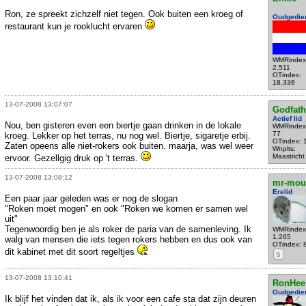
Ron, ze spreekt zichzelf niet tegen. Ook buiten een kroeg of
Oudgedie
restaurant kun je rooklucht ervaren
WMRindex
2.511
OTindex:
18.336
13-07-2008 13:07:07
Godfath
Actief lid
Nou, ben gisteren even een biertje gaan drinken in de lokale
WMRindex
77
kroeg. Lekker op het terras, nu nog wel. Biertje, sigaretje erbij.
OTindex: 
Zaten opeens alle niet-rokers ook buiten. maarja, was wel weer
Wnplts:
Maastricht
ervoor. Gezellgig druk op 't terras.
13-07-2008 13:08:12
mr-mou
Erelid
Een paar jaar geleden was er nog de slogan
"Roken moet mogen" en ook "Roken we komen er samen wel
uit"
Tegenwoordig ben je als roker de paria van de samenleving. Ik
WMRindex
1.265
walg van mensen die iets tegen rokers hebben en dus ook van
OTindex: 
dit kabinet met dit soort regeltjes
S
13-07-2008 13:10:41
RonHee
Oudgedie
Ik blijf het vinden dat ik, als ik voor een cafe sta dat zijn deuren